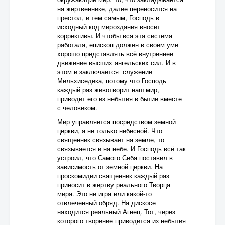
на жертвеннике, далее переносится на
престол, и тем самым, Господь в
исходный код мироздания вносит
коррективы. И чтобы вся эта система
работала, епископ должен в своем уме
хорошо представлять всё внутреннее
движение высших ангельских сил. И в
этом и заключается служение
Мельхиседека, потому что Господь
каждый раз животворит наш мир,
приводит его из небытия в бытие вместе
с человеком.
Мир управляется посредством земной
церкви, а не только небесной. Что
священник связывает на земле, то
связывается и на небе. И Господь всё так
устроил, что Самого Себя поставил в
зависимость от земной церкви. На
проскомидии священник каждый раз
приносит в жертву реального Творца
мира. Это не игра или какой-то
отвлеченный обряд. На дискосе
находится реальный Агнец. Тот, через
которого творение приводится из небытия