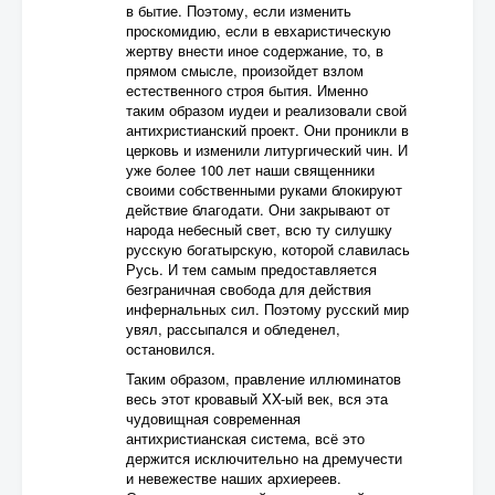
в бытие. Поэтому, если изменить
проскомидию, если в евхаристическую
жертву внести иное содержание, то, в
прямом смысле, произойдет взлом
естественного строя бытия. Именно
таким образом иудеи и реализовали свой
антихристианский проект. Они проникли в
церковь и изменили литургический чин. И
уже более 100 лет наши священники
своими собственными руками блокируют
действие благодати. Они закрывают от
народа небесный свет, всю ту силушку
русскую богатырскую, которой славилась
Русь. И тем самым предоставляется
безграничная свобода для действия
инфернальных сил. Поэтому русский мир
увял, рассыпался и обледенел,
остановился.
Таким образом, правление иллюминатов
весь этот кровавый XX-ый век, вся эта
чудовищная современная
антихристианская система, всё это
держится исключительно на дремучести
и невежестве наших архиереев.