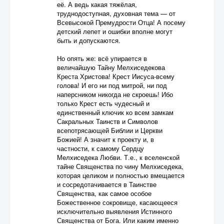
её. А ведь какая тяжёлая,
труднодоступная, духовная тема — от
Всевысокой Премудрости Отца! А посему
детский лепет и ошибки вполне могут
быть и допускаются.
Но опять же: всё упирается в
величайшую Тайну Мелхиседекова
Креста Христова! Крест Иисуса-всему
голова! И его ни под митрой, ни под
наперсником никогда не скроешь! Ибо
только Крест есть чудесный и
единственный ключик ко всем замкам
Сакральных Таинств и Символов
всепотрясающей Библии и Церкви
Божией! А значит к проекту и, в
частности, к самому Сердцу
Мелхиседека Любви. Т.е., к вселенской
тайне Священства по чину Мелхиседека,
которая целиком и полностью вмещается
и сосредотачивается в Таинстве
Священства, как самое особое
Божественное сокровище, касающееся
исключительно выявления Истинного
Священства от Бога. Или каким именно