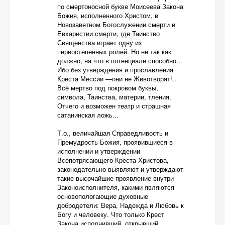
по смертоносной букве Моисеева Закона
Божия, исполненного Христом, в
Новозаветном Богослужении смерти и
Евхаристии смерти, где Таинство
Священства играет одну из
первостепенных ролей. Но не так как
должно, на что в потенциале способно...
Ибо без утверждения и прославления
Креста Мессии —они не Животворят!..
Всё мертво под покровом буквы,
символа, Таинства, материи, тления.
Отчего и возможен театр и страшная
сатанинская ложь...
Т.о., величайшая Справедливость и
Премудрость Божия, проявившиеся в
исполнении и утверждении
Всепотрясающего Креста Христова,
законодательно выявляют и утверждают
такие высочайшие проявление внутри
Законоисполнителя, какими являются
основопологающие духовные
добродетели: Вера, Надежда и Любовь к
Богу и человеку. Что только Крест
Закона исполнивший, открывший,