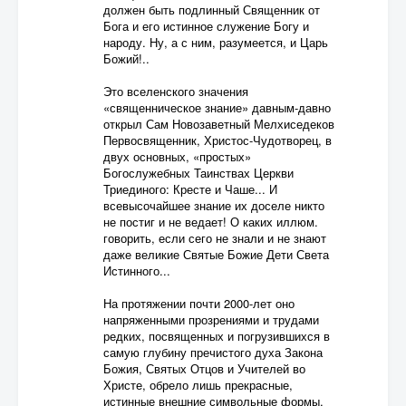
должен быть подлинный Священник от
Бога и его истинное служение Богу и
народу. Ну, а с ним, разумеется, и Царь
Божий!..
Это вселенского значения
«священническое знание» давным-давно
открыл Сам Новозаветный Мелхиседеков
Первосвященник, Христос-Чудотворец, в
двух основных, «простых»
Богослужебных Таинствах Церкви
Триединого: Кресте и Чаше... И
всевысочайшее знание их доселе никто
не постиг и не ведает! О каких иллюм.
говорить, если сего не знали и не знают
даже великие Святые Божие Дети Света
Истинного...
На протяжении почти 2000-лет оно
напряженными прозрениями и трудами
редких, посвященных и погрузившихся в
самую глубину пречистого духа Закона
Божия, Святых Отцов и Учителей во
Христе, обрело лишь прекрасные,
истинные внешние символьные формы,