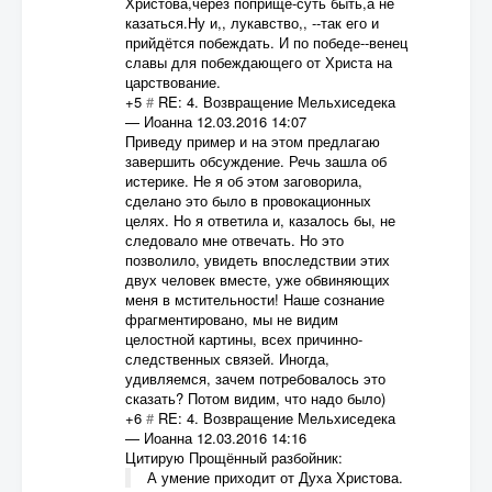
Христова,через поприще-суть быть,а не
казаться.Ну и,, лукавство,, --так его и
прийдётся побеждать. И по победе--венец
славы для побеждающего от Христа на
царствование.
+5
#
RE: 4. Возвращение Мельхиседека
—
Иоанна
12.03.2016 14:07
Приведу пример и на этом предлагаю
завершить обсуждение. Речь зашла об
истерике. Не я об этом заговорила,
сделано это было в провокационных
целях. Но я ответила и, казалось бы, не
следовало мне отвечать. Но это
позволило, увидеть впоследствии этих
двух человек вместе, уже обвиняющих
меня в мстительности! Наше сознание
фрагментировано, мы не видим
целостной картины, всех причинно-
следственных связей. Иногда,
удивляемся, зачем потребовалось это
сказать? Потом видим, что надо было)
+6
#
RE: 4. Возвращение Мельхиседека
—
Иоанна
12.03.2016 14:16
Цитирую Прощённый разбойник:
А умение приходит от Духа Христова.