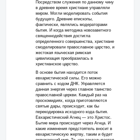
Посредством служения по данному чину
в древнее время христиане управляли
миром. Могли моделировать события
будущего. Древние епископы,
фактически, являлись модераторами
бытия. И когда методика новозаветного
священнодействия достигла
определенного совершенства, христиане
смоделировали православное царство, и
жестокая языческая римская
цивилизация преобразилась в
христианское царство.
В основе бытия находится поток
евхаристической силы. Его можно
сравнить с кодом ДНК. Управляется
данная энергия через главное таинство
православной церкви. Каждый раз на
проскомидиях, когда приготовляются
святые дары, происходит, как бы
перекодировка исходного кода бытия.
Евхаристический Агнец — это Христос.
Бытие мира происходит через Агнца. И
какие изменения предстоятель вносит в
евхаристическую жертву, таким и будет
окружающий мир. То, что закладывается