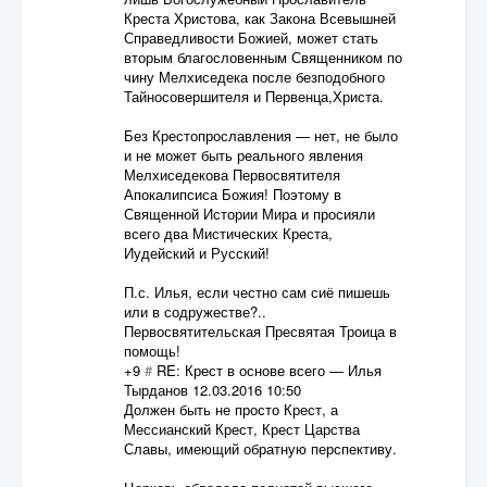
Креста Христова, как Закона Всевышней
Справедливости Божией, может стать
вторым благословенным Священником по
чину Мелхиседека после безподобного
Тайносовершителя и Первенца,Христа.
Без Крестопрославления — нет, не было
и не может быть реального явления
Мелхиседекова Первосвятителя
Апокалипсиса Божия! Поэтому в
Священной Истории Мира и просияли
всего два Мистических Креста,
Иудейский и Русский!
П.с. Илья, если честно сам сиё пишешь
или в содружестве?..
Первосвятительская Пресвятая Троица в
помощь!
+9
#
RE: Крест в основе всего
—
Илья
Тырданов
12.03.2016 10:50
Должен быть не просто Крест, а
Мессианский Крест, Крест Царства
Славы, имеющий обратную перспективу.