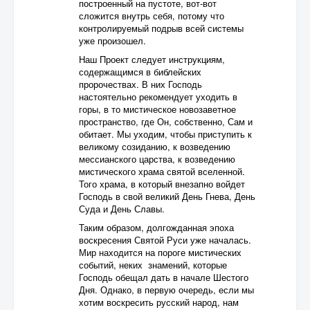
построенный на пустоте, вот-вот
сложится внутрь себя, потому что
контролируемый подрыв всей системы
уже произошел.
Наш Проект следует инструкциям,
содержащимся в библейских
пророчествах. В них Господь
настоятельно рекомендует уходить в
горы, в то мистическое новозаветное
пространство, где Он, собственно, Сам и
обитает. Мы уходим, чтобы приступить к
великому созиданию, к возведению
мессианского царства, к возведению
мистического храма святой вселенной.
Того храма, в который внезапно войдет
Господь в свой великий День Гнева, День
Суда и День Славы.
Таким образом, долгожданная эпоха
воскресения Святой Руси уже началась.
Мир находится на пороге мистических
событий, неких знамений, которые
Господь обещал дать в начале Шестого
Дня. Однако, в первую очередь, если мы
хотим воскресить русский народ, нам