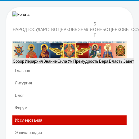
Б
НАРОД
ГОСУДАРСТВО
ЦЕРКОВЬ
ЗЕМЛЯ
О
НЕБО
ЦЕРКОВЬ
ГОС
Г
Собор
Иерархия
Знание
Сила
Ум
Премудрость
Вера
Власть
Завет
Главная
Литургия
Блог
Форум
Исследования
Энциклопедия