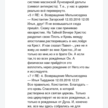
системе масонской Лучезарной дельты
(символ антихриста). Т.е., у нас в церкви
реально всё перевернуто.
+5
#
RE: 4. Возвращение Мельхиседека
—
Константин Загорский
12.03.2016 12:05
Илья, друг! Я не возвышаться сюда
пришёл. Скажу как сам принимаю
евхаристию. На Тайной Вечере Христос
разделил свою Плоть и Кровь между
апостолами,растворившись в них,пойдя
на Крест. И как сказал Павел--,,уже не я
живу,но живёт во мне Христос,,И не
только во мне,но и в брате Он. А если
так,то во всех рождённых Он. А
физически нам прийдётся это
воплотить,через рождение от Него,что вы
и исследуете.
+7
#
RE: 4. Возвращение Мельхиседека
—
Илья Тырданов
12.03.2016 12:21
Все правильно, Константин. Благодать --
это кровь Спасителя, в которой
растворена вся святая церковь. Только
она циркулирует не во всех рожденных, а
только в рожденных от Духа. И, конечно
же, все мы здесь собрались не для