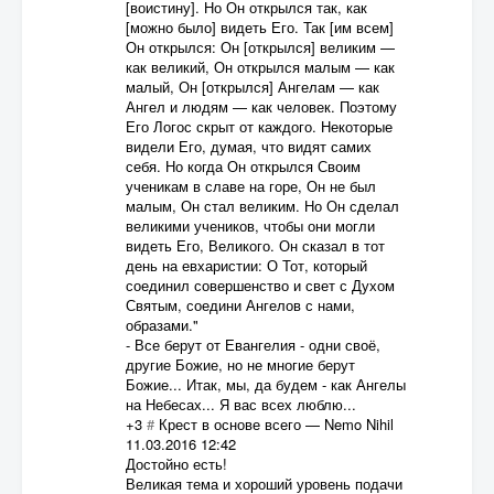
[воистину]. Но Он открылся так, как
[можно было] видеть Его. Так [им всем]
Он открылся: Он [открылся] великим —
как великий, Он открылся малым — как
малый, Он [открылся] Ангелам — как
Ангел и людям — как человек. Поэтому
Его Логос скрыт от каждого. Некоторые
видели Его, думая, что видят самих
себя. Но когда Он открылся Своим
ученикам в славе на горе, Он не был
малым, Он стал великим. Но Он сделал
великими учеников, чтобы они могли
видеть Его, Великого. Он сказал в тот
день на евхаристии: О Тот, который
соединил совершенство и свет с Духом
Святым, соедини Ангелов с нами,
образами."
- Все берут от Евангелия - одни своё,
другие Божие, но не многие берут
Божие... Итак, мы, да будем - как Ангелы
на Небесах... Я вас всех люблю...
+3
#
Крест в основе всего
—
Nemo Nihil
11.03.2016 12:42
Достойно есть!
Великая тема и хороший уровень подачи