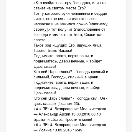
«Кто взойдет на гору Господню, или кто
станет на святом месте Его?
Тот, у которого руки неповинны и сердце
чисто, кто не клялся душею своею
напрасно и не божился ложно [ближнему
своему],- тот получит благословение от
Господа и милость от Бога, Спасителя
своего.
Таков род ищущих Его, ищущих лица
Твоего, Боже Иакова!
Поднимите, врата, верхи ваши, и
поднимитесь, двери вечные, и войдет
Царь славы!
Кто сей Царь славы? - Господь крепкий и
сильный, Господь, сильный в брани.
Поднимите, врата, верхи ваши, и
поднимитесь, двери вечные, и войдет
Царь славы!
Кто сей Царь славы? - Господь сил, Он -
царь славы» (Псалом 23).
+4
#
RE: 4. Возвращение Мельхиседека
—
Александр Архип
13.03.2016 08:13
Братья и сёстры.Простите меня!
+6
#
RE: 4. Возвращение Мельхиседека
—
Иоанна
13.03.2016 16:49