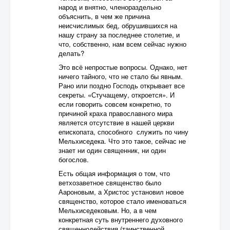
народ и внятно, членораздельно
объяснить, в чем же причина
неисчислимых бед, обрушившихся на
нашу страну за последнее столетие, и
что, собственно, нам всем сейчас нужно
делать?
Это всё непростые вопросы. Однако, нет
ничего тайного, что не стало бы явным.
Рано или поздно Господь открывает все
секреты. «Стучащему, откроется». И
если говорить совсем конкретно, то
причиной краха православного мира
является отсутствие в нашей церкви
епископата, способного служить по чину
Мельхиседека. Что это такое, сейчас не
знает ни один священник, ни один
богослов.
Есть общая информация о том, что
ветхозаветное священство было
Аароновым, а Христос установил новое
священство, которое стало именоваться
Мельхиседековым. Но, а в чем
конкретная суть внутреннего духовного
священнодействия (таинственной