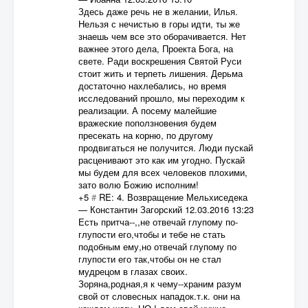
Здесь даже речь не в желании, Илья.
Нельзя с нечистью в горы идти, ты же
знаешь чем все это оборачивается. Нет
важнее этого дела, Проекта Бога, на
свете. Ради воскрешения Святой Руси
стоит жить и терпеть лишения. Дерьма
достаточно нахлебались, но время
исследований прошло, мы переходим к
реализации. А посему малейшие
вражеские поползновения будем
пресекать на корню, по другому
продвигаться не получится. Люди пускай
расценивают это как им угодно. Пускай
мы будем для всех человеков плохими,
зато волю Божию исполним!
+5
#
RE: 4. Возвращение Мельхиседека
—
Константин Загорский
12.03.2016 13:23
Есть притча--,,не отвечай глупому по-
глупости его,чтобы и тебе не стать
подобным ему,но отвечай глупому по
глупости его так,чтобы он не стал
мудрецом в глазах своих.
Зоряна,родная,я к чему--храним разум
свой от словесных нападок.т.к. они на