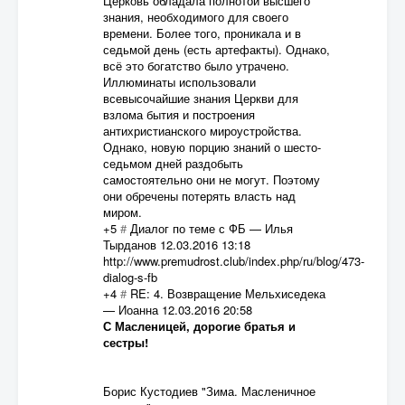
Церковь обладала полнотой высшего
знания, необходимого для своего
времени. Более того, проникала и в
седьмой день (есть артефакты). Однако,
всё это богатство было утрачено.
Иллюминаты использовали
всевысочайшие знания Церкви для
взлома бытия и построения
антихристианского мироустройства.
Однако, новую порцию знаний о шесто-
седьмом дней раздобыть
самостоятельно они не могут. Поэтому
они обречены потерять власть над
миром.
+5
#
Диалог по теме с ФБ
—
Илья
Тырданов
12.03.2016 13:18
http://www.premudrost.club/index.php/ru/blog/473-
dialog-s-fb
+4
#
RE: 4. Возвращение Мельхиседека
—
Иоанна
12.03.2016 20:58
С Масленицей, дорогие братья и
сестры!
Борис Кустодиев "Зима. Масленичное