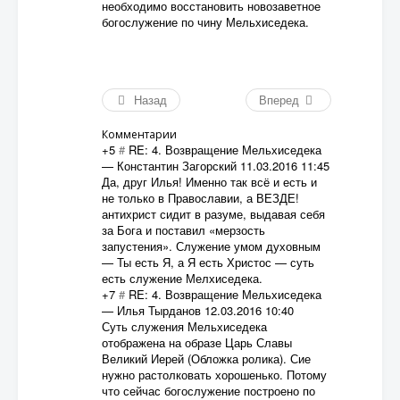
необходимо восстановить новозаветное
богослужение по чину Мельхиседека.
Назад
Вперед
Комментарии
+5
#
RE: 4. Возвращение Мельхиседека
—
Константин Загорский
11.03.2016 11:45
Да, друг Илья! Именно так всё и есть и
не только в Православии, а ВЕЗДЕ!
антихрист сидит в разуме, выдавая себя
за Бога и поставил «мерзость
запустения». Служение умом духовным
— Ты есть Я, а Я есть Христос — суть
есть служение Мелхиседека.
+7
#
RE: 4. Возвращение Мельхиседека
—
Илья Тырданов
12.03.2016 10:40
Суть служения Мельхиседека
отображена на образе Царь Славы
Великий Иерей (Обложка ролика). Сие
нужно растолковать хорошенько. Потому
что сейчас богослужение построено по