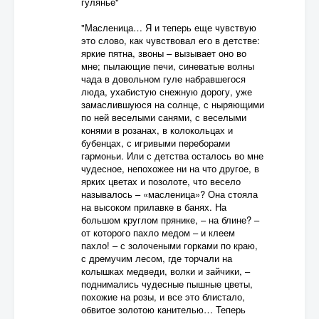
гулянье"
"Масленица… Я и теперь еще чувствую
это слово, как чувствовал его в детстве:
яркие пятна, звоны – вызывает оно во
мне; пылающие печи, синеватые волны
чада в довольном гуле набравшегося
люда, ухабистую снежную дорогу, уже
замаслившуюся на солнце, с ныряющими
по ней веселыми санями, с веселыми
конями в розанах, в колокольцах и
бубенцах, с игривыми переборами
гармоньи. Или с детства осталось во мне
чудесное, непохожее ни на что другое, в
ярких цветах и позолоте, что весело
называлось – «масленица»? Она стояла
на высоком прилавке в банях. На
большом круглом прянике, – на блине? –
от которого пахло медом – и клеем
пахло! – с золочеными горками по краю,
с дремучим лесом, где торчали на
колышках медведи, волки и зайчики, –
поднимались чудесные пышные цветы,
похожие на розы, и все это блистало,
обвитое золотою канителью… Теперь