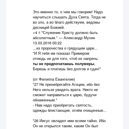
Это именно то, о чем мы говорим! Надо
научиться слышать Духа Свята. Тогда не
во зло, а во благо действуем, ведомы
десницей Божией.
+4
#
"Служение Христу должно быть
абсолютным."
—
Александр Мухин
13.03.2016 00:22
...из пророчества о грядущем царе...
"И Я тебя им показал Примером
отнюдь не для того, чтоб их напрячь:
ты не предпочитаешь полумеры
,
Берешь и платишь без долгов и сдач!"
(от Филиппа Евангелие)
"27 Не пренебрегайте Агнцем, ибо без
Него нельзя увидеть врата. Никто не
сможет направиться к царю, будучи
обнаженным."
- Нам надо приобретать святость,
одежды блистающие, огнём очищенные...
"26 Иисус овладел ими всеми тайно. Ибо
Он не открылся таким, каким Он был