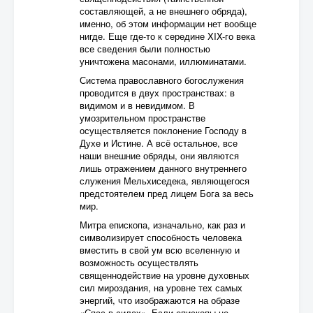
составляющей, а не внешнего обряда),
именно, об этом информации нет вообще
нигде. Еще где-то к середине XIX-го века
все сведения были полностью
уничтожена масонами, иллюминатами.
Система православного богослужения
проводится в двух пространствах: в
видимом и в невидимом. В
умозрительном пространстве
осуществляется поклонение Господу в
Духе и Истине. А всё остальное, все
наши внешние обряды, они являются
лишь отражением данного внутреннего
служения Мельхиседека, являющегося
предстоятелем пред лицем Бога за весь
мир.
Митра епископа, изначально, как раз и
символизирует способность человека
вместить в свой ум всю вселенную и
возможность осуществлять
священнодействие на уровне духовных
сил мироздания, на уровне тех самых
энергий, что изображаются на образе
«Спас в силах». Если епископы не