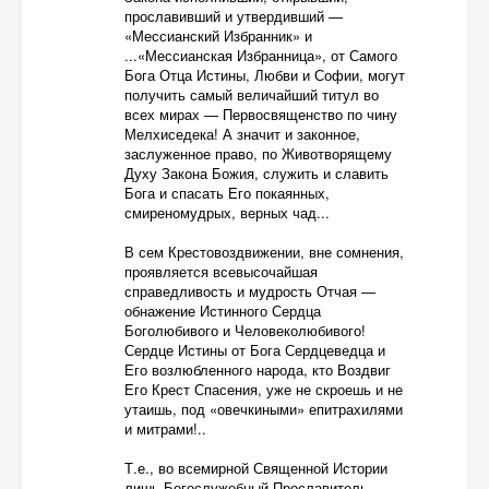
прославивший и утвердивший —
«Мессианский Избранник» и
...«Мессианская Избранница», от Самого
Бога Отца Истины, Любви и Софии, могут
получить самый величайший титул во
всех мирах — Первосвященство по чину
Мелхиседека! А значит и законное,
заслуженное право, по Животворящему
Духу Закона Божия, служить и славить
Бога и спасать Его покаянных,
смиреномудрых, верных чад...
В сем Крестовоздвижении, вне сомнения,
проявляется всевысочайшая
справедливость и мудрость Отчая —
обнажение Истинного Сердца
Боголюбивого и Человеколюбивого!
Сердце Истины от Бога Сердцеведца и
Его возлюбленного народа, кто Воздвиг
Его Крест Спасения, уже не скроешь и не
утаишь, под «овечкиными» епитрахилями
и митрами!..
Т.е., во всемирной Священной Истории
лишь Богослужебный Прославитель