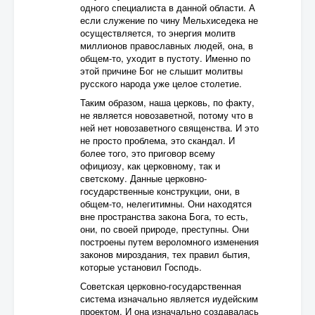
одного специалиста в данной области. А
если служение по чину Мельхиседека не
осуществляется, то энергия молитв
миллионов православных людей, она, в
общем-то, уходит в пустоту. Именно по
этой причине Бог не слышит молитвы
русского народа уже целое столетие.
Таким образом, наша церковь, по факту,
не является новозаветной, потому что в
ней нет новозаветного священства. И это
не просто проблема, это скандал. И
более того, это приговор всему
официозу, как церковному, так и
светскому. Данные церковно-
государственные конструкции, они, в
общем-то, нелегитимны. Они находятся
вне пространства закона Бога, то есть,
они, по своей природе, преступны. Они
построены путем вероломного изменения
законов мироздания, тех правил бытия,
которые установил Господь.
Советская церковно-государственная
система изначально является иудейским
проектом. И она изначально создавалась