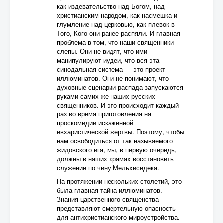
как издевательство над Богом, над
христианским народом, как насмешка и
глумление над церковью, как плевок в
Того, Кого они ранее распяли. И главная
проблема в том, что наши священники
слепы. Они не видят, что ими
манипулируют иудеи, что вся эта
синодальная система — это проект
иллюминатов. Они не понимают, что
духовные сценарии распада запускаются
руками самих же наших русских
священников. И это происходит каждый
раз во время приготовления на
проскомидии искаженной
евхаристической жертвы. Поэтому, чтобы
нам освободиться от так называемого
жидовского ига, мы, в первую очередь,
должны в наших храмах восстановить
служение по чину Мельхиседека.
На протяжении нескольких столетий, это
была главная тайна иллюминатов.
Знания царственного священства
представляют смертельную опасность
для антихристианского мироустройства.