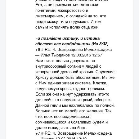
Его, а не прикрываться ложными
понятиями, лжекротостью и
лжесмирением, с оглядкой на то, что
люди скажут или подумают. И тем
самым исполнять волю отца лжи.
«и познáете истину, и истина
сделает вас свободными» (Ин.8:32).
+9
#
RE: 4. Возвращение Мельхиседека
—
Илья Тырданов
12.03.2016 12:57
Нам никак нельзя допускать во
внутрисоборный организм людей с
испорченной духовной кровью. Служение
Христу должно быть абсолютным. Мы же
с Ним единая живая система. Клетки,
получаемую кровь, отдают целиком.
Если же они начнут удерживать что-то
для себя, то получится тромб, абсцесс.
Данной гнили мы нахлебались по полной.
Больше нет ни малейшего желания. Так
что, всех неопределившихся,
сомневающихся и боязливых будем и
далее выкидывать за борт.
+7
#
RE: 4. Возвращение Мельхиседека
—
Иоанна
12.03.2016 13:10