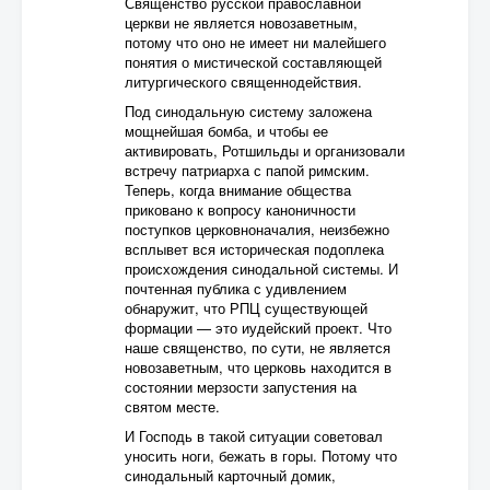
Священство русской православной
церкви не является новозаветным,
потому что оно не имеет ни малейшего
понятия о мистической составляющей
литургического священнодействия.
Под синодальную систему заложена
мощнейшая бомба, и чтобы ее
активировать, Ротшильды и организовали
встречу патриарха с папой римским.
Теперь, когда внимание общества
приковано к вопросу каноничности
поступков церковноначалия, неизбежно
всплывет вся историческая подоплека
происхождения синодальной системы. И
почтенная публика с удивлением
обнаружит, что РПЦ существующей
формации — это иудейский проект. Что
наше священство, по сути, не является
новозаветным, что церковь находится в
состоянии мерзости запустения на
святом месте.
И Господь в такой ситуации советовал
уносить ноги, бежать в горы. Потому что
синодальный карточный домик,