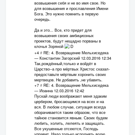
возвышения себя и не во имя свое. Но
для возвышения и прославления Имени
Бога. Это нужно помнить в первую
очередь.
Да и это... Все, кто придет для
возвышения своих амбициозных
проектов, будут нещадно порваны в
клочья Зоряной
+4
#
RE: 4. Возвращение Мельхиседека
—
Константин Загорский
12.03.2016 12:34
Так,рождённый,только и войдёт в
Царство--а про мёртвых Христос сказал-
предоставьте мёртвым хоронить своих
мертвецов. Не добавить ,не убавить.
+7
#
RE: 4. Возвращение Мельхиседека
—
Иоанна
12.03.2016 12:42
Пускай люди воображают меня эдаким
цербером, бросающимся на всех и на
вся. В любом случае, ситуация всегда
оборачивается таким образом, что все
тайное становится явным. Своих будем
любить, холить, лелеять и защищать.
Все укушенные отсеются, Господь
управит. Надо только исполнять волю