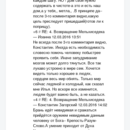
каждом шагу. НО ! дом свой нужно
содержать в чистоте-а это и есть наш
дом,а у тебя,, метла,, .В принципе да--
после 3-го комментария видно,какую
цель преследует пришедший(готов ли к
поприщу).
+6
#
RE: 4. Возвращение Мельхиседека
—
Иоанна
12.03.2016 13:51
Не всегда после 3-го комментария видно,
Константин. Иногда есть необходимость
словесно помочь человеку побыстрее
проявить себя. Иначе запудривание
мозгов может долго тянуться. Все так
лукаво устроено в мире сем. Хочется
видеть только хорошее в людях,
сердцем весь мир обнять. Только мир
сейчас ледяной и холодный, как сказал
мне Илья. Но вскоре все изменится,
людям будет важно быть, а не казаться.
+4
#
RE: 4. Возвращение Мельхиседека
—
Константин Загорский
12.03.2016 14:02
Брань идёт невидимая и сражаться
прийдётся оружием невидимым данным
человеку от Бога-- Крепость-Разум-
Слово.А умение приходит от Духа