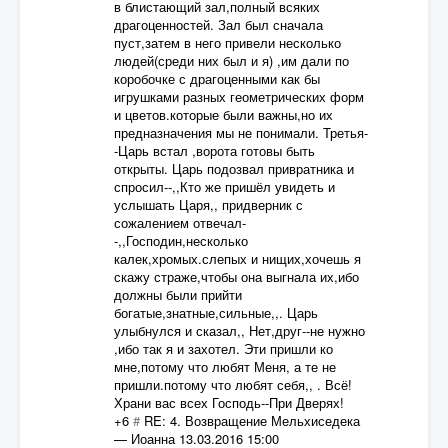
в блистающий зал,полный всяких
драгоценностей. Зал был сначала
пуст,затем в него привели несколько
людей(среди них был и я) ,им дали по
коробочке с драгоценными как бы
игрушками разных геометрических форм
и цветов.которые были важны,но их
предназначения мы не понимали. Третья-
-Царь встал ,ворота готовы быть
открыты. Царь подозвал привратника и
спросил--,,Кто же пришёл увидеть и
услышать Царя,, придверник с
сожалением отвечал-
-,,Господин,несколько
калек,хромых.слепых и нищих,хочешь я
скажу страже,чтобы она выгнала их,ибо
должны были прийти
богатые,знатные,сильные,,. Царь
улыбнулся и сказал,, Нет,друг--не нужно
,ибо так я и захотел. Эти пришли ко
мне,потому что любят Меня, а те не
пришли.потому что любят себя,, . Всё!
Храни вас всех Господь--При Дверях!
+6
#
RE: 4. Возвращение Мельхиседека
—
Иоанна
13.03.2016 15:00