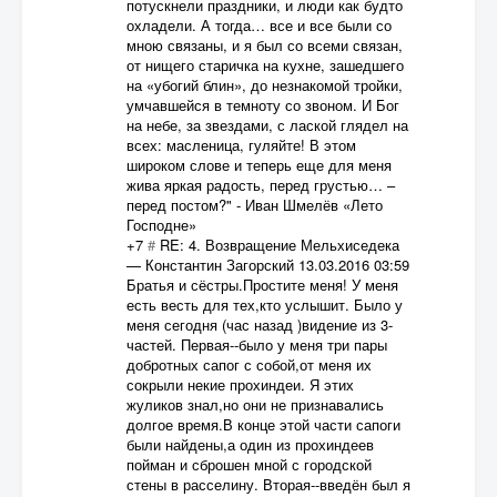
потускнели праздники, и люди как будто
охладели. А тогда… все и все были со
мною связаны, и я был со всеми связан,
от нищего старичка на кухне, зашедшего
на «убогий блин», до незнакомой тройки,
умчавшейся в темноту со звоном. И Бог
на небе, за звездами, с лаской глядел на
всех: масленица, гуляйте! В этом
широком слове и теперь еще для меня
жива яркая радость, перед грустью… –
перед постом?" - Иван Шмелёв «Лето
Господне»
+7
#
RE: 4. Возвращение Мельхиседека
—
Константин Загорский
13.03.2016 03:59
Братья и сёстры.Простите меня! У меня
есть весть для тех,кто услышит. Было у
меня сегодня (час назад )видение из 3-
частей. Первая--было у меня три пары
добротных сапог с собой,от меня их
сокрыли некие прохиндеи. Я этих
жуликов знал,но они не признавались
долгое время.В конце этой части сапоги
были найдены,а один из прохиндеев
пойман и сброшен мной с городской
стены в расселину. Вторая--введён был я