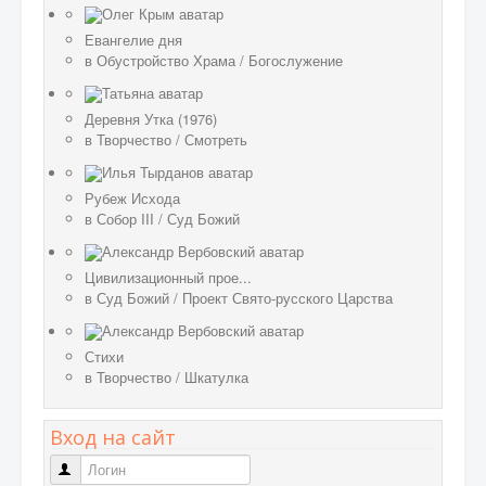
Евангелие дня
в
Обустройство Храма
/
Богослужение
Деревня Утка (1976)
в
Творчество
/
Смотреть
Рубеж Исхода
в
Собор III
/
Суд Божий
Цивилизационный прое...
в
Суд Божий
/
Проект Свято-русского Царства
Стихи
в
Творчество
/
Шкатулка
Вход на сайт
Логин