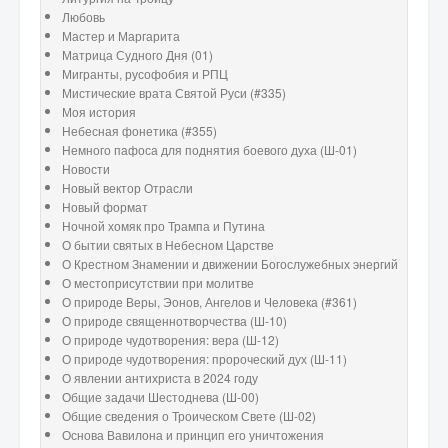
Любовь
Мастер и Маргарита
Матрица Судного Дня (01)
Мигранты, русофобия и РПЦ
Мистические врата Святой Руси (#335)
Моя история
Небесная фонетика (#355)
Немного пафоса для поднятия боевого духа (Ш-01)
Новости
Новый вектор Отрасли
Новый формат
Ночной хомяк про Трампа и Путина
О бытии святых в Небесном Царстве
О Крестном Знамении и движении Богослужебных энергий
О местоприсутствии при молитве
О природе Веры, Эонов, Ангелов и Человека (#361)
О природе священнотворчества (Ш-10)
О природе чудотворения: вера (Ш-12)
О природе чудотворения: пророческий дух (Ш-11)
О явлении антихриста в 2024 году
Общие задачи Шестоднева (Ш-00)
Общие сведения о Троическом Свете (Ш-02)
Основа Вавилона и принцип его уничтожения