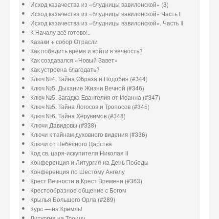
Исход казачества из «блудницы вавилонской» (3)
Исход казачества из «блудницы вавилонской» Часть I
Исход казачества из «блудницы вавилонской». Часть II
К Началу всё готово!..
Казаки + собор Отрасли
Как победить время и войти в вечность?
Как создавался «Новый Завет»
Как устроена благодать?
Ключ №4. Тайна Образа и Подобия (#344)
Ключ №5. Дыхание Жизни Вечной (#346)
Ключ №5. Загадка Евангелия от Иоанна (#347)
Ключ №5. Тайна Логосов и Тропосов (#345)
Ключ №6. Тайна Херувимов (#348)
Ключи Давидовы (#338)
Ключи к тайнам духовного видения (#336)
Ключи от Небесного Царства
Код св. царя-искупителя Николая II
Конференция и Литургия на День Победы
Конференция по Шестому Ангелу
Крест Вечности и Крест Времени (#363)
Крестообразное общение с Богом
Крылья Большого Орла (#289)
Курс — на Кремль!
Литургия на Троицу