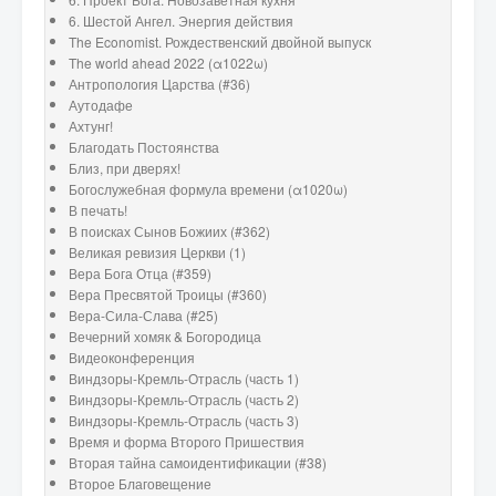
6. Шестой Ангел. Энергия действия
The Economist. Рождественский двойной выпуск
The world ahead 2022 (α1022ω)
Антропология Царства (#36)
Аутодафе
Ахтунг!
Благодать Постоянства
Близ, при дверях!
Богослужебная формула времени (α1020ω)
В печать!
В поисках Сынов Божиих (#362)
Великая ревизия Церкви (1)
Вера Бога Отца (#359)
Вера Пресвятой Троицы (#360)
Вера-Сила-Слава (#25)
Вечерний хомяк & Богородица
Видеоконференция
Виндзоры-Кремль-Отрасль (часть 1)
Виндзоры-Кремль-Отрасль (часть 2)
Виндзоры-Кремль-Отрасль (часть 3)
Время и форма Второго Пришествия
Вторая тайна самоидентификации (#38)
Второе Благовещение