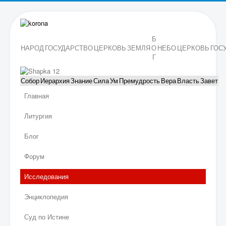
Б
НАРОД
ГОСУДАРСТВО
ЦЕРКОВЬ
ЗЕМЛЯ
О
НЕБО
ЦЕРКОВЬ
ГОС
Г
Собор
Иерархия
Знание
Сила
Ум
Премудрость
Вера
Власть
Завет
Главная
Литургия
Блог
Форум
Исследования
Энциклопедия
Суд по Истине