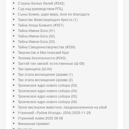
Струны Белых Лилий (#342)
Суд над руководством РПЦ
Сыны Божии, цари мира, боги по благодати
Таинство Животворящего Креста (1)
Тайна Агнца Божьего (#357)
Тайна Имени Бога (01)
Тайна Имени Бога (02)
Тайна Имени Бога (03)
Тайна Священнотворчества (#339)
Творчество и Мистический Круг
Техника безопасности (#343)
Третий тип связей: естественные (Ш-08)
Три принципа (Ш-04)
Три этапа восхищения Церкви (1)
Три этапа восхищения Церкви (2)
Троическое ядро нового собора (03)
Троическое ядро нового собора (04)
Троическое ядро нового собора (05)
Троическое ядро нового собора (06)
Тупое вислоухое животное, предназначенное на убой
Утренний «Рубеж Исхода» (004) 2025-11-29
Утренний хомяк 2025 08 06
Финишная прямая!
Хо-хо-хо