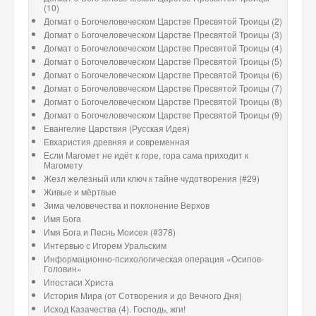
(10)
Догмат о Богочеловеческом Царстве Пресвятой Троицы (2)
Догмат о Богочеловеческом Царстве Пресвятой Троицы (3)
Догмат о Богочеловеческом Царстве Пресвятой Троицы (4)
Догмат о Богочеловеческом Царстве Пресвятой Троицы (5)
Догмат о Богочеловеческом Царстве Пресвятой Троицы (6)
Догмат о Богочеловеческом Царстве Пресвятой Троицы (7)
Догмат о Богочеловеческом Царстве Пресвятой Троицы (8)
Догмат о Богочеловеческом Царстве Пресвятой Троицы (9)
Евангелие Царствия (Русская Идея)
Евхаристия древняя и современная
Если Магомет не идёт к горе, гора сама приходит к
Магомету
Жезл железный или ключ к тайне чудотворения (#29)
Живые и мёртвые
Зима человечества и поклонение Верхов
Имя Бога
Имя Бога и Песнь Моисея (#378)
Интервью с Игорем Уральским
Информационно-психологическая операция «Осипов-
Головин»
Ипостаси Христа
История Мира (от Сотворения и до Вечного Дня)
Исход Казачества (4). Господь, жги!