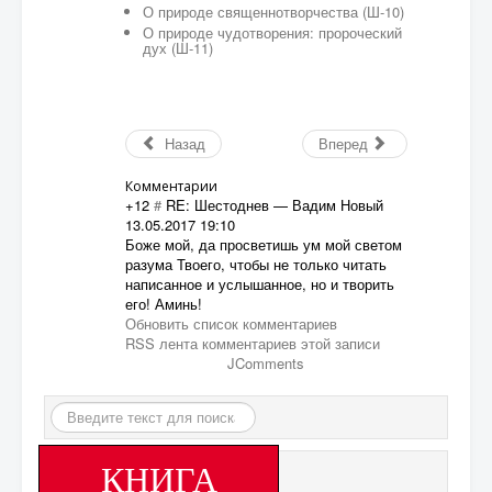
О природе священнотворчества (Ш-10)
О природе чудотворения: пророческий
дух (Ш-11)
Назад
Вперед
Комментарии
+12
#
RE: Шестоднев
—
Вадим Новый
13.05.2017 19:10
Боже мой, да просветишь ум мой светом
разума Твоего, чтобы не только читать
написанное и услышанное, но и творить
его! Аминь!
Обновить список комментариев
RSS лента комментариев этой записи
JComments
Искать...
КНИГА