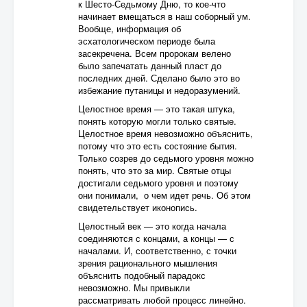
к Шесто-Седьмому Дню, то кое-что
начинает вмещаться в наш соборный ум.
Вообще, информация об
эсхатологическом периоде была
засекречена. Всем пророкам велено
было запечатать данный пласт до
последних дней. Сделано было это во
избежание путаницы и недоразумений.
Целостное время — это такая штука,
понять которую могли только святые.
Целостное время невозможно объяснить,
потому что это есть состояние бытия.
Только созрев до седьмого уровня можно
понять, что это за мир. Святые отцы
достигали седьмого уровня и поэтому
они понимали, о чем идет речь. Об этом
свидетельствует иконопись.
Целостный век — это когда начала
соединяются с концами, а концы — с
началами. И, соответственно, с точки
зрения рационального мышления
объяснить подобный парадокс
невозможно. Мы привыкли
рассматривать любой процесс линейно.