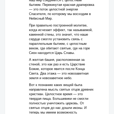
бытием. Перекинутая красная драпировка
— это поток целостной энергии
Спасителя, по которому мы восходим в
Небесный Мир.
При правильно построенной молитве,
когда исчезает эффект, так называемой,
каменной стены, это значит, что наше
сердце смогло установить связь с
параллельным бытием, с целостным
веком, где обитают святые, где на горе
Сион находится Царь Славы.
А желтая башня, расположенная за
стеной, это как раз и есть Царствие
Божие, которое явится после Конца
Света. Два этажа — это новозаветная
земля и новозаветное небо.
Вот к познанию каких вещей была
направлена мысль святых отцов древних
христиан. Целостное время — это
твердая пища. Большевики не смогли
полностью уничтожить церковь. От
святых отцов до нас дошли иконы. И
теперь мы имеем возможность