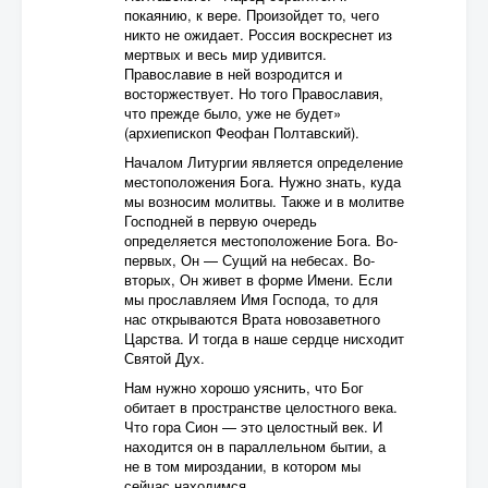
покаянию, к вере. Произойдет то, чего
никто не ожидает. Россия воскреснет из
мертвых и весь мир удивится.
Православие в ней возродится и
восторжествует. Но того Православия,
что прежде было, уже не будет»
(архиепископ Феофан Полтавский).
Началом Литургии является определение
местоположения Бога. Нужно знать, куда
мы возносим молитвы. Также и в молитве
Господней в первую очередь
определяется местоположение Бога. Во-
первых, Он — Сущий на небесах. Во-
вторых, Он живет в форме Имени. Если
мы прославляем Имя Господа, то для
нас открываются Врата новозаветного
Царства. И тогда в наше сердце нисходит
Святой Дух.
Нам нужно хорошо уяснить, что Бог
обитает в пространстве целостного века.
Что гора Сион — это целостный век. И
находится он в параллельном бытии, а
не в том мироздании, в котором мы
сейчас находимся.