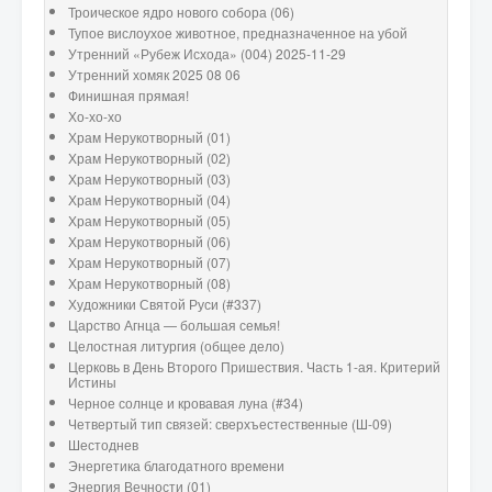
Троическое ядро нового собора (06)
Тупое вислоухое животное, предназначенное на убой
Утренний «Рубеж Исхода» (004) 2025-11-29
Утренний хомяк 2025 08 06
Финишная прямая!
Хо-хо-хо
Храм Нерукотворный (01)
Храм Нерукотворный (02)
Храм Нерукотворный (03)
Храм Нерукотворный (04)
Храм Нерукотворный (05)
Храм Нерукотворный (06)
Храм Нерукотворный (07)
Храм Нерукотворный (08)
Художники Святой Руси (#337)
Царство Агнца — большая семья!
Целостная литургия (общее дело)
Церковь в День Второго Пришествия. Часть 1-ая. Критерий
Истины
Черное солнце и кровавая луна (#34)
Четвертый тип связей: сверхъестественные (Ш-09)
Шестоднев
Энергетика благодатного времени
Энергия Вечности (01)