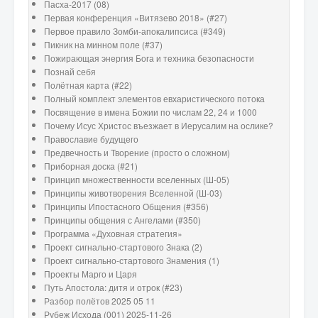
Пасха-2017 (08)
Первая конференция «Витязево 2018» (#27)
Первое правило Зомби-апокалипсиса (#349)
Пикник на минном поле (#37)
Пожирающая энергия Бога и техника безопасности
Познай себя
Полётная карта (#22)
Полный комплект элементов евхаристического потока
Посвящение в имена Божии по числам 22, 24 и 1000
Почему Исус Христос въезжает в Иерусалим на ослике?
Православие будущего
Предвечность и Творение (просто о сложном)
Приборная доска (#21)
Принцип множественности вселенных (Ш-05)
Принципы животворения Вселенной (Ш-03)
Принципы Ипостасного Общения (#356)
Принципы общения с Ангелами (#350)
Программа «Духовная стратегия»
Проект сигнально-стартового Знака (2)
Проект сигнально-стартового Знамения (1)
Проекты Марго и Царя
Путь Апостола: дитя и отрок (#23)
Разбор полётов 2025 05 11
Рубеж Исхода (001) 2025-11-26