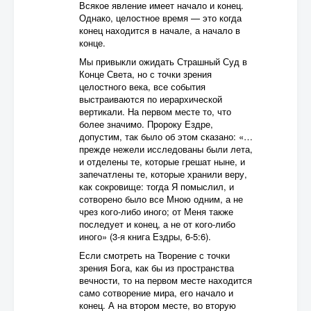
Всякое явление имеет начало и конец.
Однако, целостное время — это когда
конец находится в начале, а начало в
конце.
Мы привыкли ожидать Страшный Суд в
Конце Света, но с точки зрения
целостного века, все события
выстраиваются по иерархической
вертикали. На первом месте то, что
более значимо. Пророку Ездре,
допустим, так было об этом сказано: «…
прежде нежели исследованы были лета,
и отделены те, которые грешат ныне, и
запечатлены те, которые хранили веру,
как сокровище: тогда Я помыслил, и
сотворено было все Мною одним, а не
чрез кого-либо иного; от Меня также
последует и конец, а не от кого-либо
иного» (3-я книга Ездры, 6-5:6).
Если смотреть на Творение с точки
зрения Бога, как бы из пространства
вечности, то на первом месте находится
само сотворение мира, его начало и
конец. А на втором месте, во вторую