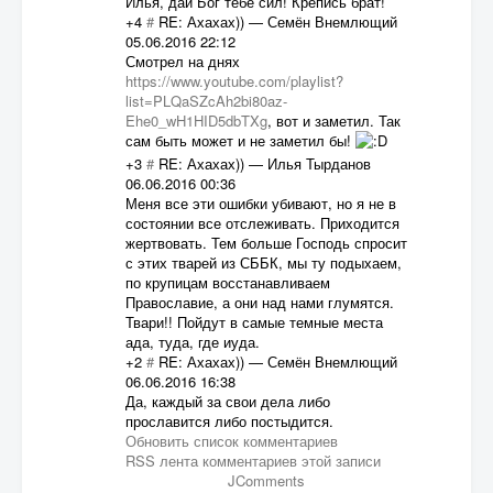
Илья, дай Бог тебе сил! Крепись брат!
+4
#
RE: Ахахах))
—
Семён Внемлющий
05.06.2016 22:12
Смотрел на днях
https://www.youtube.com/playlist?
list=PLQaSZcAh2bi80az-
Ehe0_wH1HID5dbTXg
, вот и заметил. Так
сам быть может и не заметил бы!
+3
#
RE: Ахахах))
—
Илья Тырданов
06.06.2016 00:36
Меня все эти ошибки убивают, но я не в
состоянии все отслеживать. Приходится
жертвовать. Тем больше Господь спросит
с этих тварей из СББК, мы ту подыхаем,
по крупицам восстанавливаем
Православие, а они над нами глумятся.
Твари!! Пойдут в самые темные места
ада, туда, где иуда.
+2
#
RE: Ахахах))
—
Семён Внемлющий
06.06.2016 16:38
Да, каждый за свои дела либо
прославится либо постыдится.
Обновить список комментариев
RSS лента комментариев этой записи
JComments