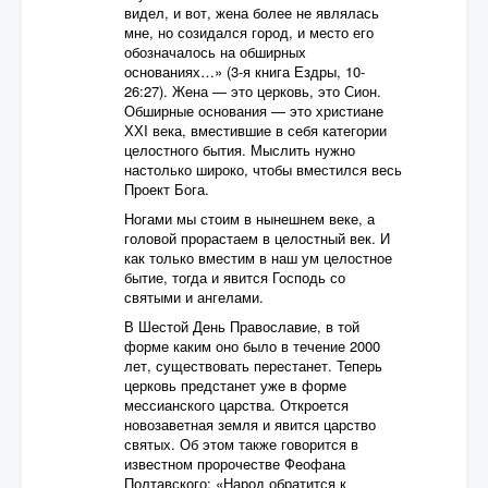
видел, и вот, жена более не являлась
мне, но созидался город, и место его
обозначалось на обширных
основаниях…» (3-я книга Ездры, 10-
26:27). Жена — это церковь, это Сион.
Обширные основания — это христиане
ХХI века, вместившие в себя категории
целостного бытия. Мыслить нужно
настолько широко, чтобы вместился весь
Проект Бога.
Ногами мы стоим в нынешнем веке, а
головой прорастаем в целостный век. И
как только вместим в наш ум целостное
бытие, тогда и явится Господь со
святыми и ангелами.
В Шестой День Православие, в той
форме каким оно было в течение 2000
лет, существовать перестанет. Теперь
церковь предстанет уже в форме
мессианского царства. Откроется
новозаветная земля и явится царство
святых. Об этом также говорится в
известном пророчестве Феофана
Полтавского: «Народ обратится к