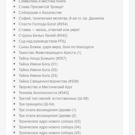
Символика и мистика Книги
Слава Пресвятой Троице!
Соборушки о Казачестве
София, троическая молитва, 8-ая гл. пр. Даниила
Спасти Господа Бога! (#354)
Ставка — жизнь, отвечай или умри!
Струны Белых Лилий (#342)
Суд над руководством РПЦ
Сыны Божии, цари мира, боги по благодати
Таинство Животворящего Креста (1)
Тайна Агнца Божьего (#357)
Тайна Имени Бога (01)
Тайна Имени Бога (02)
Тайна Имени Бога (03)
Тайна Священнотворчества (#339)
Творчество и Мистический Круг
Техника безопасности (#343)
Третий тип связей: естественные (Ш-08)
Три принципа (Ш-04)
Три этапа восхищения Церкви (1)
Три этапа восхищения Церкви (2)
Троическое ядро нового собора (03)
Троическое ядро нового собора (04)
Троическое ядро нового собора (05)