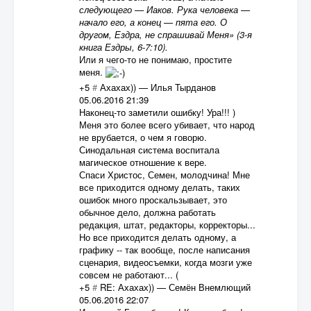
следующего — Иаков. Рука человека —
начало его, а конец — пята его. О
другом, Ездра, не спрашивай Меня» (3-я
книга Ездры, 6-7:10).
Или я чего-то не понимаю, простите
меня.
+5
#
Ахахах))
—
Илья Тырданов
05.06.2016 21:39
Наконец-то заметили ошибку! Ура!!! )
Меня это более всего убивает, что народ
не врубается, о чем я говорю.
Синодальная система воспитала
магическое отношение к вере.
Спаси Христос, Семен, молодчина! Мне
все приходится одному делать, таких
ошибок много проскальзывает, это
обычное дело, должна работать
редакция, штат, редакторы, корректоры...
Но все приходится делать одному, а
графику -- так вообще, после написания
сценария, видеосъемки, когда мозги уже
совсем не работают... (
+5
#
RE: Ахахах))
—
Семён Внемлющий
05.06.2016 22:07