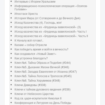
Интервью с Игорем Уральским
Информационно-психологическая операция «Осипов-
Головин»
Ипостаси Христа
История Мира (от Сотворения и до Вечного Дня)
Исход Казачества (4). Господь, жги!
Исход казачества из «блудницы вавилонской» (3)
Исход казачества из «блудницы вавилонской» Часть I
Исход казачества из «блудницы вавилонской». Часть II
К Началу всё готово!..
Казаки + собор Отрасли
Как победить время и войти в вечность?
Как создавался «Новый Завет»
Как устроена благодать?
Ключ №4. Тайна Образа и Подобия (#344)
Ключ №5. Дыхание Жизни Вечной (#346)
Ключ №5. Загадка Евангелия от Иоанна (#347)
Ключ №5. Тайна Логосов и Тропосов (#345)
Ключ №6. Тайна Херувимов (#348)
Ключи Давидовы (#338)
Ключи к тайнам духовного видения (#336)
Ключи от Небесного Царства
Код св. царя-искупителя Николая II
Конференция и Литургия на День Победы