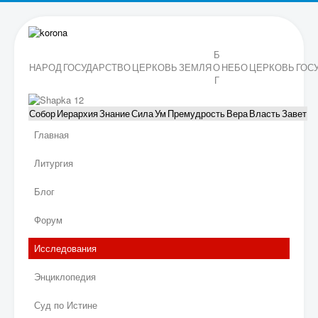
Б
НАРОД
ГОСУДАРСТВО
ЦЕРКОВЬ
ЗЕМЛЯ
О
НЕБО
ЦЕРКОВЬ
ГОС
Г
Собор
Иерархия
Знание
Сила
Ум
Премудрость
Вера
Власть
Завет
Главная
Литургия
Блог
Форум
Исследования
Энциклопедия
Суд по Истине