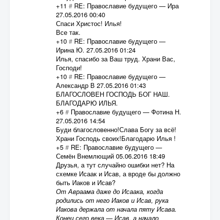
+11
#
RE: Православие будущего
—
Ира
27.05.2016 00:40
Спаси Христос! Илья!
Все так.
+10
#
RE: Православие будущего
—
Ирина Ю.
27.05.2016 01:24
Илья, спасибо за Ваш труд. Храни Вас,
Господи!
+10
#
RE: Православие будущего
—
Александр В
27.05.2016 01:43
БЛАГОСЛОВЕН ГОСПОДЬ БОГ НАШ.
БЛАГОДАРЮ ИЛЬЯ.
+6
#
Православие будущего
—
Фотина Н.
27.05.2016 14:54
Буди благословенно!Слава Богу за всё!
Храни Господь своих!Благодарю Илья !
+5
#
RE: Православие будущего
—
Семён Внемлющий
05.06.2016 18:49
Друзья, а тут случайно ошибки нет? На
схемке Исаак и Исав, а вроде бы должно
быть Иаков и Исав?
От Авраама даже до Исаака, когда
родились от него Иаков и Исав, рука
Иакова держала от начала пяту Исава.
Конец сего века — Исав, а начало