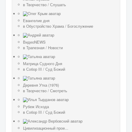
в
Творчество
/
Слушать
Евангелие дня
в
Обустройство Храма
/
Богослужение
ВидеоNEWS
в
Трапезная
/
Новости
Матрица Судного Дня
в
Собор III
/
Суд Божий
Деревня Утка (1976)
в
Творчество
/
Смотреть
Рубеж Исхода
в
Собор III
/
Суд Божий
Цивилизационный прое...