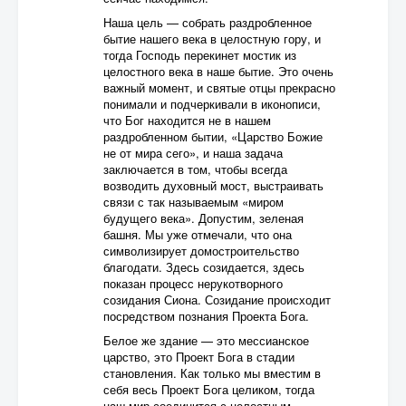
Наша цель — собрать раздробленное
бытие нашего века в целостную гору, и
тогда Господь перекинет мостик из
целостного века в наше бытие. Это очень
важный момент, и святые отцы прекрасно
понимали и подчеркивали в иконописи,
что Бог находится не в нашем
раздробленном бытии, «Царство Божие
не от мира сего», и наша задача
заключается в том, чтобы всегда
возводить духовный мост, выстраивать
связи с так называемым «миром
будущего века». Допустим, зеленая
башня. Мы уже отмечали, что она
символизирует домостроительство
благодати. Здесь созидается, здесь
показан процесс нерукотворного
созидания Сиона. Созидание происходит
посредством познания Проекта Бога.
Белое же здание — это мессианское
царство, это Проект Бога в стадии
становления. Как только мы вместим в
себя весь Проект Бога целиком, тогда
наш мир соединится с целостным