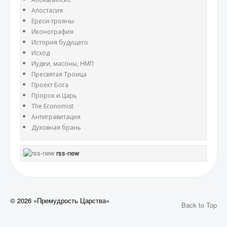
Апостасия
Ереси-трояны
Иконография
История будущего
Исход
Иудеи, масоны, НМП
Пресвятая Троица
Проект Бога
Пророк и Царь
The Economist
Антигравитация
Духовная брань
rss-new
© 2026 «Премудрость Царства»
Back to Top