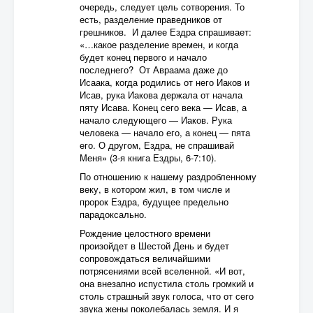
очередь, следует цель сотворения. То
есть, разделение праведников от
грешников. И далее Ездра спрашивает:
«…какое разделение времен, и когда
будет конец первого и начало
последнего? От Авраама даже до
Исаака, когда родились от него Иаков и
Исав, рука Иакова держала от начала
пяту Исава. Конец сего века — Исав, а
начало следующего — Иаков. Рука
человека — начало его, а конец — пята
его. О другом, Ездра, не спрашивай
Меня» (3-я книга Ездры, 6-7:10).
По отношению к нашему раздробленному
веку, в котором жил, в том числе и
пророк Ездра, будущее предельно
парадоксально.
Рождение целостного времени
произойдет в Шестой День и будет
сопровождаться величайшими
потрясениями всей вселенной. «И вот,
она внезапно испустила столь громкий и
столь страшный звук голоса, что от сего
звука жены поколебалась земля. И я