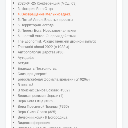
2026-04-25 Конференция (МСД_03)
3. История Бога Отца
4. Возвращение Мельхиседека
5. Пятый Ангел. Власть и проекты
5. Территория Исхода
6. Проект Бога. Новозаветная кухня
6. Шестой Ангел. Энергия действия
The Economist. Рождественский двойной выпуск
The world ahead 2022 (α1022ω)
Антропология Царства (#36)
Аутодафе
Ахтунг!
Благодать Постоянства
Близ, при дверях!
Богослужебная формула времени (α1020ω)
В печать!
В поисках Сынов Божиих (#362)
Великая ревизия Церкви (1)
Вера Бога Отца (#359)
Вера Пресвятой Троицы (#360)
Вера-Сила-Слава (#25)
Вечерний хомяк & Богородица
Видеоконференция
Виндзоры-Кремль-Отрасль (часть 1)