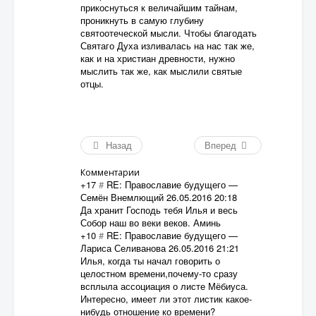
прикоснуться к величайшим тайнам,
проникнуть в самую глубину
святоотеческой мысли. Чтобы благодать
Святаго Духа изливалась на нас так же,
как и на христиан древности, нужно
мыслить так же, как мыслили святые
отцы.
Назад
Вперед
Комментарии
+17
#
RE: Православие будущего
—
Семён Внемлющий
26.05.2016 20:18
Да хранит Господь тебя Илья и весь
Собор наш во веки веков. Аминь
+10
#
RE: Православие будущего
—
Лариса Селиванова
26.05.2016 21:21
Илья, когда ты начал говорить о
целостном времени,почему-то сразу
всплыла ассоциация о листе Мёбиуса.
Интересно, имеет ли этот листик какое-
нибудь отношение ко времени?