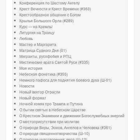
Конференция по Шестому Ангелу
Крест Вечности и Крест Времени (#363)
Крестообразное общение с Богом
Крылья Большого Орла (#289)
Курс — на Кремль!
Литургия на Троицу
Любовь
Мастер и Маргарита
Матрица Судного Дня (01)
Мигранты, русофобия и РПЦ
Мистические врата Святой Руси (#335)
Моя история
Небесная фонетика (#355)
Немного пафоса для поднятия боевого духа (Ш-01)
Новости
Новый вектор Отрасли
Новый формат
Ночной хомяк про Трампа и Путина
О бытии святых в Небесном Царстве
О Крестном Знамении и движении Богослужебных энергий
О местоприсутствии при молитве
О природе Веры, Эонов, Ангелов и Человека (#361)
О природе священнотворчества (Ш-10)
О природе чудотворения: вера (Ш-12)