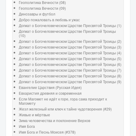
Геополитика Вечности (08)
Геополитика Вечности (09)
Динозавры и футбол
Добро пожаловать в любовь и ужас
Догмат о Богочеловеческом Царстве Пресвятой Троицы (1)
Догмат о Богочеловеческом Царстве Пресвятой Троицы
(10)
Догмат о Богочеловеческом Царстве Пресвятой Троицы (2)
Догмат о Богочеловеческом Царстве Пресвятой Троицы (3)
Догмат о Богочеловеческом Царстве Пресвятой Троицы (4)
Догмат о Богочеловеческом Царстве Пресвятой Троицы (5)
Догмат о Богочеловеческом Царстве Пресвятой Троицы (6)
Догмат о Богочеловеческом Царстве Пресвятой Троицы (7)
Догмат о Богочеловеческом Царстве Пресвятой Троицы (8)
Догмат о Богочеловеческом Царстве Пресвятой Троицы (9)
Евангелие Царствия (Русская Идея)
Евхаристия древняя и современная
Если Магомет не идёт к горе, гора сама приходит к
Магомету
Жезл железный или ключ к тайне чудотворения (#29)
Живые и мёртвые
Зима человечества и поклонение Верхов
Имя Бога
Имя Бога и Песнь Моисея (#378)