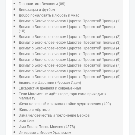
Геополитика Вечности (09)
Динозавры и футбол
Добро пожаловать в любовь и ужас
Догмат о Богочеловеческом Царстве Пресвятой Троицы (1)
Догмат о Богочеловеческом Царстве Пресвятой Троицы
(10)
Догмат о Богочеловеческом Царстве Пресвятой Троицы (2)
Догмат о Богочеловеческом Царстве Пресвятой Троицы (3)
Догмат о Богочеловеческом Царстве Пресвятой Троицы (4)
Догмат о Богочеловеческом Царстве Пресвятой Троицы (5)
Догмат о Богочеловеческом Царстве Пресвятой Троицы (6)
Догмат о Богочеловеческом Царстве Пресвятой Троицы (7)
Догмат о Богочеловеческом Царстве Пресвятой Троицы (8)
Догмат о Богочеловеческом Царстве Пресвятой Троицы (9)
Евангелие Царствия (Русская Идея)
Евхаристия древняя и современная
Если Магомет не идёт к горе, гора сама приходит к
Магомету
Жезл железный или ключ к тайне чудотворения (#29)
Живые и мёртвые
Зима человечества и поклонение Верхов
Имя Бога
Имя Бога и Песнь Моисея (#378)
Интервью с Игорем Уральским