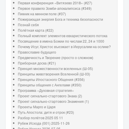
Первая конференция «Витязево 2018» (#27)
Первое правило Зомби-апокалипсиса (#349)
Пикник на минном поле (#37)
Пожирающая энергия Бога и техника безопасности
Познай себя
Полётная карта (#22)
Полный комплект элементов евхаристического потока
Посвящение в имена Божии по числам 22, 24 и 1000
Почему Исус Христос въезжает в Иерусалим на ослике?
Православие будущего
Предвечность и Творение (просто о сложном)
Приборная доска (#21)
Принцип множественности вселенных (Ш-05)
Принципы животворения Вселенной (Ш-03)
Принципы Ипостасного Общения (#356)
Принципы общения с Ангелами (#350)
Программа «Духовная стратегия»
Проект сигнально-стартового Знака (2)
Проект сигнально-стартового Знамения (1)
Проекты Марго и Царя
Путь Апостола: дитя и отрок (#23)
Разбор полётов 2025 05 11
Рубеж Исхода (001) 2025-11-26
Рубеж Исхода 2026-07-05