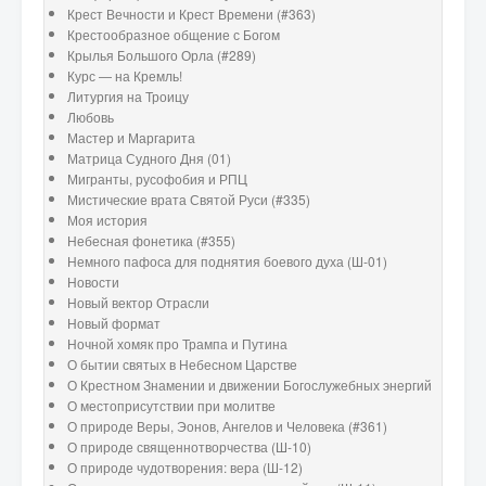
Крест Вечности и Крест Времени (#363)
Крестообразное общение с Богом
Крылья Большого Орла (#289)
Курс — на Кремль!
Литургия на Троицу
Любовь
Мастер и Маргарита
Матрица Судного Дня (01)
Мигранты, русофобия и РПЦ
Мистические врата Святой Руси (#335)
Моя история
Небесная фонетика (#355)
Немного пафоса для поднятия боевого духа (Ш-01)
Новости
Новый вектор Отрасли
Новый формат
Ночной хомяк про Трампа и Путина
О бытии святых в Небесном Царстве
О Крестном Знамении и движении Богослужебных энергий
О местоприсутствии при молитве
О природе Веры, Эонов, Ангелов и Человека (#361)
О природе священнотворчества (Ш-10)
О природе чудотворения: вера (Ш-12)