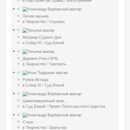
в
Обустройство Храма
/
Богослужение
Легкая музыка
в
Творчество
/
Слушать
Матрица Судного Дня
в
Собор III
/
Суд Божий
Деревня Утка (1976)
в
Творчество
/
Смотреть
Рубеж Исхода
в
Собор III
/
Суд Божий
Цивилизационный прое...
в
Суд Божий
/
Проект Свято-русского Царства
Стихи
в
Творчество
/
Шкатулка