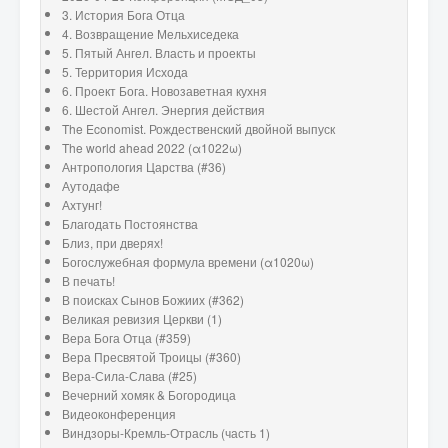
3. История Бога Отца
4. Возвращение Мельхиседека
5. Пятый Ангел. Власть и проекты
5. Территория Исхода
6. Проект Бога. Новозаветная кухня
6. Шестой Ангел. Энергия действия
The Economist. Рождественский двойной выпуск
The world ahead 2022 (α1022ω)
Антропология Царства (#36)
Аутодафе
Ахтунг!
Благодать Постоянства
Близ, при дверях!
Богослужебная формула времени (α1020ω)
В печать!
В поисках Сынов Божиих (#362)
Великая ревизия Церкви (1)
Вера Бога Отца (#359)
Вера Пресвятой Троицы (#360)
Вера-Сила-Слава (#25)
Вечерний хомяк & Богородица
Видеоконференция
Виндзоры-Кремль-Отрасль (часть 1)