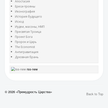
Апостасия
Ереси-трояны
Иконография
История будущего
Исход
Иудеи, масоны, НМП
Пресвятая Троица
Проект Бога
Пророк и Царь
The Economist
Антигравитация
Духовная брань
rss-new
© 2026 «Премудрость Царства»
Back to Top