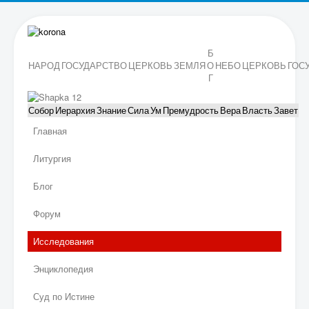
Б
НАРОД
ГОСУДАРСТВО
ЦЕРКОВЬ
ЗЕМЛЯ
О
НЕБО
ЦЕРКОВЬ
ГОС
Г
Собор
Иерархия
Знание
Сила
Ум
Премудрость
Вера
Власть
Завет
Главная
Литургия
Блог
Форум
Исследования
Энциклопедия
Суд по Истине