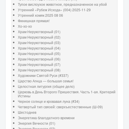
Тупое вислоухое животное, предназначенное на убой
Утренний «Рубеж Исхода» (004) 2025-11-29
Утренний хомяк 2025 08 06
Финишная прямая!
Хо-хо-хо
Храм Нерукотворный (01)
Храм Нерукотворный (02)
Храм Нерукотворный (03)
Храм Нерукотворный (04)
Храм Нерукотворный (05)
Храм Нерукотворный (06)
Храм Нерукотворный (07)
Храм Нерукотворный (08)
Художники Святой Руси (#337)
Царство Агнца — большая семья!
Целостная литургия (общее дело)
Церковь в День Второго Пришествия. Часть 1-ая. Критерий
Истины
Черное солнце и кровавая луна (#34)
Четвертый тип связей: сверхъестественные (Ш-09)
Шестоднев
Энергетика благодатного времени
Энергия Вечности (01)
Энергия Вечности (02)