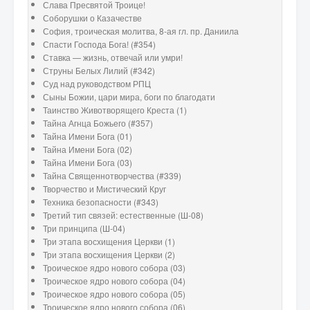
Слава Пресвятой Троице!
Соборушки о Казачестве
София, троическая молитва, 8-ая гл. пр. Даниила
Спасти Господа Бога! (#354)
Ставка — жизнь, отвечай или умри!
Струны Белых Лилий (#342)
Суд над руководством РПЦ
Сыны Божии, цари мира, боги по благодати
Таинство Животворящего Креста (1)
Тайна Агнца Божьего (#357)
Тайна Имени Бога (01)
Тайна Имени Бога (02)
Тайна Имени Бога (03)
Тайна Священнотворчества (#339)
Творчество и Мистический Круг
Техника безопасности (#343)
Третий тип связей: естественные (Ш-08)
Три принципа (Ш-04)
Три этапа восхищения Церкви (1)
Три этапа восхищения Церкви (2)
Троическое ядро нового собора (03)
Троическое ядро нового собора (04)
Троическое ядро нового собора (05)
Троическое ядро нового собора (06)