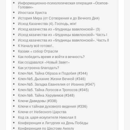
Информационно-психологическая операция «Осипов-
Головин»
Ипостаси Христа
История Мира (от Сотворения и до Вечного Дня)
Исход Казачества (4). Господь, жги!
Исход казачества из «блудницы вавилонской» (3)
Исход казачества из «блудницы вавилонской» Часть I
Исход казачества из «блудницы вавилонской». Часть II
К Началу всё готово!..
Казаки + собор Отрасли
Как победить время и войти в вечность?
Как создавался «Новый Завет»
Как устроена благодать?
Ключ №4. Тайна Образа и Подобия (#344)
Ключ №5. Дыхание Жизни Вечной (#346)
Ключ №5. Загадка Евангелия от Иоанна (#347)
Ключ №5. Тайна Логосов и Тропосов (#345)
Ключ №6. Тайна Херувимов (#348)
Ключи Давидовы (#338)
Ключи к тайнам духовного видения (#336)
Ключи от Небесного Царства
Код св. царя-искупителя Николая II
Конференция и Литургия на День Победы
Конференция по Шестому Ангелу