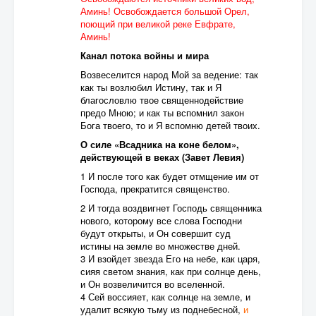
Аминь! Освобождается большой Орел,
поющий при великой реке Евфрате,
Аминь!
Канал потока войны и мира
Возвеселится народ Мой за ведение: так
как ты возлюбил Истину, так и Я
благословлю твое священнодействие
предо Мною; и как ты вспомнил закон
Бога твоего, то и Я вспомню детей твоих.
О силе «Всадника на коне белом»,
действующей в веках (Завет Левия)
1 И после того как будет отмщение им от
Господа, прекратится священство.
2 И тогда воздвигнет Господь священника
нового, которому все слова Господни
будут открыты, и Он совершит суд
истины на земле во множестве дней.
3 И взойдет звезда Его на небе, как царя,
сияя светом знания, как при солнце день,
и Он возвеличится во вселенной.
4 Сей воссияет, как солнце на земле, и
удалит всякую тьму из поднебесной,
и