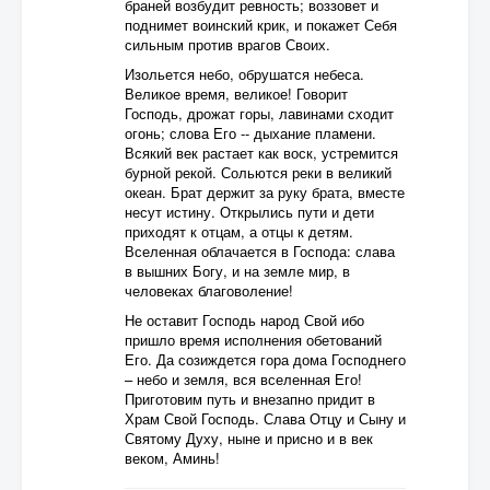
браней возбудит ревность; воззовет и
поднимет воинский крик, и покажет Себя
сильным против врагов Своих.
Изольется небо, обрушатся небеса.
Великое время, великое! Говорит
Господь, дрожат горы, лавинами сходит
огонь; слова Его -- дыхание пламени.
Всякий век растает как воск, устремится
бурной рекой. Сольются реки в великий
океан. Брат держит за руку брата, вместе
несут истину. Открылись пути и дети
приходят к отцам, а отцы к детям.
Вселенная облачается в Господа: слава
в вышних Богу, и на земле мир, в
человеках благоволение!
Не оставит Господь народ Свой ибо
пришло время исполнения обетований
Его. Да созиждется гора дома Господнего
– небо и земля, вся вселенная Его!
Приготовим путь и внезапно придит в
Храм Свой Господь. Слава Отцу и Сыну и
Святому Духу, ныне и присно и в век
веком, Аминь!