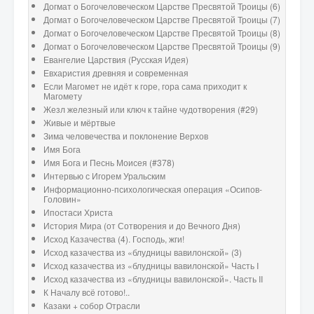
Догмат о Богочеловеческом Царстве Пресвятой Троицы (6)
Догмат о Богочеловеческом Царстве Пресвятой Троицы (7)
Догмат о Богочеловеческом Царстве Пресвятой Троицы (8)
Догмат о Богочеловеческом Царстве Пресвятой Троицы (9)
Евангелие Царствия (Русская Идея)
Евхаристия древняя и современная
Если Магомет не идёт к горе, гора сама приходит к
Магомету
Жезл железный или ключ к тайне чудотворения (#29)
Живые и мёртвые
Зима человечества и поклонение Верхов
Имя Бога
Имя Бога и Песнь Моисея (#378)
Интервью с Игорем Уральским
Информационно-психологическая операция «Осипов-
Головин»
Ипостаси Христа
История Мира (от Сотворения и до Вечного Дня)
Исход Казачества (4). Господь, жги!
Исход казачества из «блудницы вавилонской» (3)
Исход казачества из «блудницы вавилонской» Часть I
Исход казачества из «блудницы вавилонской». Часть II
К Началу всё готово!..
Казаки + собор Отрасли