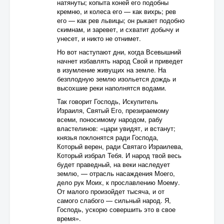
натянуты; копыта коней его подобны
кремню, и колеса его — как вихрь; рев
его — как рев львицы; он рыкает подобно
скимнам, и заревет, и схватит добычу и
унесет, и никто не отнимет.
Но вот наступают дни, когда Всевышний
начнет избавлять народ Свой и приведет
в изумление живущих на земле. На
безплодную землю изольется дождь и
высохшие реки наполнятся водами.
Так говорит Господь, Искупитель
Израиля, Святый Его, презираемому
всеми, поносимому народом, рабу
властелинов: «цари увидят, и встанут;
князья поклонятся ради Господа,
Который верен, ради Святаго Израилева,
Который избрал Тебя. И народ твой весь
будет праведный, на веки наследует
землю, — отрасль насаждения Моего,
дело рук Моих, к прославлению Моему.
От малого произойдет тысяча, и от
самого слабого — сильный народ. Я,
Господь, ускорю совершить это в свое
время».