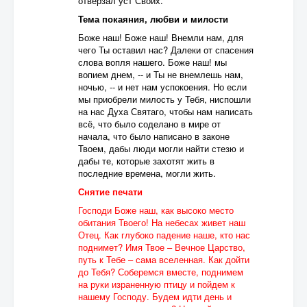
отверзал уст Своих.
Тема покаяния, любви и милости
Боже наш! Боже наш! Внемли нам, для
чего Ты оставил нас? Далеки от спасения
слова вопля нашего. Боже наш! мы
вопием днем, -- и Ты не внемлешь нам,
ночью, -- и нет нам успокоения. Но если
мы приобрели милость у Тебя, ниспошли
на нас Духа Святаго, чтобы нам написать
всё, что было соделано в мире от
начала, что было написано в законе
Твоем, дабы люди могли найти стезю и
дабы те, которые захотят жить в
последние времена, могли жить.
Снятие печати
Господи Боже наш, как высоко место
обитания Твоего! На небесах живет наш
Отец. Как глубоко падение наше, кто нас
поднимет? Имя Твое – Вечное Царство,
путь к Тебе – сама вселенная. Как дойти
до Тебя? Соберемся вместе, поднимем
на руки израненную птицу и пойдем к
нашему Господу. Будем идти день и