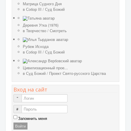
Матрица Судного Дня
в
Собор III
/
Суд Божий
Деревня Утка (1976)
в
Творчество
/
Смотреть
Рубеж Исхода
в
Собор III
/
Суд Божий
Цивилизационный прое...
в
Суд Божий
/
Проект Свято-русского Царства
Вход на сайт
Логин
Пароль
Запомнить меня
Войти