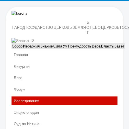
Б
НАРОД
ГОСУДАРСТВО
ЦЕРКОВЬ
ЗЕМЛЯ
О
НЕБО
ЦЕРКОВЬ
ГОС
Г
Собор
Иерархия
Знание
Сила
Ум
Премудрость
Вера
Власть
Завет
Главная
Литургия
Блог
Форум
Исследования
Энциклопедия
Суд по Истине