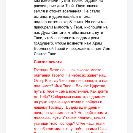
Мы изменили путям Твоим, отдали на
расхищение дом Твой. Опустошена
земля и стонет вселенная. Не стало
истины, и удаляющийся от зла
подвергается оскорблению. Но если мы
приобрели милость у Тебя, ниспошли на
нас Духа Святаго, чтобы познать пути
Твои, чтобы наполнить водами реки
грядущего, чтобы возвести нам Храм
Вселенной Твоей и прославить в нем Имя
Святое Твое.
Снятие печати
Господи Боже наш, как высоко место
обитания Твоего! На небесах живет наш
Отец. Как глубоко падение наше, кто нас
поднимет? Имя Твое – Вечное Царство,
путь к Тебе – сама вселенная. Как дойти
до Тебя? Соберемся вместе, поднимем
на руки израненную птицу и пойдем к
нашему Господу. Будем идти день и
ночь, но где сил взять? Не пройти нам и
половины пути. Станем плакать, может,
услышит нас Господь? Отче наш, если
мы обрели милость у Тебя, во имя Сына