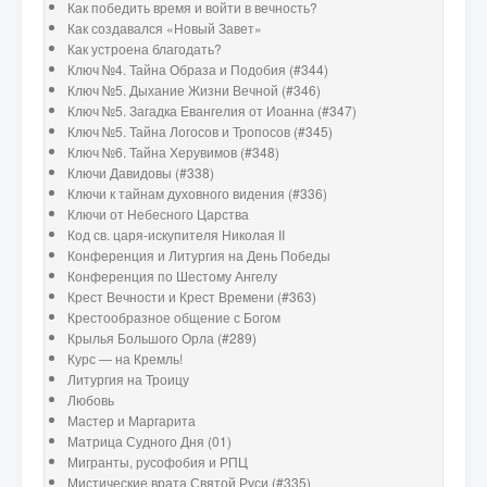
Как победить время и войти в вечность?
Как создавался «Новый Завет»
Как устроена благодать?
Ключ №4. Тайна Образа и Подобия (#344)
Ключ №5. Дыхание Жизни Вечной (#346)
Ключ №5. Загадка Евангелия от Иоанна (#347)
Ключ №5. Тайна Логосов и Тропосов (#345)
Ключ №6. Тайна Херувимов (#348)
Ключи Давидовы (#338)
Ключи к тайнам духовного видения (#336)
Ключи от Небесного Царства
Код св. царя-искупителя Николая II
Конференция и Литургия на День Победы
Конференция по Шестому Ангелу
Крест Вечности и Крест Времени (#363)
Крестообразное общение с Богом
Крылья Большого Орла (#289)
Курс — на Кремль!
Литургия на Троицу
Любовь
Мастер и Маргарита
Матрица Судного Дня (01)
Мигранты, русофобия и РПЦ
Мистические врата Святой Руси (#335)