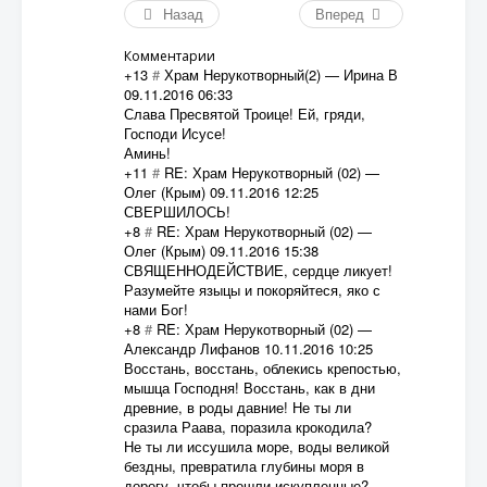
Назад
Вперед
Комментарии
+13
#
Храм Нерукотворный(2)
—
Ирина В
09.11.2016 06:33
Слава Пресвятой Троице! Ей, гряди,
Господи Исусе!
Аминь!
+11
#
RE: Храм Нерукотворный (02)
—
Олег (Крым)
09.11.2016 12:25
СВЕРШИЛОСЬ!
+8
#
RE: Храм Нерукотворный (02)
—
Олег (Крым)
09.11.2016 15:38
СВЯЩЕННОДЕЙСТВИЕ, сердце ликует!
Разумейте языцы и покоряйтеся, яко с
нами Бог!
+8
#
RE: Храм Нерукотворный (02)
—
Александр Лифанов
10.11.2016 10:25
Восстань, восстань, облекись крепостью,
мышца Господня! Восстань, как в дни
древние, в роды давние! Не ты ли
сразила Раава, поразила крокодила?
Не ты ли иссушила море, воды великой
бездны, превратила глубины моря в
дорогу, чтобы прошли искупленные?