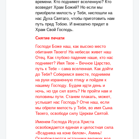
времени. Кто поднимет вселенную? Кто
возведет Храм Божий? Но если мы
приобрели милость у Тебя, ниспошли на
нас Духа Святаго, чтобы приготовить нам
путь пред Тобою. И внезапно придет в
Храм Свой Господь.
Снятие печати
Господи Боже наш, как высоко место
обитания Твоего! На небесах живет наш
Отец. Как глубоко падение наше, кто нас
поднимет? Имя Твое – Вечное Царство,
путь к Тебе – сама вселенная. Как дойти
до Тебя? Соберемся вместе, поднимем
на руки израненную птицу и пойдем к
нашему Господу. Будем идти день и
ночь, но где сил взять? Не пройти нам и
половины пути. Станем плакать, может,
услышит нас Господь? Отче наш, если
мы обрели милость у Тебя, во имя Сына
Твоего, освободи силу Церкви Святой.
Именем Господа Исуса Христа
освобождается единая и целостная сила
«Всадника на коне белом», Аминь!
Освобождаются источники великих вод,