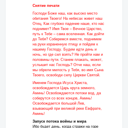
Снятие печати
Господи Боже наш, как высоко место
обитания Твоего! На небесах живет наш
Отец. Как глубоко падение наше, кто нас
поднимет? Имя Твое – Вечное Царство,
путь к Тебе – сама вселенная. Как дойти
до Тебя? Соберемся вместе, поднимем
на руки израненную птицу и пойдем к
нашему Господу. Будем идти день и
ночь, но где сил взять? Не пройти нам и
половины пути. Станем плакать, может,
услышит нас Господь? Отче наш, если
мы обрели милость у Тебя, во имя Сына
Твоего, освободи силу Церкви Святой.
Именем Господа Исуса Христа,
освобождается Царь круга земного,
Аминь! Освобождаются потоки вод, да
соберутся со всех концов, Аминь!
Освобождается большой Лев,
взывающий при великой реке Евфрате,
Аминь!
Запуск потока войны и мира
Ибо будет день, когда стражи на горе