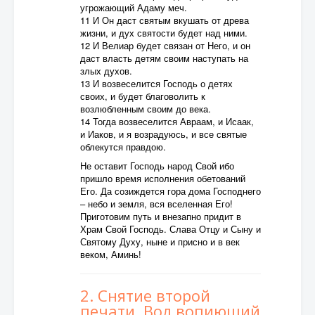
угрожающий Адаму меч.
11 И Он даст святым вкушать от древа
жизни, и дух святости будет над ними.
12 И Велиар будет связан от Него, и он
даст власть детям своим наступать на
злых духов.
13 И возвеселится Господь о детях
своих, и будет благоволить к
возлюбленным своим до века.
14 Тогда возвеселится Авраам, и Исаак,
и Иаков, и я возрадуюсь, и все святые
облекутся правдою.
Не оставит Господь народ Свой ибо
пришло время исполнения обетований
Его. Да созиждется гора дома Господнего
– небо и земля, вся вселенная Его!
Приготовим путь и внезапно придит в
Храм Свой Господь. Слава Отцу и Сыну и
Святому Духу, ныне и присно и в век
веком, Аминь!
2. Снятие второй
печати. Вол вопиющий