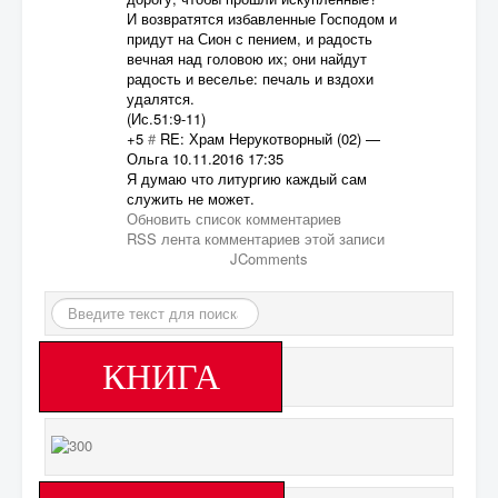
И возвратятся избавленные Господом и
придут на Сион с пением, и радость
вечная над головою их; они найдут
радость и веселье: печаль и вздохи
удалятся.
(Ис.51:9-11)
+5
#
RE: Храм Нерукотворный (02)
—
Ольга
10.11.2016 17:35
Я думаю что литургию каждый сам
служить не может.
Обновить список комментариев
RSS лента комментариев этой записи
JComments
Искать...
КНИГА