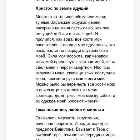
Христос по земле идущий
Множество тельцов обступили меня;
тучные Васанские окружили меня,
раскрыли на меня пасть свою, как лев,
алчущий добычи и рыкающий. Я
пролился, как вода; все кости мои
рассыпались; сердце мое сделалось, как
воск, растаяло посреди внутренности
моей. Сила моя иссохла, как черепок;
язык мой прильпнул к гортани моей, и Ты
свел меня к персти смертной. Ибо псы
окружили меня, скопище злых обступило
меня, пронзили руки мои и ноги мои.
Можно было бы перечесть все кости мои;
а они смотрят и делают из меня
зрелище; делят ризы мои между собою и
об одежде моей бросают жребий.
Тема покаяния, любви и милости
Открылась мерзость запустения,
реченная пророком. Исходит народ из
пределов Вавилона. Взывает к Тебе с
высокой горы, взывает из середины моря.