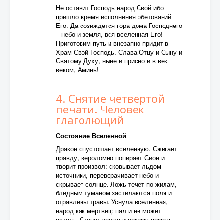
Не оставит Господь народ Свой ибо
пришло время исполнения обетований
Его. Да созиждется гора дома Господнего
– небо и земля, вся вселенная Его!
Приготовим путь и внезапно придит в
Храм Свой Господь. Слава Отцу и Сыну и
Святому Духу, ныне и присно и в век
веком, Аминь!
4. Снятие четвертой
печати. Человек
глаголющий
Состояние Вселенной
Дракон опустошает вселенную. Сжигает
правду, вероломно попирает Сион и
творит произвол: сковывает льдом
источники, переворачивает небо и
скрывает солнце. Ложь течет по жилам,
бледным туманом застилаются поля и
отравлены травы. Уснула вселенная,
народ как мертвец: пал и не может
встать. Стонет земля и некому помочь.