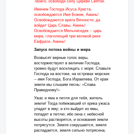
Твоего, освободи силу Церкви Святой.
Именем Господа Исуса Христа,
освобождается Имя Божие, Аминь!
Освобождаются врата Вечности, да
войдет Царь Славы, Аминь!
Освобождается Мельхиседек -- царь
мира, глаголющий при великой реке
Евфрате, Аминь!
Запуск потока войны и мира
Возвысят верные голос веры,
восторжествуют в величии Господа,
громко будут восклицать с моря. Славьте
Господа на востоке, на островах морских
-- имя Господа, Бога Израилева. От края
земли мы слышим песнь: «Слава
Праведному!»
Ужас и яма и петля для тебя, житель
земли! Тогда побежавший от крика ужаса
упадет в яму; и кто выйдет из ямы,
попадет в петлю; ибо окна с небесной
высоты растворятся, и основания земли
потрясутся. Земля сокрушается, земля
распадается, земля сильно потрясена;