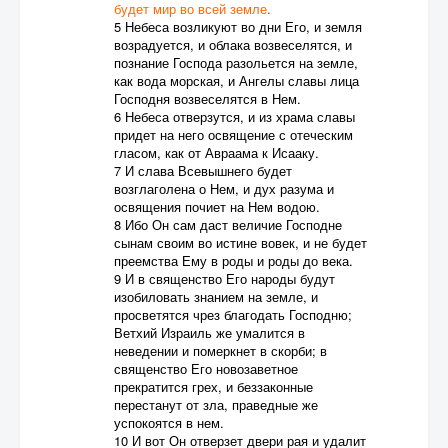
будет
мир во всей земле
.
5 Небеса возликуют во дни Его, и земля
возрадуется, и облака возвеселятся, и
познание Господа разольется на земле,
как вода морская, и Ангелы славы лица
Господня возвеселятся в Нем.
6 Небеса отверзутся, и из храма славы
придет на него освящение с отеческим
гласом, как от Авраама к Исааку.
7 И слава Всевышнего будет
возглаголена о Нем, и дух разума и
освящения почиет на Нем водою.
8 Ибо Он сам даст величие Господне
сынам своим во истине вовек, и не будет
преемства Ему в роды и роды до века.
9 И в священство Его народы будут
изобиловать знанием на земле, и
просветятся чрез благодать Господню;
Ветхий Израиль же умалится в
неведении и померкнет в скорби; в
священство Его новозаветное
прекратится грех, и беззаконные
перестанут от зла, праведные же
успокоятся в нем.
10 И вот Он отверзет двери рая и удалит