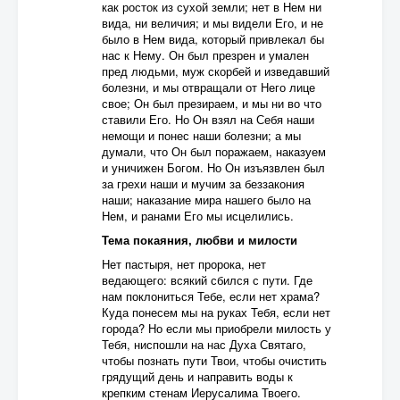
как росток из сухой земли; нет в Нем ни
вида, ни величия; и мы видели Его, и не
было в Нем вида, который привлекал бы
нас к Нему. Он был презрен и умален
пред людьми, муж скорбей и изведавший
болезни, и мы отвращали от Него лице
свое; Он был презираем, и мы ни во что
ставили Его. Но Он взял на Себя наши
немощи и понес наши болезни; а мы
думали, что Он был поражаем, наказуем
и уничижен Богом. Но Он изъязвлен был
за грехи наши и мучим за беззакония
наши; наказание мира нашего было на
Нем, и ранами Его мы исцелились.
Тема покаяния, любви и милости
Нет пастыря, нет пророка, нет
ведающего: всякий сбился с пути. Где
нам поклониться Тебе, если нет храма?
Куда понесем мы на руках Тебя, если нет
города? Но если мы приобрели милость у
Тебя, ниспошли на нас Духа Святаго,
чтобы познать пути Твои, чтобы очистить
грядущий день и направить воды к
крепким стенам Иерусалима Твоего.