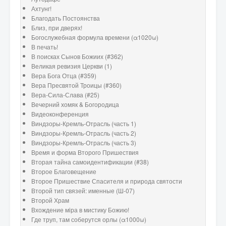
Ахтунг!
Благодать Постоянства
Близ, при дверях!
Богослужебная формула времени (α1020ω)
В печать!
В поисках Сынов Божиих (#362)
Великая ревизия Церкви (1)
Вера Бога Отца (#359)
Вера Пресвятой Троицы (#360)
Вера-Сила-Слава (#25)
Вечерний хомяк & Богородица
Видеоконференция
Виндзоры-Кремль-Отрасль (часть 1)
Виндзоры-Кремль-Отрасль (часть 2)
Виндзоры-Кремль-Отрасль (часть 3)
Время и форма Второго Пришествия
Вторая тайна самоидентификации (#38)
Второе Благовещение
Второе Пришествие Спасителя и природа святости
Второй тип связей: именные (Ш-07)
Второй Храм
Вхождение мiра в мистику Божию!
Где труп, там соберутся орлы (α1000ω)