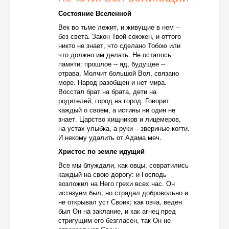
Состояние Вселенной
Век во тьме лежит, и живущие в нем --
без света. Закон Твой сожжен, и оттого
никто не знает, что сделано Тобою или
что должно им делать. Не осталось
памяти: прошлое -- яд, будущее --
отрава. Молчит большой Вол, связано
море. Народ разобщен и нет мира.
Восстал брат на брата, дети на
родителей, город на город. Говорит
каждый о своем, а истины ни один не
знает. Царство хищников и лицемеров,
на устах улыбка, а руки – звериные когти.
И некому удалить от Адама меч.
Христос по земле идущий
Все мы блуждали, как овцы, совратились
каждый на свою дорогу: и Господь
возложил на Него грехи всех нас. Он
истязуем был, но страдал добровольно и
не открывал уст Своих; как овча, веден
был Он на заклание, и как агнец пред
стригущим его безгласен, так Он не