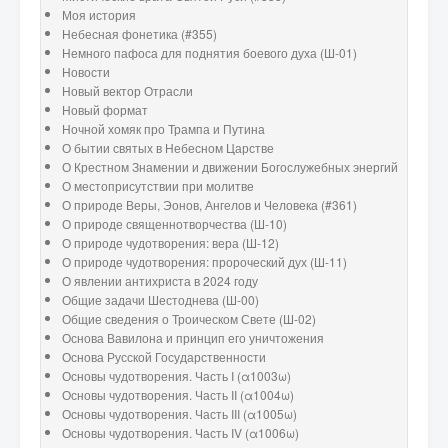
Моя история
Небесная фонетика (#355)
Немного пафоса для поднятия боевого духа (Ш-01)
Новости
Новый вектор Отрасли
Новый формат
Ночной хомяк про Трампа и Путина
О бытии святых в Небесном Царстве
О Крестном Знамении и движении Богослужебных энергий
О местоприсутствии при молитве
О природе Веры, Эонов, Ангелов и Человека (#361)
О природе священнотворчества (Ш-10)
О природе чудотворения: вера (Ш-12)
О природе чудотворения: пророческий дух (Ш-11)
О явлении антихриста в 2024 году
Общие задачи Шестоднева (Ш-00)
Общие сведения о Троическом Свете (Ш-02)
Основа Вавилона и принцип его уничтожения
Основа Русской Государственности
Основы чудотворения. Часть I (α1003ω)
Основы чудотворения. Часть II (α1004ω)
Основы чудотворения. Часть III (α1005ω)
Основы чудотворения. Часть IV (α1006ω)