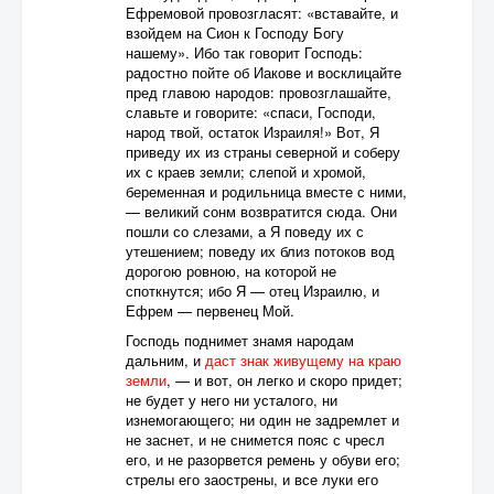
Ефремовой провозгласят: «вставайте, и
взойдем на Сион к Господу Богу
нашему». Ибо так говорит Господь:
радостно пойте об Иакове и восклицайте
пред главою народов: провозглашайте,
славьте и говорите: «спаси, Господи,
народ твой, остаток Израиля!» Вот, Я
приведу их из страны северной и соберу
их с краев земли; слепой и хромой,
беременная и родильница вместе с ними,
— великий сонм возвратится сюда. Они
пошли со слезами, а Я поведу их с
утешением; поведу их близ потоков вод
дорогою ровною, на которой не
споткнутся; ибо Я — отец Израилю, и
Ефрем — первенец Мой.
Господь поднимет знамя народам
дальним, и
даст знак живущему на краю
земли
, — и вот, он легко и скоро придет;
не будет у него ни усталого, ни
изнемогающего; ни один не задремлет и
не заснет, и не снимется пояс с чресл
его, и не разорвется ремень у обуви его;
стрелы его заострены, и все луки его