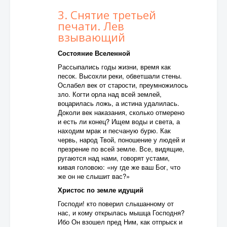
3. Снятие третьей
печати. Лев
взывающий
Состояние Вселенной
Рассыпались годы жизни, время как
песок. Высохли реки, обветшали стены.
Ослабел век от старости, преумножилось
зло. Когти орла над всей землей,
воцарилась ложь, а истина удалилась.
Доколи век наказания, сколько отмерено
и есть ли конец? Ищем воды и света, а
находим мрак и песчаную бурю. Как
червь, народ Твой, поношение у людей и
презрение по всей земле. Все, видящие,
ругаются над нами, говорят устами,
кивая головою: «ну где же ваш Бог, что
же он не слышит вас?»
Христос по земле идущий
Господи! кто поверил слышанному от
нас, и кому открылась мышца Господня?
Ибо Он взошел пред Ним, как отпрыск и