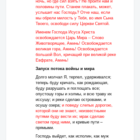
ночь, но где сил взять? Не пройти нам и
половины пути. Станем плакать, может,
услышит нас Господь? Отче наш, если
мы обрели милость у Тебя, во имя Сына
Твоего, освободи силу Церкви Святой.
Именем Господа Исуса Христа
освобождается Царь Мира -- Слово
Животворящее, Аминь! Освобождается
великая гора, Аминь! Освобождается
большой Вол, кричащий при великой реке
Евфрате, Аминь!
Запуск потока войны и мира
Долго молчал Я, терпел, удерживался;
теперь буду кричать, как рождающая,
буду разрушать и поглощать все;
опустошу горы и холмы, и всю траву их
иссушу; и реки сделаю островами, и
осушу озера;
и поведу слепых дорогою,
которой они не знают, неизвестными
путями буду вести их; мрак сделаю
светом пред ними
, и кривые пути –
прямыми.
Господь выйдет, как исполин, как муж