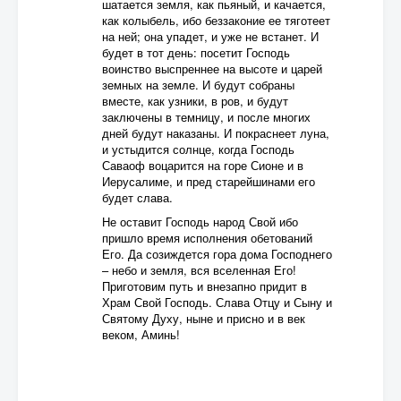
шатается земля, как пьяный, и качается,
как колыбель, ибо беззаконие ее тяготеет
на ней; она упадет, и уже не встанет. И
будет в тот день: посетит Господь
воинство выспреннее на высоте и царей
земных на земле. И будут собраны
вместе, как узники, в ров, и будут
заключены в темницу, и после многих
дней будут наказаны. И покраснеет луна,
и устыдится солнце, когда Господь
Саваоф воцарится на горе Сионе и в
Иерусалиме, и пред старейшинами его
будет слава.
Не оставит Господь народ Свой ибо
пришло время исполнения обетований
Его. Да созиждется гора дома Господнего
– небо и земля, вся вселенная Его!
Приготовим путь и внезапно придит в
Храм Свой Господь. Слава Отцу и Сыну и
Святому Духу, ныне и присно и в век
веком, Аминь!