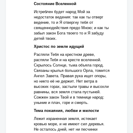
Состояние Вселенной
Истреблен будет народ Мой за
недостаток ведения: так как ты отверг
ведение, то и Я отвергну тебя от
священнодействия предо Мною; и как ты
забыл закон Бога твоего то и Я забуду
детей твоих.
Христос по земле идущий
Распяли Тебя на крестном древе,
распяли Тебя и на кресте вселенной.
Скрылось Солнце, тьма объяла город.
Связаны крылья большого Орла, томится
Ангел Завета. Правая рука ищет опоры,
но никто её не держит. Нет ветра в
высоких горах, застыли травы и высохли
равнины, вся земля стала пустыней.
Сожжен закон Твой и в темнице народ:
уныние и плач, горе и смерть.
Тема покаяния, любви и милости
Лежит израненная земля, истекает
кровью море, и не имеют сил деревья.
Не осталось дней, нет ни песчинки