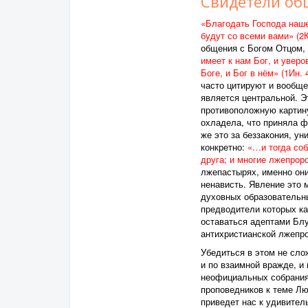
Свидетели об
«Благодать Господа наше
будут со всеми вами» (2К
общения с Богом Отцом, 
имеет к нам Бог, и увер
Боге, и Бог в нём» (1Ин. 4
часто цитируют и вообще
является центральной. Э
противоположную картину
охладела, что приняла ф
же это за беззакония, у
конкретно:
«…и тогда собл
друга; и многие лжепроро
лжепастырях, именно они
ненависть. Явление это 
духовных образовательны
предводители которых ка
оставаться адептами Бл
антихристианской лжепр
Убедиться в этом не сл
и по взаимной вражде, и
неофициальных собрания
проповедников к теме Лю
приведет нас к удивител