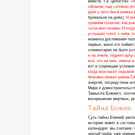
вместе, т.е. целостно:
«И
облаком; над головою его
руке у него была книжка
буквально на днях)
. И п
громким голосом, как рык
голосами своими. И когд
услышал голос с неба, г
момента достижения полн
первых, мало кто поймет;
элементарно не было усл
и на земле, поднял руку
все, что на нем, землю и
вот и созревшие условия
когда возгласит седьмой 
благовествовал рабам Св
энергия, посредством ко
Мира и домостроительств
Замысла Божиего, поэто
воскрешение мертвых, ро
Тайна Божия
Суть тайны Божией заклю
историю живет в состоян
календаря: мы считаем, 
чертой гроба, уже опред