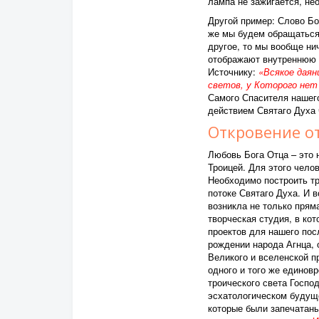
лампа не зажигается, не
Другой пример: Слово Бо
же мы будем обращаться 
другое, то мы вообще ни
отображают внутреннюю 
Источнику:
«Всякое даян
светов, у Которого нет 
Самого Спасителя нашего
действием Святаго Духа 
Откровение от
Любовь Бога Отца – это 
Троицей. Для этого челов
Необходимо построить тро
потоке Святаго Духа. И 
возникла не только прям
творческая студия, в ко
проектов для нашего пос
рождении народа Агнца, 
Великого и вселенской п
одного и того же единов
троического света Госпо
эсхатологическом будуще
которые были запечатаны