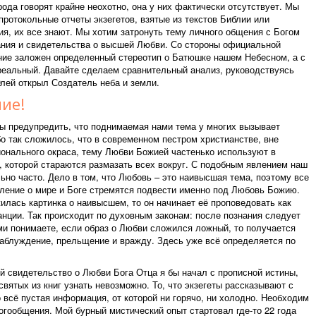
ода говорят крайне неохотно, она у них фактически отсутствует. Мы
протокольные отчеты экзегетов, взятые из текстов Библии или
ия, их все знают. Мы хотим затронуть тему личного общения с Богом
ания и свидетельства о высшей Любви. Со стороны официальной
ние заложен определенный стереотип о Батюшке нашем Небесном, а с
реальный. Давайте сделаем сравнительный анализ, руководствуясь
лей открыл Создатель неба и земли.
ие!
ы предупредить, что поднимаемая нами тема у многих вызывает
о так сложилось, что в современном пестром христианстве, вне
онального окраса, тему Любви Божией частенько используют в
, которой стараются размазать всех вокруг. С подобным явлением наш
ьно часто. Дело в том, что Любовь – это наивысшая тема, поэтому все
ление о мире и Боге стремятся подвести именно под Любовь Божию.
илась картинка о наивысшем, то он начинает её проповедовать как
анции. Так происходит по духовным законам: после познания следует
ми понимаете, если образ о Любви сложился ложный, то получается
аблуждение, прельщение и вражду. Здесь уже всё определяется по
й свидетельство о Любви Бога Отца я бы начал с прописной истины,
святых из книг узнать невозможно. То, что экзегеты рассказывают с
 всё пустая информация, от которой ни горячо, ни холодно. Необходим
гообщения. Мой бурный мистический опыт стартовал где-то 22 года