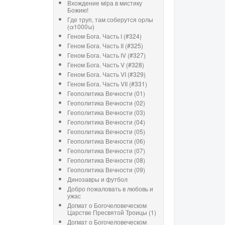
Вхождение мiра в мистику
Божию!
Где труп, там соберутся орлы
(α1000ω)
Геном Бога. Часть I (#324)
Геном Бога. Часть II (#325)
Геном Бога. Часть IV (#327)
Геном Бога. Часть V (#328)
Геном Бога. Часть VI (#329)
Геном Бога. Часть VII (#331)
Геополитика Вечности (01)
Геополитика Вечности (02)
Геополитика Вечности (03)
Геополитика Вечности (04)
Геополитика Вечности (05)
Геополитика Вечности (06)
Геополитика Вечности (07)
Геополитика Вечности (08)
Геополитика Вечности (09)
Динозавры и футбол
Добро пожаловать в любовь и
ужас
Догмат о Богочеловеческом
Царстве Пресвятой Троицы (1)
Догмат о Богочеловеческом