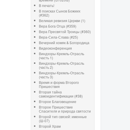
В печать!
В поисках Сынов Божиих
(#362)
Великая ревизия Церкви (1)
Вера Бога Отца (#359)
Вера Пресвятой Троицы (#360)
Вера-Сила-Слава (#25)
Вечерний хомяк & Богородица
Видеоконференция
Виндзоры-Кремль-Отрасль
(часть 1)
Виндзоры-Кремль-Отрасль
(часть 2)
Виндзоры-Кремль-Отрасль
(часть 3)
Время и форма Второго
Пришествия
Вторая тайна
самоидентификации (#38)
Второе Благовещение
Второе Пришествие
Спасителя и природа святости
Второй тип связей: именные
(Ш-07)
Второй Храм