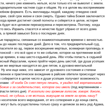
сти, ничего уже изменить нельзя, если только кто не вымолит с земли.
редварительном частном суде и общем. Ну и в целом мы воспринимаем
робном формате. Есть миллиарды людей, каждому отведено своё
ории, свой срок жизни и своя смерть. Однако тайна Божия заключается
 когда время достигнет своей полноты и соберется в целое, история
а будет вся целиком перезагружена и пересмотрена. Поэтому, когда
что весь Израиль спасется и нечестие будет убрано от всего дома
а, а прямой замысел Бога о последних днях.
е парадоксы, связанные со взаимоотношением времени с вечностью.
ы до наших последних дней. Дело в том, что предварительный суд,
пасителя во ад, первое воскрешение мертвых, всемирная проповедь и
онской – это всё одно и то же событие, которое на протяжении всей
нце времен, в наш шесто-седьмой день. Ибо чтобы попасть в седьмой
бесный Иерусалим, нужно пройти через день шестой, где душа усопших
ми же мертвые находятся во дне пятом, в духовно-ментальной
. Ну или еще ниже, это зависит от духовного состояния и степени
твенное и практическое вхождение в райские обители происходит через
я собирается в целое число и души усопших получают возможность
телами:
«И когда Он снял пятую печать, я увидел под жертвенником
 Божие и за свидетельство, которое они имели
(под жертвенником –
бласти пятого дня)
. И возопили они громким голосом, говоря: доколе,
ный, не судишь и не мстишь живущим на земле за кровь нашу?
 носителем всего мироздания, от его сотворения и до конца света,
 могут быть осуществлены только сразу и целиком за весь род Адама,