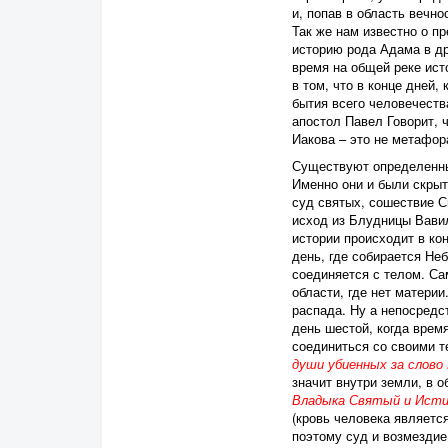
и, попав в область вечно
Так же нам известно о п
историю рода Адама в д
время на общей реке ист
в том, что в конце дней,
бытия всего человечеств
апостол Павел Говорит, 
Иакова – это не метафор
Существуют определенны
Именно они и были скрыт
суд святых, сошествие С
исход из Блудницы Вавил
истории происходит в ко
день, где собирается Не
соединяется с телом. Са
области, где нет материи
распада. Ну а непосредс
день шестой, когда врем
соединиться со своими 
души убиенных за слово
значит внутри земли, в о
Владыка Святый и Истин
(кровь человека является
поэтому суд и возмездие