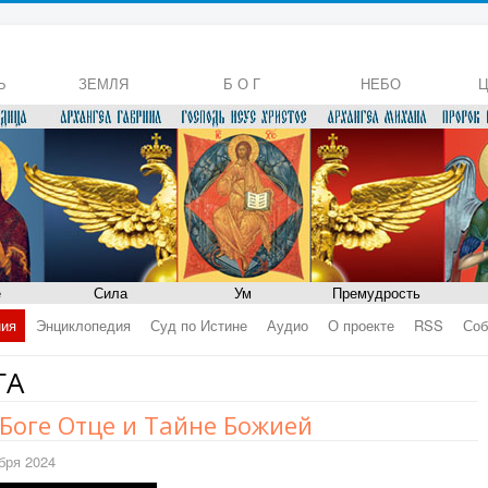
Ь
ЗЕМЛЯ
Б О Г
НЕБО
Ц
е
Сила
Ум
Премудрость
ния
Энциклопедия
Суд по Истине
Аудио
О проекте
RSS
Соб
ГА
Боге Отце и Тайне Божией
бря 2024