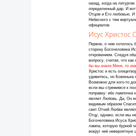
назад, когда на литурги
определенный дар. И вот
Отцом и Его любовью. И 
Небесного с тем виртуал
официалов.
Исус Христос 
Первое, о чем хотелось б
сторону Богочеловека Ис
откровением. Следуя общ
вопросу, считая, что как
бы вы знали Меня, то зн
Христос и есть олицетво
удивитесь, но Боженька 
Возможно для кого-то до
если мы стремимся к по
поправку: ибо лампочка 
являет Любовь. Да, Он ес
видимым образом Спасит
свет Отчей Любви являет
Отцу, однако, если мы не
Богочеловека Исуса Хрис
лампа, которую бурной ч
вокруг неё невероятную 