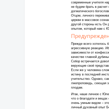
современные учителя нар
не будем брать в расчет 
догматического богослов
Отцом, личного пережив
церкви в массовое созна
другой стороны есть Он 
опытом, который нам с Ю
Предупрежден
Прежде всего хотелось б
агрессивную реакцию. Иб
зависимости от конфесси
качестве главной дубины
Собор встречается довол
верующие своё представ
Если же у человека слож
истину в последней инст
учительство. Однако, са
лжепроповедь, сеющая з
плодам.
Итак, наше личное с Юле
что о благодати и вещах 
очень умным видом – это
личный духовный опыт Бо