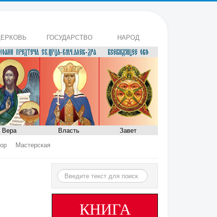
ЕРКОВЬ
ГОСУДАРСТВО
НАРОД
Вера
Власть
Завет
ор
Мастерская
Искать...
КНИГА