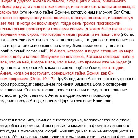
 видел я другого Ангела сильного, сходящего с неба, облеченного
 была радуга, и лице его как солнце, и ноги его как столпы огненные, в
 раскрытая
(это книга о тайне Божией, которую нам изложил Бог Отец
оставил он правую ногу свою на море, а левую на землю, и воскликнул
ает лев; и когда он воскликнул, тогда семь громов проговорили
а семь громов проговорили голосами своими, я хотел было писать; но
оворящий мне: скрой, что говорили семь громов, и не пиши сего
(ибо до
оты времени об этом нет смысла говорить, т.к. данное откровение: во-
 во-вторых, его совершенно не к чему было приложить, для этого
овий в самой вселенной).
И Ангел, которого я видел стоящим на море
 свою к небу и клялся Живущим во век веков, Который сотворил небо и
 все, что на ней, и море и все, что в нем, что времени уже не будет
(а
 для новых откровений, каких на земле ещё не было)
; но в те дни,
Ангел, когда он вострубит, совершится тайна Божия, как Он
оим пророкам» (Откр. 10:1-7).
Труба седьмого Ангела – это внутренняя
торой происходит завершение познания Замысла Бога о сотворении
е спасения. Соответственно, после познания следует воплощение
му после трубы седьмого Ангела в один момент происходит
ждение народа Агнца, явление Царя и крушение Вавилона.
чается в том, что, начиная с грехопадения, человечество всю свою
ии дробного времени. И мы привыкли мыслить в формате линейного
что судьба миллиардов людей, живших до нас и ныне находящихся за
елена. Ибо по разделению души от тела происходит духовная фиксация