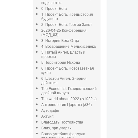
веди, лето»
0. Проект Бога
1. Проект Бога. Предыстория
будущего
2. Проект Бога. Третий Завет
2026-04-25 Конференция
(МСД_03)
3. История Бога Отца
4. Возвращение Мельхиседека
5. Пятый Ангел. Власть и
проекты
5. Территория Исхода
6. Проект Бога. Новозаветная
кухня
6. Шестой Ангел. Энергия
действия
The Economist. Рождественский
двойной выпуск
The world ahead 2022 (α1022ω)
Антропология Царства (#36)
Аутодафе
Ахтунг!
Благодать Постоянства
Близ, при дверях!
Богослужебная формула
времени (α1020ω)