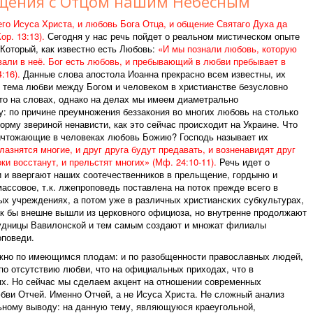
щения с Отцом нашим Небесным
го Исуса Христа, и любовь Бога Отца, и общение Святаго Духа да
ор. 13:13).
Сегодня у нас речь пойдет о реальном мистическом опыте
Который, как известно есть Любовь:
«И мы познали любовь, которую
овали в неё. Бог есть любовь, и пребывающий в любви пребывает в
:16).
Данные слова апостола Иоанна прекрасно всем известны, их
 тема любви между Богом и человеком в христианстве безусловно
то на словах, однако на делах мы имеем диаметрально
: по причине преумножения беззакония во многих любовь на столько
орму звериной ненависти, как это сейчас происходит на Украине. Что
ничтожающие в человеках любовь Божию? Господь называет их
азнятся многие, и друг друга будут предавать, и возненавидят друг
ки восстанут, и прельстят многих» (Мф. 24:10-11).
Речь идет о
 и ввергают наших соотечественников в прельщение, гордыню и
массовое, т.к. лжепроповедь поставлена на поток прежде всего в
х учреждениях, а потом уже в различных христианских субкультурах,
к бы внешне вышли из церковного официоза, но внутренне продолжают
удницы Вавилонской и тем самым создают и множат филиалы
оповеди.
ожно по имеющимся плодам: и по разобщенности православных людей,
 по отсутствию любви, что на официальных приходах, что в
х. Но сейчас мы сделаем акцент на отношении современных
бви Отчей. Именно Отчей, а не Исуса Христа. Не сложный анализ
ьному выводу: на данную тему, являющуюся краеугольной,