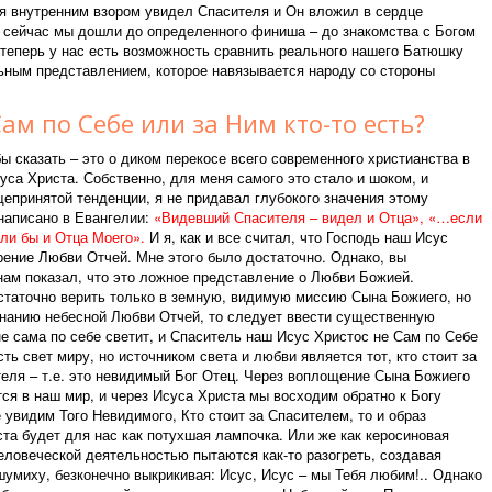
и я внутренним взором увидел Спасителя и Он вложил в сердце
 сейчас мы дошли до определенного финиша – до знакомства с Богом
теперь у нас есть возможность сравнить реального нашего Батюшку
ьным представлением, которое навязывается народу со стороны
Сам по Себе или за Ним кто-то есть?
ы сказать – это о диком перекосе всего современного христианства в
уса Христа. Собственно, для меня самого это стало и шоком, и
епринятой тенденции, я не придавал глубокого значения этому
 написано в Евангелии:
«Видевший Спасителя – видел и Отца», «…если
али бы и Отца Моего».
И я, как и все считал, что Господь наш Исус
рение Любви Отчей. Мне этого было достаточно. Однако, вы
нам показал, что это ложное представление о Любви Божией.
статочно верить только в земную, видимую миссию Сына Божиего, но
знанию небесной Любви Отчей, то следует ввести существенную
не сама по себе светит, и Спаситель наш Исус Христос не Сам по Себе
ть свет миру, но источником света и любви является тот, кто стоит за
еля – т.е. это невидимый Бог Отец. Через воплощение Сына Божиего
ся в наш мир, и через Исуса Христа мы восходим обратно к Богу
 увидим Того Невидимого, Кто стоит за Спасителем, то и образ
та будет для нас как потухшая лампочка. Или же как керосиновая
еловеческой деятельностью пытаются как-то разогреть, создавая
шумиху, безконечно выкрикивая: Исус, Исус – мы Тебя любим!.. Однако