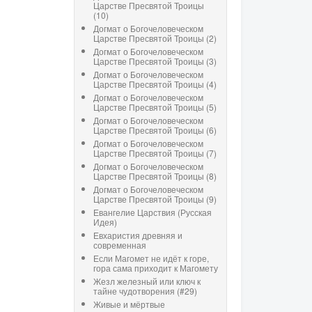
Царстве Пресвятой Троицы
(10)
Догмат о Богочеловеческом
Царстве Пресвятой Троицы (2)
Догмат о Богочеловеческом
Царстве Пресвятой Троицы (3)
Догмат о Богочеловеческом
Царстве Пресвятой Троицы (4)
Догмат о Богочеловеческом
Царстве Пресвятой Троицы (5)
Догмат о Богочеловеческом
Царстве Пресвятой Троицы (6)
Догмат о Богочеловеческом
Царстве Пресвятой Троицы (7)
Догмат о Богочеловеческом
Царстве Пресвятой Троицы (8)
Догмат о Богочеловеческом
Царстве Пресвятой Троицы (9)
Евангелие Царствия (Русская
Идея)
Евхаристия древняя и
современная
Если Магомет не идёт к горе,
гора сама приходит к Магомету
Жезл железный или ключ к
тайне чудотворения (#29)
Живые и мёртвые