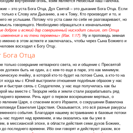
обходим внутренний огонь, коим является Небесный наш Папочка.
жие – это уста Бога Отца, Дух Святой – это дыхание Бога Отца. Если
только к Слову или Дыханию, а не к Тому, Кто производит и то, и
чего не услышим. Потому что уста сами по себе не разговаривают, но
мысль говорящего. Необходимо обращаться к изначальному
ие доброе и всякий дар совершенный нисходит свыше, от Отца
изменения и ни тени перемены» (Иак. 1:17).
Ну и проповедь земная
 именно в этом аспекте и заключалась, чтобы через Сына Божиего и
человек восходил к Богу Отцу.
 Бога Отца
не только созерцание нетварного света, но и общение с Пресвятой
ек должен быть не один, а с кем-то еще в паре, это как минимум.
ическую ячейку, в которой кто-то будет на потоке Сына, а кто-то на
вот когда мы с Юлей выстроили отношения подобным образом у нас
ая и быстрая связь с Создателем, у нас еще получилась как бы
торой мы вместе с Творцом неба и земли стали разрабатывать ряд
леднего времени. Речь идет о первом воскрешении мертвых, о
о явлении Царя, о спасении всего Израиля, о сокрушении Вавилона
роповеди Евангелия Царствия. Оказывается, это всё разные ракурсы
ременного события. Благодаря нашему встраиванию в базовые потоки
дь нас поднял над временем, и мы оказались как бы уже в
м, в мессианской эпохе, в области действия семи духов Божиих,
 до последнего времени. Ибо они говорят и действуют разом, все