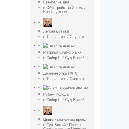
Евангелие дня
в
Обустройство Храма
/
Богослужение
Легкая музыка
в
Творчество
/
Слушать
Матрица Судного Дня
в
Собор III
/
Суд Божий
Деревня Утка (1976)
в
Творчество
/
Смотреть
Рубеж Исхода
в
Собор III
/
Суд Божий
Цивилизационный прое...
в
Суд Божий
/
Проект
Свято-русского Царства