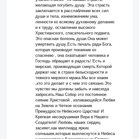
желающая погубить душу. Эта страсть
заключается в расслаблении всех сил
души и тела, изнеможением ума,
ленности ко всякому духовному деланию
и к труду, оставлении высокого
Христианского, спасательного подвига.
Это опасная болезнь души.Она может
умертвить душу.Есть печаль ради Бога,
которая производит покаяние ко
спасению , она охватывает человека и
Господь обращает в радость! Есть и
мирская, производящая смерть.Которой
держат нас в страхе безысходности и
тяжкого мерзкого мрака.Мы все знаем
,кто это делает и с чем это связано.Это
чувство мы должны забыть и навсегда
забросить.Наш Собор это постоянное
сияние Христовой , изливающейся Любви
на Землю и Четкое осознание
Премудрости Небесного Царства! И
Крепкая несокрушимая Вера в Нашего
Создателя! Любовь наших сердец
засияет,как миллиард ярких
солнышек,которые выплеснутся в Небеса
и соединятся с Божественным Светом