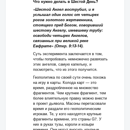
Что нужно делать в Шестой День?
«Шестой Ангел вострубил, и я
услышал один голос от четырех
рогов золотого жертвенника,
стоящего пред Богом, говоривший
шестому Ангелу, имевшему трубу:
освободи четырех Ангелов,
связанных при великой реке
Евфрате» (Откр. 9:13-14).
Суть эксперимента заключается в том,
чтобы попробовать немножечко развязать
этих ангелов, самую капельку, и
посмотреть, что из этого получится.
Геополитика по своей сути очень похожа
на игру в карты. Колода карт — это
время, раздробленное на множество
фрагментов. Чем крупнее фрагмент, тем
более влиятельную правку можно внести
в проект дьявола. Масоны перетасовали
время и раздали его геополитическим
игрокам. Те, у кого находятся крупные
фрагменты времени, это страны G7. У
них в руках тузы, короли и козыри
времени. Они могут вносить крупные