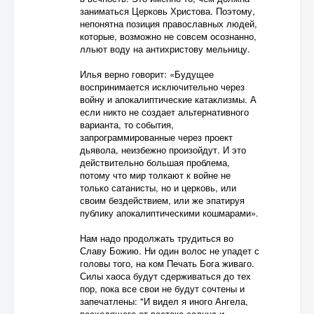
заниматься Церковь Христова. Поэтому,
непонятна позиция православных людей,
которые, возможно не совсем осознанно,
лльют воду на антихристову мельницу.
Илья верно говорит: «Будущее
воспринимается исключительно через
войну и апокалиптические катаклизмы. А
если никто не создает альтернативного
варианта, то события,
запрограммированные через проект
дьявола, неизбежно произойдут. И это
действительно большая проблема,
потому что мир толкают к войне не
только сатанисты, но и церковь, или
своим бездействием, или же эпатируя
публику апокалиптическими кошмарами».
Нам надо продолжать трудиться во
Славу Божию. Ни один волос не упадет с
головы того, на ком Печать Бога живаго.
Силы хаоса будут сдерживаться до тех
пор, пока все свои не будут сочтены и
запечатлены: "И видел я иного Ангела,
восходящего от востока солнца и