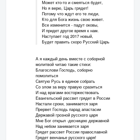
Может кто-то и смеяться будет,
Но я верю, Царь грядет!
Потому что ждут его те люди,
Кто для Бога жизнь свою живет.
Все изменится - падут оковы,
И придет другое время к нам.
Наступает год 2017 новый,
Будет править скоро Русский Царь
А я каждый день вместе с соборной
молитвой читаю такие стихи:
Благослови Господь, соборно
помолиться
Святую Русь в единое собрать
Со злом за веру правую сразиться
И над врагами восторжествовать
Евангельский рассвет грядет в России
Настали сроки, занимается заря
Прервет Господь парад апастасии
Державой грозной русского царя
Мне Бог открыл -десницею державной
Над небом занимается заря
Грядет рассвет России православной
Грядет венчанье русского царя!