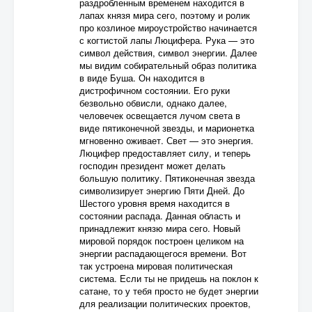
раздробленным временем находится в
лапах князя мира сего, поэтому и ролик
про козлиное мироустройство начинается
с когтистой лапы Люцифера. Рука — это
символ действия, символ энергии. Далее
мы видим собирательный образ политика
в виде Буша. Он находится в
дистрофичном состоянии. Его руки
безвольно обвисли, однако далее,
человечек освещается лучом света в
виде пятиконечной звезды, и марионетка
мгновенно оживает. Свет — это энергия.
Люцифер предоставляет силу, и теперь
господин президент может делать
большую политику. Пятиконечная звезда
символизирует энергию Пяти Дней. До
Шестого уровня время находится в
состоянии распада. Данная область и
принадлежит князю мира сего. Новый
мировой порядок построен целиком на
энергии распадающегося времени. Вот
так устроена мировая политическая
система. Если ты не придешь на поклон к
сатане, то у тебя просто не будет энергии
для реализации политических проектов,