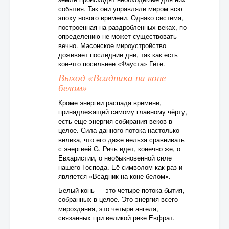
события. Так они управляли миром всю
эпоху нового времени. Однако система,
построенная на раздробленных веках, по
определению не может существовать
вечно. Масонское мироустройство
доживает последние дни, так как есть
кое-что посильнее «Фауста» Гёте.
Выход «Всадника на коне
белом»
Кроме энергии распада времени,
принадлежащей самому главному чёрту,
есть еще энергия собирания веков в
целое. Сила данного потока настолько
велика, что его даже нельзя сравнивать
с энергией G. Речь идет, конечно же, о
Евхаристии, о необыкновенной силе
нашего Господа. Её символом как раз и
является «Всадник на коне белом».
Белый конь — это четыре потока бытия,
собранных в целое. Это энергия всего
мироздания, это четыре ангела,
связанных при великой реке Евфрат.