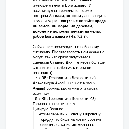
имеющего печать Бога живаго. И
воскликнул он громким голосом к
четырем Ангелам, которым дано вредить
земле и морю, говоря:
не делайте вреда
ни земле, ни морю, ни деревам,
доколе не положим печати на челах
рабов Бога нашего
(Ин. 7:2-3).
Сейчас все происходит по небесному
сценарию. Препятствовать нам особо не
могут, так как сразу запускается
сценарий Судного Дня. Не несет больше
сатанистов «любовь», как они его
называют))
+7
#
RE: Геополитика Вечности (03)
—
Александра Аксой
30.10.2016 19:02
Аминь! Зоряна, как нужны эти слова
всем нам!
+5
#
RE: Геополитика Вечности (03)
—
Галина
01.11.2016 01:15
Цитирую Зоряна:
Чтобы перейти к Новому Мировому
Порядку, то бишь на новый уровень
развития, сатанистам жизненно