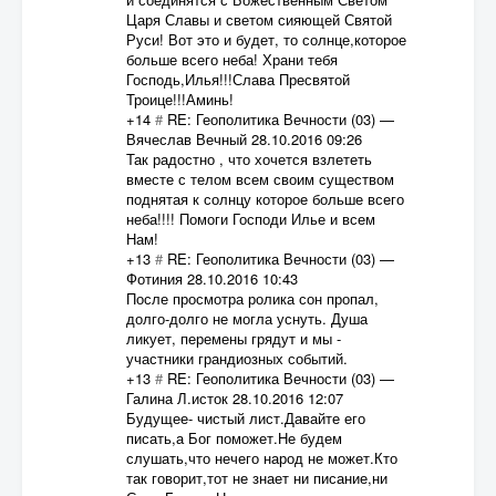
Царя Славы и светом сияющей Святой
Руси! Вот это и будет, то солнце,которое
больше всего неба! Храни тебя
Господь,Илья!!!Слава Пресвятой
Троице!!!Аминь!
+14
#
RE: Геополитика Вечности (03)
—
Вячеслав Вечный
28.10.2016 09:26
Так радостно , что хочется взлететь
вместе с телом всем своим существом
поднятая к солнцу которое больше всего
неба!!!! Помоги Господи Илье и всем
Нам!
+13
#
RE: Геополитика Вечности (03)
—
Фотиния
28.10.2016 10:43
После просмотра ролика сон пропал,
долго-долго не могла уснуть. Душа
ликует, перемены грядут и мы -
участники грандиозных событий.
+13
#
RE: Геополитика Вечности (03)
—
Галина Л.исток
28.10.2016 12:07
Будущее- чистый лист.Давайте его
писать,а Бог поможет.Не будем
слушать,что нечего народ не может.Кто
так говорит,тот не знает ни писание,ни