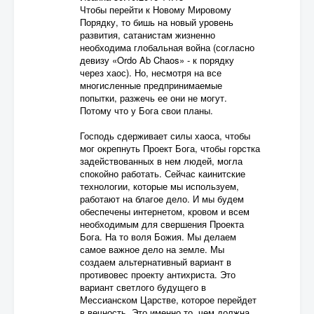
Чтобы перейти к Новому Мировому
Порядку, то бишь на новый уровень
развития, сатанистам жизненно
необходима глобальная война (согласно
девизу «Ordo Ab Chaos» - к порядку
через хаос). Но, несмотря на все
многисленные предпринимаемые
попытки, разжечь ее они не могут.
Потому что у Бога свои планы.
Господь сдерживает силы хаоса, чтобы
мог окрепнуть Проект Бога, чтобы горстка
задействованных в нем людей, могла
спокойно работать. Сейчас каинитские
технологии, которые мы используем,
работают на благое дело. И мы будем
обеспечены интернетом, кровом и всем
необходимым для свершения Проекта
Бога. На то воля Божия. Мы делаем
самое важное дело на земле. Мы
создаем альтернативный вариант в
противовес проекту антихриста. Это
вариант светлого будущего в
Мессианском Царстве, которое перейдет
в вечность. Это именно то, чем должна