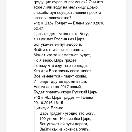
грядущих суровых временах? Они что
тоже лили воду на мельницу Драко,
способствуя осуществлению проекта
врага человечества?
+12
#
Царь Грядет
—
Елена
29.10.2016
02:47
Царь грядет - угодно это Богу,
100 уж лет Россия без Царя,
Бог укажет ей пути-дороги,
Выйти как из кризиса опять.
Может кто-то и смеяться будет,
Но я верю, Царь грядет!
Потому что ждут его те люди,
Кто для Бога жизнь свою живет.
Все изменится - падут оковы,
И придет другое время к нам.
Наступает год 2017 новый,
Будет править скоро Русский Царь
+12
#
RE: Царь Грядет
—
Галина
29.10.2016 16:15
Цитирую Елена:
Царь грядет - угодно это Богу,
100 уж лет Россия без Царя,
Бог укажет ей пути-дороги,
Выйти как из кризиса опять.