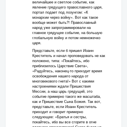
величайшее и светлое событие, как
явление грядущего православного царя,
портал подает под лозунгом: «К
монархии через войну». Вот как такое
вообще может быть?! Православный
народ уже запрограммировали на
главное грядущее событие, на большую
глобальную войну и потом немножечко
царя.
Представьте, если б пришел Иоанн
Креститель и начал проповедовать не как
положено, типа: «Покайтесь, ибо
приблизилось Царствие Света»,
«Радуйтесь, наконец-то приходит время
освобождения нашего народа от
многовекового гнета!» Вот с какими
настроениями ждали Пришествия
Мессии, а наш царь грядущий, это
событие примерно такого же масштаба,
как и Пришествие Сына Божия. Так вот,
представьте, если Иоанн Креститель
приходит и говорит примерно
следующее: «Братья и сестры,
покайтесь, ибо вы все сгорите в огне
ядерного апокалипсиса! Скоро будет на