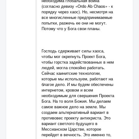
необходима глобальная война
(согласно девизу «Ordo Ab Chaos» - к
порядку через хаос). Но, несмотря на
все многисленные предпринимаемые
попытки, разжечь ее они не могут.
Потому что у Бога свои планы.
Господь сдерживает силы хаоса,
чтобы мог окрепнуть Проект Бога,
чтобы горстка задействованных в нем
людей, могла спокойно работать.
Сейчас каинитские технологии,
которые мы используем, работают на
благое дело. И мы будем обеспечены
интернетом, кровом и всем
необходимым для свершения Проекта
Бога. На то воля Божия. Мы делаем
самое важное дело на земле. Мы
создаем альтернативный вариант в
противовес проекту антихриста. Это
вариант светлого будущего в
Мессианском Царстве, которое
перейдет в вечность. Это именно то,