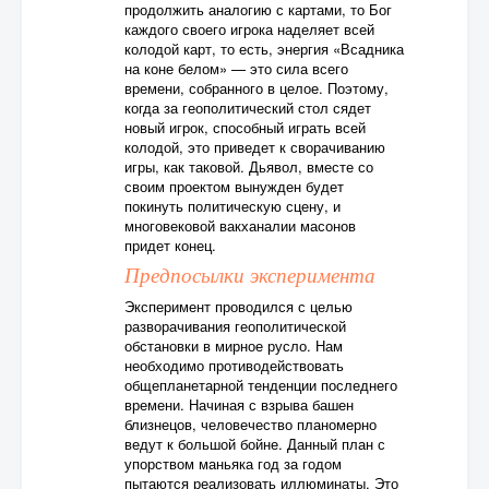
продолжить аналогию с картами, то Бог
каждого своего игрока наделяет всей
колодой карт, то есть, энергия «Всадника
на коне белом» — это сила всего
времени, собранного в целое. Поэтому,
когда за геополитический стол сядет
новый игрок, способный играть всей
колодой, это приведет к сворачиванию
игры, как таковой. Дьявол, вместе со
своим проектом вынужден будет
покинуть политическую сцену, и
многовековой вакханалии масонов
придет конец.
Предпосылки эксперимента
Эксперимент проводился с целью
разворачивания геополитической
обстановки в мирное русло. Нам
необходимо противодействовать
общепланетарной тенденции последнего
времени. Начиная с взрыва башен
близнецов, человечество планомерно
ведут к большой бойне. Данный план с
упорством маньяка год за годом
пытаются реализовать иллюминаты. Это