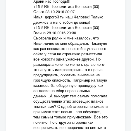
Храни нас Господь!!!
+15
#
RE: Геополитика Вечности (03)
—
Ольга
28.10.2016 20:07
Илья, дорогой ты наш Человек! Только
держись и мы с тобой до конца!
+13
#
RE: Геополитика Вечности (03)
—
Галина
28.10.2016 20:30
Смотрела ролик и мне казалось, что
Илья лично ко мне обращался. Накануне
как раз несколько новостей с указанного
сайта у себя на страничке разместила....
все новости одна ужаснее другой. Но
размещала конечно же не с целью кого-
то напугать или расстроить, а с целью
предупредить, обратить внимание на
грозящую опасность. Например на такую
казалось бы обыденную процедуру как
согласие на сбор персональных
данных...А выходит тем самым помогала
осуществлению этих зловещих планов
темных сил? С одной стороны понимаю и
принимаю этот посыл - зло обсуждая,
тем самым только приумножаем. Все это
понятно. Но с другой стороны как
воспринимать все пророчества святых о