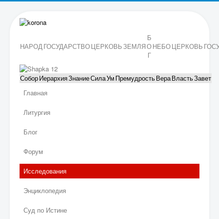
Б
НАРОД
ГОСУДАРСТВО
ЦЕРКОВЬ
ЗЕМЛЯ
О
НЕБО
ЦЕРКОВЬ
ГОС
Г
Собор
Иерархия
Знание
Сила
Ум
Премудрость
Вера
Власть
Завет
Главная
Литургия
Блог
Форум
Исследования
Энциклопедия
Суд по Истине