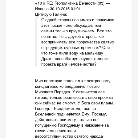
+10
#
RE: Геополитика Вечности (03)
—
Иоанна
30.10.2016 01:01
Цитирую Галина:
С одной стороны понимаю и принимаю
этот посыл - зло обсуждая, тем
самым только приумножаем. Все это
понятно. Но с другой стороны как
воспринимать все пророчества святых
о грядущих суровых временах? Они
что тоже лили воду на мельницу
Драко, способствуя осуществлению
проекта врага человечества?
Мир вплотную подошел к электронному
концлагерю, ко внедрению Нового
Мирового Порядка. У сатанистов все
готово, только реализовать свои проекты
они сейчас не смогут. У Бога свои планы.
Господь - Вседержитель, все во
Вселенной подчиняется Ему. Посему,
действовать они могут только по
попущению Господнему в наказание за
грехи человечества и
вероотступничество святого народа