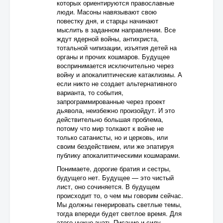
которых ориентируются православные
люди. Масоны навязывают свою
повестку дня, и старцы начинают
мыслить в заданном направлении. Все
ждут ядерной войны, антихриста,
тотальной чипизации, изъятия детей на
органы и прочих кошмаров. Будущее
воспринимается исключительно через
войну и апокалиптические катаклизмы. А
если никто не создает альтернативного
варианта, то события,
запрограммированные через проект
дьявола, неизбежно произойдут. И это
действительно большая проблема,
потому что мир толкают к войне не
только сатанисты, но и церковь, или
своим бездействием, или же эпатируя
публику апокалиптическими кошмарами.
Понимаете, дорогие братия и сестры,
будущего нет. Будущее — это чистый
лист, оно сочиняется. В будущем
происходит то, о чем мы говорим сейчас.
Мы должны генерировать светлые темы,
тогда впереди будет светлое время. Для
этого нужно знать Писание и силу