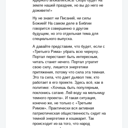
земле нашей праздник, но вы до него не
доживете!»
Ну не знают ни Писаний, ни силы
Божией! На самом деле в Библии
говорится совершенно о другом
будущем, но это отдельная тема для
специального выпуска.
А давайте представим, что будет, если с
«Третьего Рима» убрать всю чернуху.
Портал перестанет быть интересным,
читать станет нечего. Портал утратит
свою силу, лишится энергетики
притяжения, потому что сила эта темная.
Это та сила, что дает дьявол тем, кто
работает в его проекте. Здесь всё, как в
политике: «Хочешь быть популярным,
поклонись сатане. Лей воду на мельницу
темного проекта». И такая ситуация,
конечно же, не только с «Третьим
Римом». Практически вся активная
патриотическая общественность сидит на
темной энергетике и кошмарит. Так
происходит из-за того, что народ