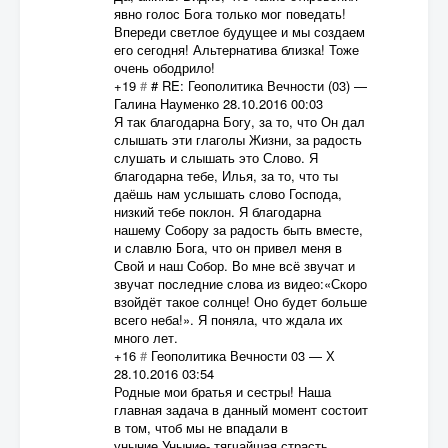
явно голос Бога только мог поведать!
Впереди светлое будущее и мы создаем
его сегодня! Альтернатива близка! Тоже
очень ободрило!
+19
#
# RE: Геополитика Вечности (03)
—
Галина Науменко
28.10.2016 00:03
Я так благодарна Богу, за то, что Он дал
слышать эти глаголы Жизни, за радость
слушать и слышать это Слово. Я
благодарна тебе, Илья, за то, что ты
даёшь нам услышать слово Господа,
низкий тебе поклон. Я благодарна
нашему Собору за радость быть вместе,
и славлю Бога, что он привел меня в
Свой и наш Собор. Во мне всё звучат и
звучат последние слова из видео:«Скоро
взойдёт такое солнце! Оно будет больше
всего неба!». Я поняла, что ждала их
много лет.
+16
#
Геополитика Вечности 03
—
Х
28.10.2016 03:54
Родные мои братья и сестры! Наша
главная задача в данный момент состоит
в том, чтоб мы не впадали в
уныние.Уныние- тягчайшая страсть,