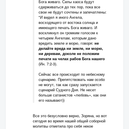
Бога живаго. Силы хаоса будут
сдерживаться до тех пор, пока все
свои не будут сочтены и запечатлены:
"И видел я иного Ангела,
восходящего от востока солнца и
имеющего печать Бога живаго. И
воскликнул он громким голосом к
четырем Ангелам, которым дано
вредить земле и морю, говоря:
не
делайте вреда ни земле, ни морю,
ни деревам, доколе не положим
печати на челах рабов Бога нашего
(Ин. 7:2-3).
Сейчас все происходит по небесному
сценарию. Препятствовать нам особо
не могут, так как сразу запускается
сценарий Судного Дня. Не несет
больше сатанистов «любовь», как они
его называют))
Все это безусловно верно, Зоряна, но вот
сегодня во время нашей общей соборной
молитвы отметила про себя некое