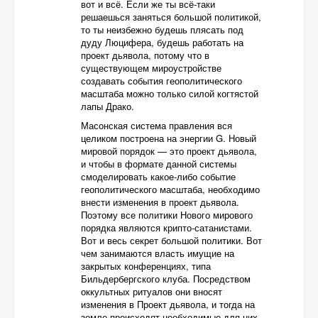
вот и всё. Если же ты всё-таки
решаешься заняться большой политикой,
то ты неизбежно будешь плясать под
дуду Люцифера, будешь работать на
проект дьявола, потому что в
существующем мироустройстве
создавать события геополитического
масштаба можно только силой когтястой
лапы Драко.
Масонская система правления вся
целиком построена на энергии G. Новый
мировой порядок — это проект дьявола,
и чтобы в формате данной системы
смоделировать какое-либо событие
геополитического масштаба, необходимо
внести изменения в проект дьявола.
Поэтому все политики Нового мирового
порядка являются крипто-сатанистами.
Вот и весь секрет большой политики. Вот
чем занимаются власть имущие на
закрытых конференциях, типа
Бильдербергского клуба. Посредством
оккультных ритуалов они вносят
изменения в Проект дьявола, и тогда на
земле происходят необходимые для них