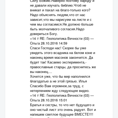
Силу Божию.Наверно поэтому народу и
не давали изучать библию.Чтоб не
вникал и пахал на благо-только кого?
Надо объяснять людям,что от нас
зависит,что мы нарисуем на листе и с
чем мы согласимся.Не должно больше
быть молчаливого согласия.Надо
довериться Богу.
+14
#
RE: Геополитика Вечности (03)
—
Ольга
28.10.2016 14:59
Спаси Господи нас! Скорее бы уже
увидеть этого всадника на белом коне и
наконец время масонов закончится. Да
будет так! Касаемо эксперимента,-
православные старцы, да проснитесь же
вы наконец....
Хочется уже, что бы мир наполнился
благодатью а не этой грязью. Илья
Спасибо Вам огромное,за труд, с
нетерпением жду следующее видео.
+14
#
RE: Геополитика Вечности (03)
—
Ольга
28.10.2016 15:01
Братья и сестры, то что нет будущего и
оно чистый лист это очень радует. Вот и
напишем светлое будущее ВМЕСТЕ!!!!