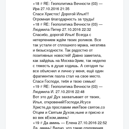
+18
#
RE: Геополитика Вечности (03)
—
Ира
27.10.2016 21:35
Спаси Христос! Дорогой Илья!!!
Огромная благодарность за труды!
+18
#
RE: Геополитика Вечности (03)
—
Людмила Питер
27.10.2016 22:32
Спасибо, дорогой Илья! Всегда с
нетерпением ждём твоих роликов. Все
так устали от сплошного мрака, негатива
и безысходности. Так радостно от
позитивных новостей! Давно заметила,
как зайдёшь на Москва-3рим, так неделю
с тяжесть в душе ходишь. А сегодня ты
все объяснил и лично у меня, ещё один
фрагментик пазла стал на свое место.
Спаси Господи, тебя и твою семью!
+19
#
RE: Геополитика Вечности (03)
—
Людмила И.
27.10.2016 22:48
Вот это да! Дух захватывает от твоих,
Илья, откровений!Господи,Исусе
Христе,да прославим имяТвое святое,со
Отцем и Святым Духом,ныне и присно и
во век вЕком,аминь!
+19
#
Да аминь
—
Елена
27.10.2016 22:52
Да, аминь! Видно, что такие откровения