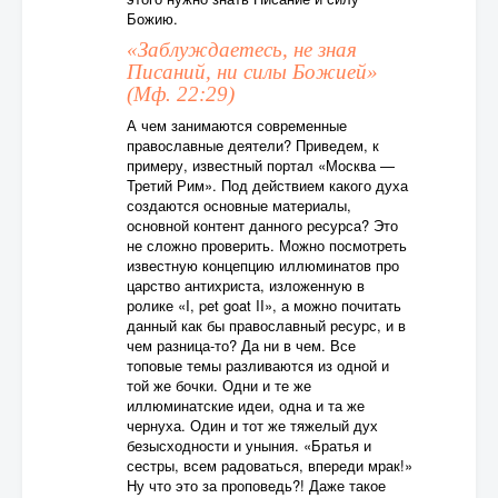
Божию.
«Заблуждаетесь, не зная
Писаний, ни силы Божией»
(Мф. 22:29)
А чем занимаются современные
православные деятели? Приведем, к
примеру, известный портал «Москва —
Третий Рим». Под действием какого духа
создаются основные материалы,
основной контент данного ресурса? Это
не сложно проверить. Можно посмотреть
известную концепцию иллюминатов про
царство антихриста, изложенную в
ролике «I, pet goat II», а можно почитать
данный как бы православный ресурс, и в
чем разница-то? Да ни в чем. Все
топовые темы разливаются из одной и
той же бочки. Одни и те же
иллюминатские идеи, одна и та же
чернуха. Один и тот же тяжелый дух
безысходности и уныния. «Братья и
сестры, всем радоваться, впереди мрак!»
Ну что это за проповедь?! Даже такое