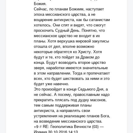
Божия.
Сейчас, по планам Божиим, наступает
эпоха мессианского царства, а не
воцарение антихриста, как бы сатанистам
хотелось. Они спят и видят, что смогут
проскочить Судный День. Понятно, что
мессианское царство не входит в их
планы. Хотя верхушка мировой закулисы
отошла от дел, вполне возможно
некоторые обратятся ко Христу. Хотя
будут и те, кто пойдет за Драком до
конца. Будут возводить второе царство
зверя, наработки имеются значительные
в этом направлении. Тогда и пропечатают
всех, кто будет шествовать за ними и это
будет уже навечно.
Это произойдет в конце Седьмого Дня, а
не сейчас. А посему, православным надо
прекратить плясать под дудку масонов,
тем самым поддерживая планы
антихриста, а направлять свои
устремления на реализацию планов Бога,
на возведение мессианского царства.
+9
#
RE: Геополитика Вечности (03)
—
Иоанна
30.10.2016 14:13