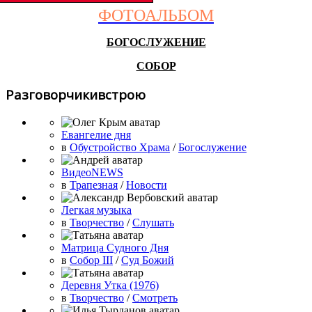
ФОТОАЛЬБОМ
БОГОСЛУЖЕНИЕ
СОБОР
Разговорчикивстрою
Евангелие дня
в
Обустройство Храма
/
Богослужение
ВидеоNEWS
в
Трапезная
/
Новости
Легкая музыка
в
Творчество
/
Слушать
Матрица Судного Дня
в
Собор III
/
Суд Божий
Деревня Утка (1976)
в
Творчество
/
Смотреть