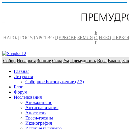
Б
НАРОД
ГОСУДАРСТВО
ЦЕРКОВЬ
ЗЕМЛЯ
О
НЕБО
ЦЕРКО
Г
Собор
Иерархия
Знание
Сила
Ум
Премудрость
Вера
Власть
Зав
Главная
Литургия
Соборное Богослужение (2.2)
Блог
Форум
Исследования
Апокалипсис
Антигравитация
Апостасия
Ереси-трояны
Иконография
История будущего