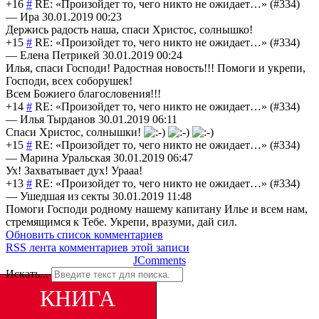
+16
#
RE: «Произойдет то, чего никто не ожидает…» (#334)
—
Ира
30.01.2019 00:23
Держись радость наша, спаси Христос, солнышко!
+15
#
RE: «Произойдет то, чего никто не ожидает…» (#334)
—
Елена Петрикей
30.01.2019 00:24
Илья, спаси Господи! Радостная новость!!! Помоги и укрепи,
Господи, всех соборушек!
Всем Божиего благословения!!!
+14
#
RE: «Произойдет то, чего никто не ожидает…» (#334)
—
Илья Тырданов
30.01.2019 06:11
Спаси Христос, солнышки!
+15
#
RE: «Произойдет то, чего никто не ожидает…» (#334)
—
Марина Уральская
30.01.2019 06:47
Ух! Захватывает дух! Урааа!
+13
#
RE: «Произойдет то, чего никто не ожидает…» (#334)
—
Ушедшая из секты
30.01.2019 11:48
Помоги Господи родному нашему капитану Илье и всем нам,
стремящимся к Тебе. Укрепи, вразуми, дай сил.
Обновить список комментариев
RSS лента комментариев этой записи
JComments
Искать...
КНИГА