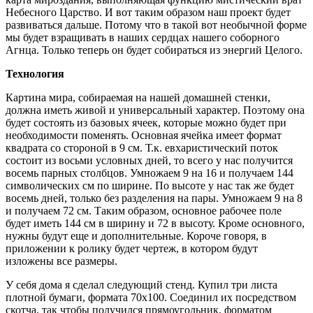
Небесного Царство. И вот таким образом наш проект будет
развиваться дальше. Потому что в такой вот необычной форме
мы будет взращивать в наших сердцах нашего соборного
Агнца. Только теперь он будет собираться из энергий Целого.
Технология
Картина мира, собираемая на нашей домашней стенки,
должна иметь живой и универсальный характер. Поэтому она
будет состоять из базовых ячеек, которые можно будет при
необходимости поменять. Основная ячейка имеет формат
квадрата со стороной в 9 см. Т.к. евхаристический поток
состоит из восьми условных дней, то всего у нас получится
восемь парных столбцов. Умножаем 9 на 16 и получаем 144
символических см по ширине. По высоте у нас так же будет
восемь дней, только без разделения на пары. Умножаем 9 на 8
и получаем 72 см. Таким образом, основное рабочее поле
будет иметь 144 см в ширину и 72 в высоту. Кроме основного,
нужны будут еще и дополнительные. Короче говоря, в
приложении к ролику будет чертеж, в котором будут
изложены все размеры.
У себя дома я сделал следующий стенд. Купил три листа
плотной бумаги, формата 70х100. Соединил их посредством
скотча, так чтобы получился прямоугольник, форматом