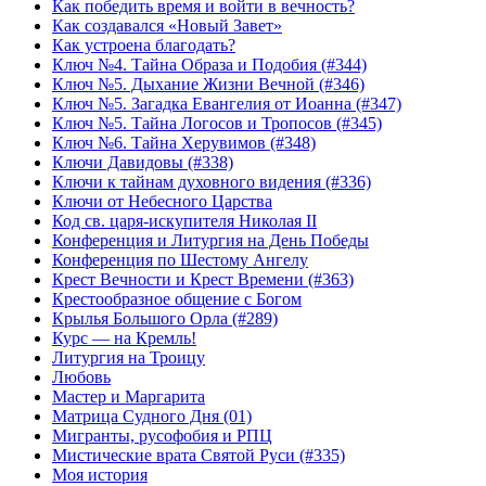
Как победить время и войти в вечность?
Как создавался «Новый Завет»
Как устроена благодать?
Ключ №4. Тайна Образа и Подобия (#344)
Ключ №5. Дыхание Жизни Вечной (#346)
Ключ №5. Загадка Евангелия от Иоанна (#347)
Ключ №5. Тайна Логосов и Тропосов (#345)
Ключ №6. Тайна Херувимов (#348)
Ключи Давидовы (#338)
Ключи к тайнам духовного видения (#336)
Ключи от Небесного Царства
Код св. царя-искупителя Николая II
Конференция и Литургия на День Победы
Конференция по Шестому Ангелу
Крест Вечности и Крест Времени (#363)
Крестообразное общение с Богом
Крылья Большого Орла (#289)
Курс — на Кремль!
Литургия на Троицу
Любовь
Мастер и Маргарита
Матрица Судного Дня (01)
Мигранты, русофобия и РПЦ
Мистические врата Святой Руси (#335)
Моя история