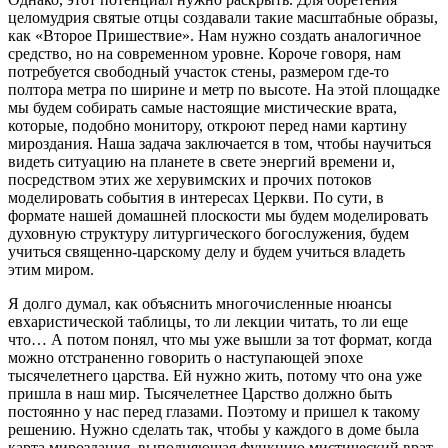
целомудрия святые отцы создавали такие масштабные образы,
как «Второе Пришествие». Нам нужно создать аналогичное
средство, но на современном уровне. Короче говоря, нам
потребуется свободный участок стены, размером где-то
полтора метра по ширине и метр по высоте. На этой площадке
мы будем собирать самые настоящие мистические врата,
которые, подобно монитору, откроют перед нами картину
мироздания. Наша задача заключается в том, чтобы научиться
видеть ситуацию на планете в свете энергий времени и,
посредством этих же херувимских и прочих потоков
моделировать события в интересах Церкви. По сути, в
формате нашей домашней плоскости мы будем моделировать
духовную структуру литургического богослужения, будем
учиться священно-царскому делу и будем учиться владеть
этим миром.
Я долго думал, как объяснить многочисленные нюансы
евхаристической таблицы, то ли лекции читать, то ли еще
что… А потом понял, что мы уже вышли за тот формат, когда
можно отстраненно говорить о наступающей эпохе
тысячелетнего царства. Ей нужно жить, потому что она уже
пришла в наш мир. Тысячелетнее Царство должно быть
постоянно у нас перед глазами. Поэтому и пришел к такому
решению. Нужно сделать так, чтобы у каждого в доме была
карта мироздания, выполняющая функцию мистический врат