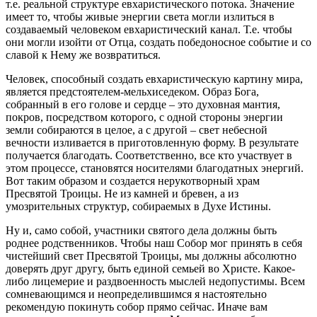
т.е. реальной структуре евхаристического потока. Значение
имеет то, чтобы живые энергии света могли излиться в
создаваемый человеком евхаристический канал. Т.е. чтобы
они могли изойти от Отца, создать победоносное событие и со
славой к Нему же возвратиться.
Человек, способный создать евхаристическую картину мира,
является предстоятелем-мельхиседеком. Образ Бога,
собранный в его голове и сердце – это духовная мантия,
покров, посредством которого, с одной стороны энергии
земли собираются в целое, а с другой – свет небесной
вечности изливается в приготовленную форму. В результате
получается благодать. Соответственно, все кто участвует в
этом процессе, становятся носителями благодатных энергий.
Вот таким образом и создается нерукотворный храм
Пресвятой Троицы. Не из камней и бревен, а из
умозрительных структур, собираемых в Духе Истины.
Ну и, само собой, участники святого дела должны быть
роднее родственников. Чтобы наш Собор мог принять в себя
чистейший свет Пресвятой Троицы, мы должны абсолютно
доверять друг другу, быть единой семьей во Христе. Какое-
либо лицемерие и раздвоенность мыслей недопустимы. Всем
сомневающимся и неопределившимся я настоятельно
рекомендую покинуть собор прямо сейчас. Иначе вам