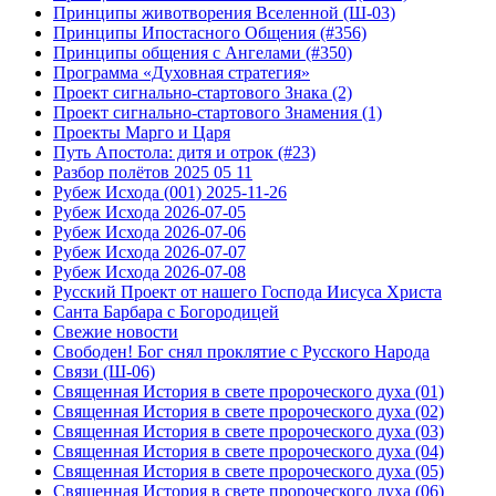
Принципы животворения Вселенной (Ш-03)
Принципы Ипостасного Общения (#356)
Принципы общения с Ангелами (#350)
Программа «Духовная стратегия»
Проект сигнально-стартового Знака (2)
Проект сигнально-стартового Знамения (1)
Проекты Марго и Царя
Путь Апостола: дитя и отрок (#23)
Разбор полётов 2025 05 11
Рубеж Исхода (001) 2025-11-26
Рубеж Исхода 2026-07-05
Рубеж Исхода 2026-07-06
Рубеж Исхода 2026-07-07
Рубеж Исхода 2026-07-08
Русский Проект от нашего Господа Иисуса Христа
Санта Барбара с Богородицей
Свежие новости
Свободен! Бог снял проклятие с Русского Народа
Связи (Ш-06)
Священная История в свете пророческого духа (01)
Священная История в свете пророческого духа (02)
Священная История в свете пророческого духа (03)
Священная История в свете пророческого духа (04)
Священная История в свете пророческого духа (05)
Священная История в свете пророческого духа (06)