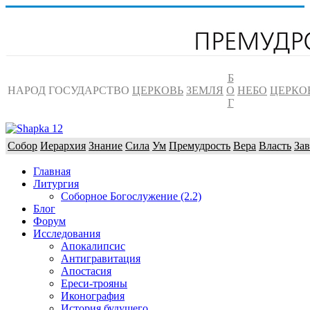
Б
НАРОД
ГОСУДАРСТВО
ЦЕРКОВЬ
ЗЕМЛЯ
О
НЕБО
ЦЕРКО
Г
Собор
Иерархия
Знание
Сила
Ум
Премудрость
Вера
Власть
Зав
Главная
Литургия
Соборное Богослужение (2.2)
Блог
Форум
Исследования
Апокалипсис
Антигравитация
Апостасия
Ереси-трояны
Иконография
История будущего