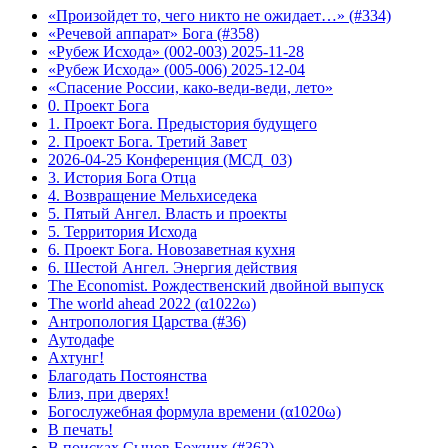
«Произойдет то, чего никто не ожидает…» (#334)
«Речевой аппарат» Бога (#358)
«Рубеж Исхода» (002-003) 2025-11-28
«Рубеж Исхода» (005-006) 2025-12-04
«Спасение России, како-веди-веди, лето»
0. Проект Бога
1. Проект Бога. Предыстория будущего
2. Проект Бога. Третий Завет
2026-04-25 Конференция (МСД_03)
3. История Бога Отца
4. Возвращение Мельхиседека
5. Пятый Ангел. Власть и проекты
5. Территория Исхода
6. Проект Бога. Новозаветная кухня
6. Шестой Ангел. Энергия действия
The Economist. Рождественский двойной выпуск
The world ahead 2022 (α1022ω)
Антропология Царства (#36)
Аутодафе
Ахтунг!
Благодать Постоянства
Близ, при дверях!
Богослужебная формула времени (α1020ω)
В печать!
В поисках Сынов Божиих (#362)