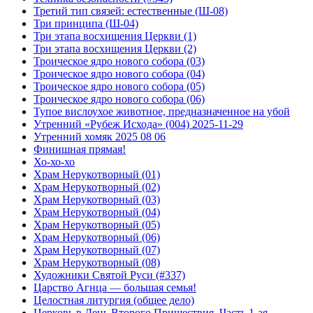
Третий тип связей: естественные (Ш-08)
Три принципа (Ш-04)
Три этапа восхищения Церкви (1)
Три этапа восхищения Церкви (2)
Троическое ядро нового собора (03)
Троическое ядро нового собора (04)
Троическое ядро нового собора (05)
Троическое ядро нового собора (06)
Тупое вислоухое животное, предназначенное на убой
Утренний «Рубеж Исхода» (004) 2025-11-29
Утренний хомяк 2025 08 06
Финишная прямая!
Хо-хо-хо
Храм Нерукотворный (01)
Храм Нерукотворный (02)
Храм Нерукотворный (03)
Храм Нерукотворный (04)
Храм Нерукотворный (05)
Храм Нерукотворный (06)
Храм Нерукотворный (07)
Храм Нерукотворный (08)
Художники Святой Руси (#337)
Царство Агнца — большая семья!
Целостная литургия (общее дело)
Церковь в День Второго Пришествия. Часть 1-ая.