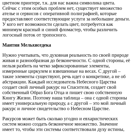
цветном принтере, т.к. для нас важна символика цвета.
Сейчас с этим особых проблем нет, существует множество
ателье и сервисов с оперативной полиграфией, которые
предоставляют соответствующие услуги за небольшие деньги.
У кого нет возможности сделать цвет, потребуется как
минимум красный и синий фломастер, чтобы различить
логосный поток от тропосного.
Мантия Мельхиседека
Нужно учитывать, что духовная реальность по своей природе
живая и разнообразная до безконечности. С одной стороны, её
нельзя разбить на четко зафиксированные элементы,
измеренные циркулем и взвешенные на весах. С другой –
такие элементы существуют, речь идет о конкретике, а не об
абстракции. Каждый исследователь Небесного Царства
создает свой личный ракурс на Спасителя, создает свой
собственный Образ Бога Отца и пишет свою собственную
Книгу Жизни. Поэтому наша таблица – она с одной стороны
имеет универсальную природу, а с другой – это мой личный
ракурс и личное свидетельство о Небесном Царстве.
Ракурсов может быть сколько угодно и евхаристических
систем можно создать безконечное множество. Значение
имеет то, чтобы эти системы соответствовали духу истины,