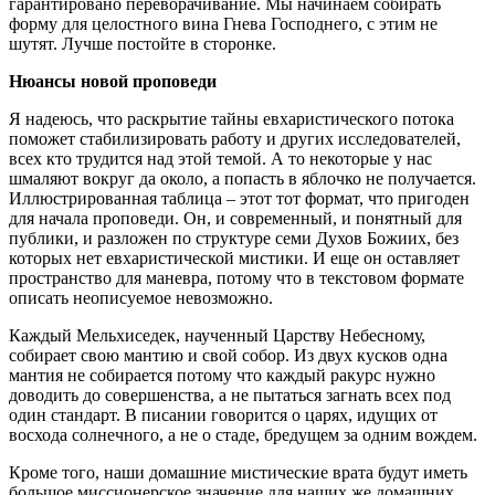
гарантировано переворачивание. Мы начинаем собирать
форму для целостного вина Гнева Господнего, с этим не
шутят. Лучше постойте в сторонке.
Нюансы новой проповеди
Я надеюсь, что раскрытие тайны евхаристического потока
поможет стабилизировать работу и других исследователей,
всех кто трудится над этой темой. А то некоторые у нас
шмаляют вокруг да около, а попасть в яблочко не получается.
Иллюстрированная таблица – этот тот формат, что пригоден
для начала проповеди. Он, и современный, и понятный для
публики, и разложен по структуре семи Духов Божиих, без
которых нет евхаристической мистики. И еще он оставляет
пространство для маневра, потому что в текстовом формате
описать неописуемое невозможно.
Каждый Мельхиседек, наученный Царству Небесному,
собирает свою мантию и свой собор. Из двух кусков одна
мантия не собирается потому что каждый ракурс нужно
доводить до совершенства, а не пытаться загнать всех под
один стандарт. В писании говорится о царях, идущих от
восхода солнечного, а не о стаде, бредущем за одним вождем.
Кроме того, наши домашние мистические врата будут иметь
большое миссионерское значение для наших же домашних.