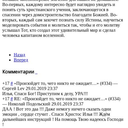
Во-первых, каждому интересно будет наглядно увидеть и
понять суть христианского учения, заключающегося в
спасении через домостроительство благодати Божией. Во-
вторых, каждый сам захочет познать силу Истины, научиться
моделировать события и молиться так, чтобы и его молитву
услышал Тот, кто создал этот удивительный мир и сделал
человека капитаном вселенной.
Назад
Вперед
Комментарии
+17
#
«Произойдет то, чего никто не ожидает…» (#334)
—
Сергей Lev
29.01.2019 23:37
Илья, Спаси Бог! Приступим к делу, УРА!!!
+17
#
RE: «Произойдет то, чего никто не ожидает…» (#334)
—
Николай Подольский
29.01.2019 23:37
ДАА ! Вот это даа !!! Даже немогу ничего сказать одни
эмоции , сердце стучит . Спаси Христос Илья !!! Ждём
дальнейших инструкций ! На помощь Твою надеюсь Господи
!