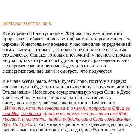
Материалы для печати
Всем привет! В наступившем 2019-ом году нам предстоит
прорваться в область новозаветной мистики и реанимировать
церковь. К настоящему времени у нас накоплен определенный
багаж знаний, который дает общее представление о том, как
это делается. Однако, готовых инструкций у нас нет, спросить
не у кого, так что работать будем в прежнем разведывательно-
экспериментальном режиме. Будем делать опытно-
экспериментальные шаги и смотреть, что получается.
В начале всегда было, есть и будет Слово, поэтому в первую
очередь нужно будет восстановить духовную коммуникацию с
Отцом нашим Небесным, осуществляемую через Сына в Духе
Святом. Наша молитва должна быть не пустой, как у
синодалов, а с результатом, как написано в Евангелии:
«Истинно, истинно говорю вам:
о чем ни попросите Отца во
имя Мое, даст вам
. Доныне вы ничего не просили во имя Мое;
просите, и получите, чтобы радость ваша была совершенна»
(Ин. 16:23-24).
И вот когда мы решим эту задачу, когда Господь
начнет слышать наши молитвы, тогда у нас будет не только