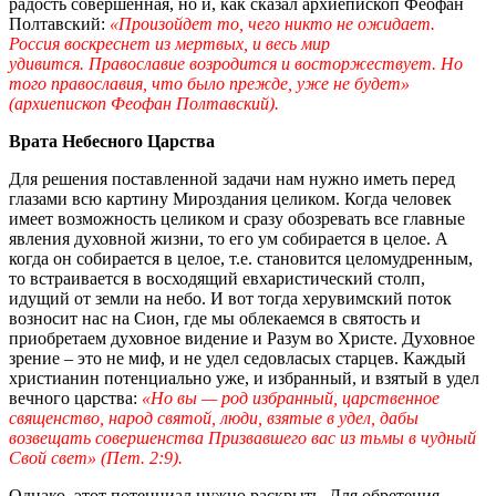
радость совершенная, но и, как сказал архиепископ Феофан
Полтавский:
«Произойдет то, чего никто не ожидает.
Россия воскреснет из мертвых, и весь мир
удивится. Православие возродится и восторжествует. Но
того православия, что было прежде, уже не будет»
(архиепископ Феофан Полтавский).
Врата Небесного Царства
Для решения поставленной задачи нам нужно иметь перед
глазами всю картину Мироздания целиком. Когда человек
имеет возможность целиком и сразу обозревать все главные
явления духовной жизни, то его ум собирается в целое. А
когда он собирается в целое, т.е. становится целомудренным,
то встраивается в восходящий евхаристический столп,
идущий от земли на небо. И вот тогда херувимский поток
возносит нас на Сион, где мы облекаемся в святость и
приобретаем духовное видение и Разум во Христе. Духовное
зрение – это не миф, и не удел седовласых старцев. Каждый
христианин потенциально уже, и избранный, и взятый в удел
вечного царства:
«Но вы — род избранный, царственное
священство, народ святой, люди, взятые в удел, дабы
возвещать совершенства Призвавшего вас из тьмы в чудный
Свой свет» (Пет. 2:9).
Однако, этот потенциал нужно раскрыть. Для обретения