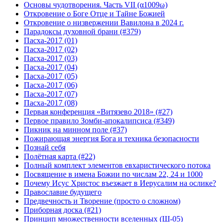
Основы чудотворения. Часть VII (α1009ω)
Откровение о Боге Отце и Тайне Божией
Откровение о низвержении Вавилона в 2024 г.
Парадоксы духовной брани (#379)
Пасха-2017 (01)
Пасха-2017 (02)
Пасха-2017 (03)
Пасха-2017 (04)
Пасха-2017 (05)
Пасха-2017 (06)
Пасха-2017 (07)
Пасха-2017 (08)
Первая конференция «Витязево 2018» (#27)
Первое правило Зомби-апокалипсиса (#349)
Пикник на минном поле (#37)
Пожирающая энергия Бога и техника безопасности
Познай себя
Полётная карта (#22)
Полный комплект элементов евхаристического потока
Посвящение в имена Божии по числам 22, 24 и 1000
Почему Исус Христос въезжает в Иерусалим на ослике?
Православие будущего
Предвечность и Творение (просто о сложном)
Приборная доска (#21)
Принцип множественности вселенных (Ш-05)