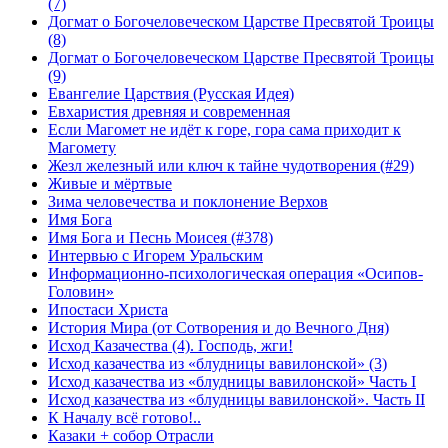
(7)
Догмат о Богочеловеческом Царстве Пресвятой Троицы
(8)
Догмат о Богочеловеческом Царстве Пресвятой Троицы
(9)
Евангелие Царствия (Русская Идея)
Евхаристия древняя и современная
Если Магомет не идёт к горе, гора сама приходит к
Магомету
Жезл железный или ключ к тайне чудотворения (#29)
Живые и мёртвые
Зима человечества и поклонение Верхов
Имя Бога
Имя Бога и Песнь Моисея (#378)
Интервью с Игорем Уральским
Информационно-психологическая операция «Осипов-
Головин»
Ипостаси Христа
История Мира (от Сотворения и до Вечного Дня)
Исход Казачества (4). Господь, жги!
Исход казачества из «блудницы вавилонской» (3)
Исход казачества из «блудницы вавилонской» Часть I
Исход казачества из «блудницы вавилонской». Часть II
К Началу всё готово!..
Казаки + собор Отрасли