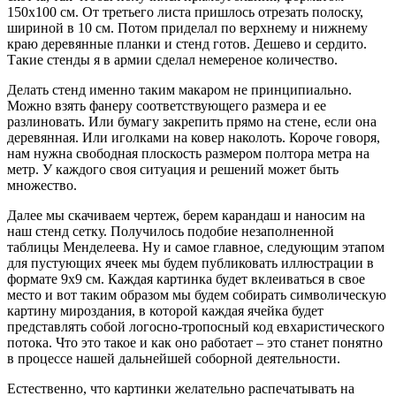
150х100 см. От третьего листа пришлось отрезать полоску,
шириной в 10 см. Потом приделал по верхнему и нижнему
краю деревянные планки и стенд готов. Дешево и сердито.
Такие стенды я в армии сделал немереное количество.
Делать стенд именно таким макаром не принципиально.
Можно взять фанеру соответствующего размера и ее
разлиновать. Или бумагу закрепить прямо на стене, если она
деревянная. Или иголками на ковер наколоть. Короче говоря,
нам нужна свободная плоскость размером полтора метра на
метр. У каждого своя ситуация и решений может быть
множество.
Далее мы скачиваем чертеж, берем карандаш и наносим на
наш стенд сетку. Получилось подобие незаполненной
таблицы Менделеева. Ну и самое главное, следующим этапом
для пустующих ячеек мы будем публиковать иллюстрации в
формате 9х9 см. Каждая картинка будет вклеиваться в свое
место и вот таким образом мы будем собирать символическую
картину мироздания, в которой каждая ячейка будет
представлять собой логосно-тропосный код евхаристического
потока. Что это такое и как оно работает – это станет понятно
в процессе нашей дальнейшей соборной деятельности.
Естественно, что картинки желательно распечатывать на