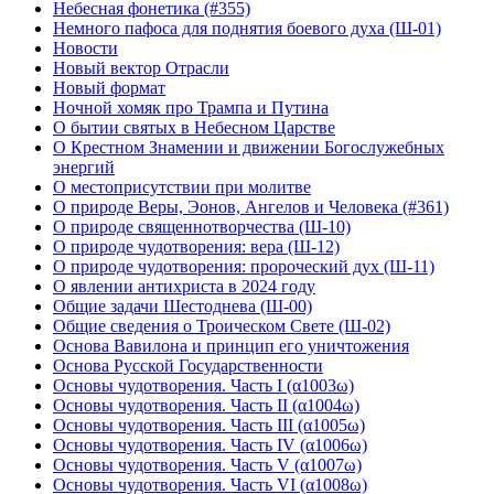
Небесная фонетика (#355)
Немного пафоса для поднятия боевого духа (Ш-01)
Новости
Новый вектор Отрасли
Новый формат
Ночной хомяк про Трампа и Путина
О бытии святых в Небесном Царстве
О Крестном Знамении и движении Богослужебных
энергий
О местоприсутствии при молитве
О природе Веры, Эонов, Ангелов и Человека (#361)
О природе священнотворчества (Ш-10)
О природе чудотворения: вера (Ш-12)
О природе чудотворения: пророческий дух (Ш-11)
О явлении антихриста в 2024 году
Общие задачи Шестоднева (Ш-00)
Общие сведения о Троическом Свете (Ш-02)
Основа Вавилона и принцип его уничтожения
Основа Русской Государственности
Основы чудотворения. Часть I (α1003ω)
Основы чудотворения. Часть II (α1004ω)
Основы чудотворения. Часть III (α1005ω)
Основы чудотворения. Часть IV (α1006ω)
Основы чудотворения. Часть V (α1007ω)
Основы чудотворения. Часть VI (α1008ω)