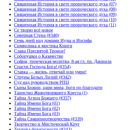
Священная История в свете пророческого духа (07)
Священная История в свете пророческого духа (08)
Священная История в свете пророческого духа (09)
Священная История в свете пророческого духа (10)
Священная История в свете пророческого духа (11)
Се творю всё новое
Северная Стена (#340)
Семь дней над домами Иуды и Иосифа
Символика и мистика Книги
Слава Пресвятой Троице!
Соборушки о Казачестве
София, троическая молитва, 8-ая гл. пр. Даниила
Спасти Господа Бога! (#354)
Ставка — жизнь, отвечай или умри!
Струны Белых Лилий (#342)
Суд над руководством РПЦ
Сыны Божии, цари мира, боги по благодати
Таинство Животворящего Креста (1)
Тайна Агнца Божьего (#357)
Тайна Имени Бога (01)
Тайна Имени Бога (02)
Тайна Имени Бога (03)
Тайна Священнотворчества (#339)
Творчество и Мистический Круг
Техника безопасности (#343)