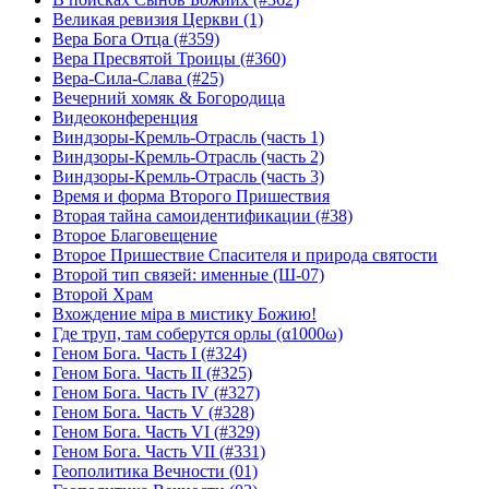
Великая ревизия Церкви (1)
Вера Бога Отца (#359)
Вера Пресвятой Троицы (#360)
Вера-Сила-Слава (#25)
Вечерний хомяк & Богородица
Видеоконференция
Виндзоры-Кремль-Отрасль (часть 1)
Виндзоры-Кремль-Отрасль (часть 2)
Виндзоры-Кремль-Отрасль (часть 3)
Время и форма Второго Пришествия
Вторая тайна самоидентификации (#38)
Второе Благовещение
Второе Пришествие Спасителя и природа святости
Второй тип связей: именные (Ш-07)
Второй Храм
Вхождение мiра в мистику Божию!
Где труп, там соберутся орлы (α1000ω)
Геном Бога. Часть I (#324)
Геном Бога. Часть II (#325)
Геном Бога. Часть IV (#327)
Геном Бога. Часть V (#328)
Геном Бога. Часть VI (#329)
Геном Бога. Часть VII (#331)
Геополитика Вечности (01)