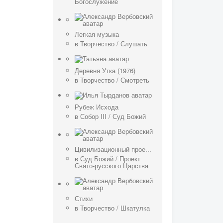
Богослужение
Легкая музыка
в
Творчество
/
Слушать
Деревня Утка (1976)
в
Творчество
/
Смотреть
Рубеж Исхода
в
Собор III
/
Суд Божий
Цивилизационный прое...
в
Суд Божий
/
Проект
Свято-русского Царства
Стихи
в
Творчество
/
Шкатулка