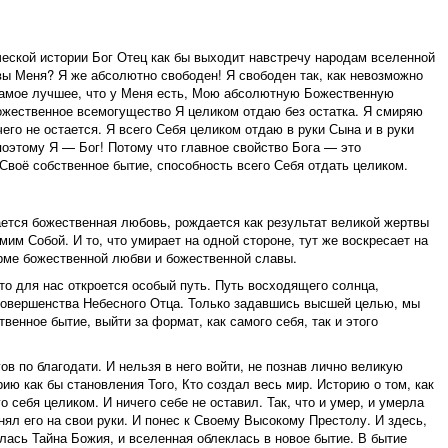
еской истории Бог Отец как бы выходит навстречу народам вселенной
вы Меня? Я же абсолютно свободен! Я свободен так, как невозможно
самое лучшее, что у Меня есть, Мою абсолютную Божественную
ожественное всемогущество Я целиком отдаю без остатка. Я смиряю
чего не остается. Я всего Себя целиком отдаю в руки Сына и в руки
поэтому Я — Бог! Потому что главное свойство Бога — это
Своё собственное бытие, способность всего Себя отдать целиком.
ется божественная любовь, рождается как результат великой жертвы
им Собой. И то, что умирает на одной стороне, тут же воскресает на
рме божественной любви и божественной славы.
то для нас откроется особый путь. Путь восходящего солнца,
совершенства Небесного Отца. Только задавшись высшей целью, мы
венное бытие, выйти за формат, как самого себя, так и этого
ов по благодати. И нельзя в него войти, не познав лично великую
ию как бы становления Того, Кто создал весь мир. Историю о том, как
о себя целиком. И ничего себе не оставил. Так, что и умер, и умерла
нял его на свои руки. И понес к Своему Высокому Престолу. И здесь,
лась Тайна Божия, и вселенная облеклась в новое бытие. В бытие