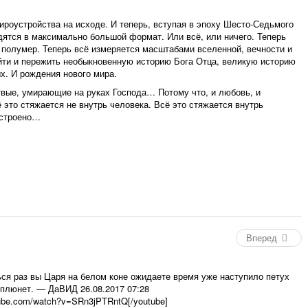
оустройства на исходе. И теперь, вступая в эпоху Шесто-Седьмого
дятся в максимально большой формат. Или всё, или ничего. Теперь
 полумер. Теперь всё измеряется масштабами вселенной, вечности и
йти и пережить необыкновенную историю Бога Отца, великую историю
х. И рождения нового мира.
вые, умирающие на руках Господа… Потому что, и любовь, и
 это стяжается не внутрь человека. Всё это стяжается внутрь
устроено…
Вперед
ься раз вы Царя на белом коне ожидаете время уже наступило петух
еплюнет.
—
ДаВИД
26.08.2017 07:28
tube.com/watch?v=SRn3jPTRntQ[/youtube]