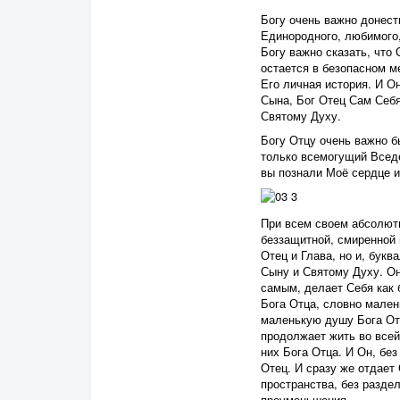
Богу очень важно донест
Единородного, любимого, 
Богу важно сказать, что 
остается в безопасном м
Его личная история. И О
Сына, Бог Отец Сам Себя
Святому Духу.
Богу Отцу очень важно 
только всемогущий Вседе
вы познали Моё сердце 
При всем своем абсолют
беззащитной, смиренной 
Отец и Глава, но и, букв
Сыну и Святому Духу. Он
самым, делает Себя как 
Бога Отца, словно мален
маленькую душу Бога Отц
продолжает жить во всей
них Бога Отца. И Он, бе
Отец. И сразу же отдает 
пространства, без раздел
преуменьшения.