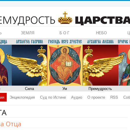
Ь
ЗЕМЛЯ
Б О Г
НЕБО
Ц
е
Сила
Ум
Премудрость
ния
Энциклопедия
Суд по Истине
Аудио
О проекте
RSS
Соб
ГА
га Отца