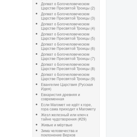
Догмат о Богочеловеческом
Царстве Пресвятой Троицы (2)
Догмат о Богочеловеческом
Царстве Пресвятой Троицы (3)
Догмат о Богочеловеческом
Царстве Пресвятой Троицы (4)
Догмат о Богочеловеческом
Царстве Пресвятой Троицы (5)
Догмат о Богочеловеческом
Царстве Пресвятой Троицы (6)
Догмат о Богочеловеческом
Царстве Пресвятой Троицы (7)
Догмат о Богочеловеческом
Царстве Пресвятой Троицы (8)
Догмат о Богочеловеческом
Царстве Пресвятой Троицы (9)
Евангелие Царствия (Русская
Идея)
Евхаристия древняя и
современная
Если Магомет не идёт к горе,
гора сама приходит к Магомету
Жезл железный или ключ к
тайне чудотворения (#29)
Живые и мёртвые
Зима человечества и
поклонение Верхов