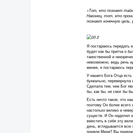
«Тот, кто познает тайн
Наконец, тот, кто прон
познает конечную цель, 
Я постараюсь передать 
будет как бы притча о б
таинственной и неизречен
невозможно, ведь речь и
менее, я постараюсь пер
У нашего Бога Отца есть
буквально, перевернула
Сделала тем, кем Бог явл
бы, как бы, не смог бы бы
Есть нечто такое, что на
поэтому Он более всего ж
настолько велико и неве
существ. И Он наделил 
вместить в себя эту вел
день, вглядывается всю в
поняли Меня? Вы поняли,