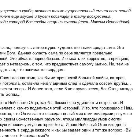
у креста и гроба, познает также существенный смысл всех вещей.
икнет еще глубже и будет посвящен в тайну воскресения,
ради которой Бог создал вещи изначала» (преп. Максим Исповедник).
мысль, пользуясь литературно-художественными средствами. Это
ытии Бога. Данная область сама по себе является предельно
ной. Это область первообразов. И описать их корректно, в принципе,
дет о нетварном, о том, что предшествует самому бытию. Но, тем не
едать то, что понимается сердцем.
 Своя главная тема, как бы история некой большой любви, которая,
 и потрясла, оставила неизгладимый след и сделала совсем другим…
яется теперь. И более того, если б не случившееся, Бог Отец никогда
ть Богом...
шего Небесного Отца, как бы, бесконечно удивляет и потрясает. И
елает с кем-то поделиться этой историей. И то, что произошло с Ним,
роятно, что Он из-за этого создал целый мир с миллиардами разумных
их своим божественным разумом, чтобы миллиарды умов смогли
икую и неописуемую историю Бога. И наш Небесный Отец изо дня в
ечность в сердце каждого и как бы задает один и тот же вопрос: «Вы
 для чего Я создал мир?»