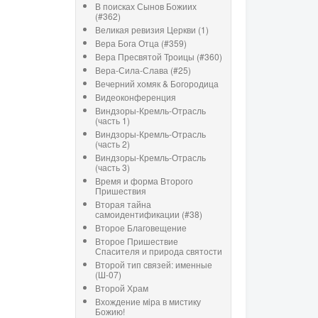
В поисках Сынов Божиих
(#362)
Великая ревизия Церкви (1)
Вера Бога Отца (#359)
Вера Пресвятой Троицы (#360)
Вера-Сила-Слава (#25)
Вечерний хомяк & Богородица
Видеоконференция
Виндзоры-Кремль-Отрасль
(часть 1)
Виндзоры-Кремль-Отрасль
(часть 2)
Виндзоры-Кремль-Отрасль
(часть 3)
Время и форма Второго
Пришествия
Вторая тайна
самоидентификации (#38)
Второе Благовещение
Второе Пришествие
Спасителя и природа святости
Второй тип связей: именные
(Ш-07)
Второй Храм
Вхождение мiра в мистику
Божию!