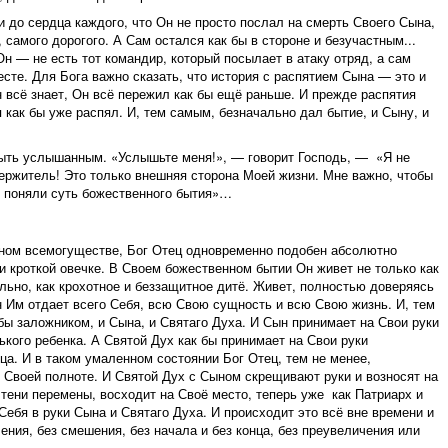
и до сердца каждого, что Он не просто послал на смерть Своего Сына,
самого дорогого. А Сам остался как бы в стороне и безучастным...
Он — не есть тот командир, который посылает в атаку отряд, а сам
есте. Для Бога важно сказать, что история с распятием Сына — это и
н всё знает, Он всё пережил как бы ещё раньше. И прежде распятия
 как бы уже распял. И, тем самым, безначально дал бытие, и Сыну, и
быть услышанным. «Услышьте меня!», — говорит Господь, — «Я не
ржитель! Это только внешняя сторона Моей жизни. Мне важно, чтобы
и поняли суть божественного бытия»…
ном всемогуществе, Бог Отец одновременно подобен абсолютно
и кроткой овечке. В Своем божественном бытии Он живет не только как
ально, как крохотное и беззащитное дитё. Живет, полностью доверяясь
 Им отдает всего Себя, всю Свою сущность и всю Свою жизнь. И, тем
бы заложником, и Сына, и Святаго Духа. И Сын принимает на Свои руки
ького ребенка. А Святой Дух как бы принимает на Свои руки
а. И в таком умаленном состоянии Бог Отец, тем не менее,
 Своей полноте. И Святой Дух с Сыном скрещивают руки и возносят на
з тени перемены, восходит на Своё место, теперь уже как Патриарх и
Себя в руки Сына и Святаго Духа. И происходит это всё вне времени и
ения, без смешения, без начала и без конца, без преувеличения или