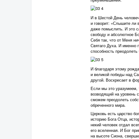
И в Шестой День человеч
и говорит: «Слышите ли 
даже помыслить. И это 
свободу и абсолютное Б
Себя так, что от Меня ни
Святаго Духа. И именно 
способность преодолеть 
И благодаря этому рожда
и великой победы над Сам
другой. Воскресает в фо
Если мы это уразумеем, 
возводящий на уровень 
сможем преодолеть собст
обреченного мира.
Церковь есть царство бог
историю Бога Отца, истор
некий человек отдал всег
его вселенная. И Бог при
на высоте Сиона, сверши