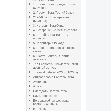
1. Проект Бога. Предыстория
будущего
2. Проект Бога. Третий Завет
2026-04-25 Конференция
(МСД_03)
3. История Бога Отца
4. Возвращение Мельхиседека
5. Пятый Ангел. Власть и
проекты
5. Территория Исхода
6. Проект Бога. Новозаветная
кухня
6. Шестой Ангел. Энергия
действия
The Economist. Рождественский
двойной выпуск
The world ahead 2022 (α1022ω)
Антропология Царства (#36)
Аутодафе
Ахтунг!
Благодать Постоянства
Близ, при дверях!
Богослужебная формула
времени (α1020ω)
В печать!