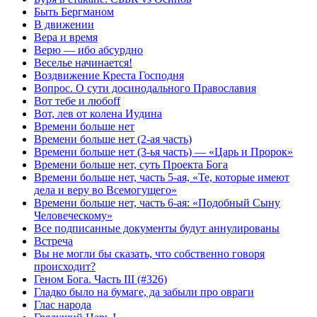
Быть Бергманом
В движении
Вера и время
Верю — ибо абсурдно
Веселье начинается!
Воздвижение Креста Господня
Вопрос. О сути досинодального Православия
Вот тебе и любоff
Вот, лев от колена Иудина
Времени больше нет
Времени больше нет (2-ая часть)
Времени больше нет (3-ья часть) — «Царь и Пророк»
Времени больше нет, суть Проекта Бога
Времени больше нет, часть 5-ая, «Те, которые имеют
дела и веру во Всемогущего»
Времени больше нет, часть 6-ая: «Подобный Сыну
Человеческому»
Все подписанные документы будут аннулированы
Встреча
Вы не могли бы сказать, что собственно говоря
происходит?
Геном Бога. Часть III (#326)
Гладко было на бумаге, да забыли про овраги
Глас народа