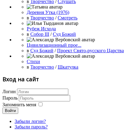
в
Творчество
/
Слушать
Деревня Утка (1976)
в
Творчество
/
Смотреть
Рубеж Исхода
в
Собор III
/
Суд Божий
Цивилизационный прое...
в
Суд Божий
/
Проект Свято-русского Царства
Стихи
в
Творчество
/
Шкатулка
Вход на сайт
Логин
Пароль
Запомнить меня
Войти
Забыли логин?
Забыли пароль?