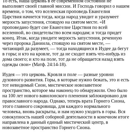
То есть, наша церковь в её современном состоянии не
выполняет своей главной миссии. И Господь говорил о нашем
времени, о том, что вселенская проповедь Евангелия
Царствия начнется тогда, когда народ увидит и уразумеет
мерзость запустения, стоящую на святом месте. «И
проповедано будет сие Евангелие Царствия по всей
вселенной, во свидетельство всем народам; и тогда придет
конец. Итак, когда увидите мерзость запустения, реченную
через пророка Даниила, стоящую на святом месте, —
читающий да разумеет, — тогда находящиеся в Иудее да бегут
в горы; и кто на кровле, тот да не сходит взять что-нибудь из
дома своего; и кто на поле, тот да не обращается назад взять
одежды свои» (Матф. 24:14-18).
Иудея — это церковь. Кровля и поле — разные уровни
духовного развития. Горы, в которые нужно бежать, это и есть
тот невидимый Сион, мистическое новозаветное
пространство, которое мы наконец-то обнаружили. Оно было
на 100 лет нового вавилонского пленения заблокировано для
православного народа. Однако, теперь врата Горнего Сиона,
этого главного сокровища, для каждого нормального
человека, вновь раскрыты, и нам нужно уходить в горы. Вся
совокупность нашей соборной деятельности в конечном итоге
направлена в данный единый мистический центр, в
новозаветное пространство Горнего Сиона.