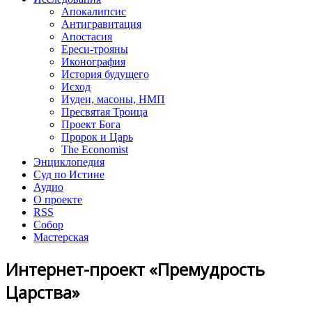
Апокалипсис
Антигравитация
Апостасия
Ереси-трояны
Иконография
История будущего
Исход
Иудеи, масоны, НМП
Пресвятая Троица
Проект Бога
Пророк и Царь
The Economist
Энциклопедия
Суд по Истине
Аудио
О проекте
RSS
Собор
Мастерская
Интернет-проект «Премудрость
Царства»