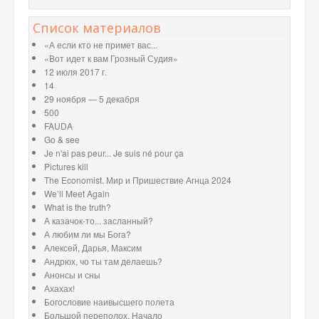
Список материалов
«А если кто не примет вас...
«Вот идет к вам Грозный Судия»
12 июля 2017 г.
14
29 ноября — 5 декабря
500
FAUDA
Go & see
Je n'ai pas peur... Je suis né pour ça
Pictures kill
The Economist. Мир и Пришествие Агнца 2024
We’ll Meet Again
What is the truth?
А казачок-то... засланный?
А любим ли мы Бога?
Алексей, Дарья, Максим
Андрюх, чо ты там делаешь?
Анонсы и сны
Ахахах!
Богословие наивысшего полета
Большой переполох. Начало