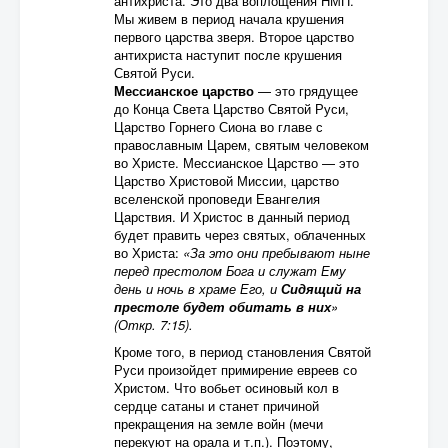
антихриста. Это два воплощения НМП.
Мы живем в период начала крушения
первого царства зверя. Второе царство
антихриста наступит после крушения
Святой Руси.
Мессианское царство
— это грядущее
до Конца Света Царство Святой Руси,
Царство Горнего Сиона во главе с
православным Царем, святым человеком
во Христе. Мессианское Царство — это
Царство Христовой Миссии, царство
вселенской проповеди Евангелия
Царствия. И Христос в данный период
будет править через святых, облаченных
во Христа:
«За это они пребывают ныне
перед престолом Бога и служат Ему
день и ночь в храме Его, и
Сидящий на
престоле будет обитать в них
»
(Откр. 7:15).
Кроме того, в период становления Святой
Руси произойдет примирение евреев со
Христом. Что вобьет осиновый кол в
сердце сатаны и станет причиной
прекращения на земле войн (мечи
перекуют на орала и т.п.). Поэтому,