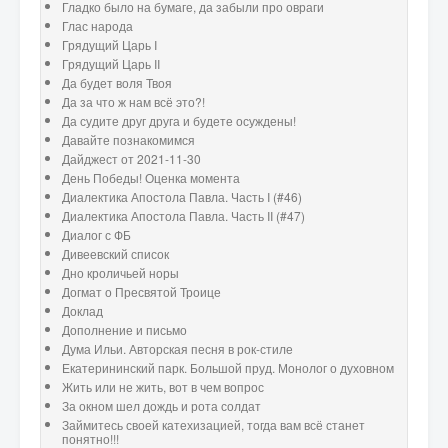
Гладко было на бумаге, да забыли про овраги
Глас народа
Грядущий Царь I
Грядущий Царь II
Да будет воля Твоя
Да за что ж нам всё это?!
Да судите друг друга и будете осуждены!
Давайте познакомимся
Дайджест от 2021-11-30
День Победы! Оценка момента
Диалектика Апостола Павла. Часть I (#46)
Диалектика Апостола Павла. Часть II (#47)
Диалог с ФБ
Дивеевский список
Дно кроличьей норы
Догмат о Пресвятой Троице
Доклад
Дополнение и письмо
Дума Ильи. Авторская песня в рок-стиле
Екатерининский парк. Большой пруд. Монолог о духовном
Жить или не жить, вот в чем вопрос
За окном шел дождь и рота солдат
Займитесь своей катехизацией, тогда вам всё станет
понятно!!!