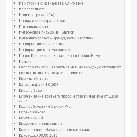
Из истории христианства XXI-го века
Из последнего
Индекс страха (#04)
Иногда они возвращаются
Интересненькое
Интересное письмо из Тбилиси
Интернет-проект «Премудрость Царства»
Информационная справка
Информация к размышлению
Иоанн Креститель, Богородица и София Божия
Искрит
Как сломать дом и загнать себя в безвыходную ситуацию?
Какова оптимальная длина ролика?
Камень в ботинке
Катастрофа 2018 (#02)
Кина не будет
Ключи к Тайне третьего пророчества из Фатимы от Царя
Давида
Код пробуждения Святой Руси
Колено Даново
Комментарий
Кому звонит колокольчик
Конференция. Начало проповеди в силе
Краснодар 09.06.2018