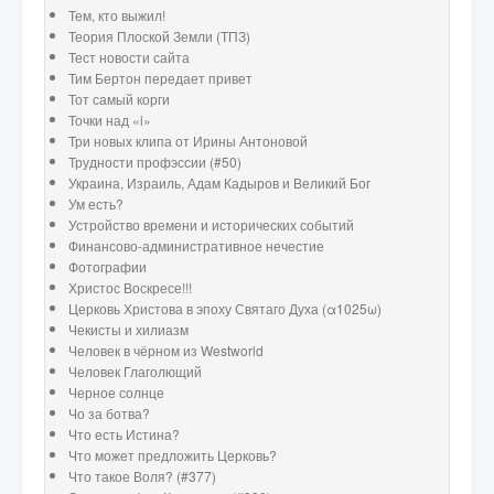
Тем, кто выжил!
Теория Плоской Земли (ТПЗ)
Тест новости сайта
Тим Бертон передает привет
Тот самый корги
Точки над «i»
Три новых клипа от Ирины Антоновой
Трудности профэссии (#50)
Украина, Израиль, Адам Кадыров и Великий Бог
Ум есть?
Устройство времени и исторических событий
Финансово-административное нечестие
Фотографии
Христос Воскресе!!!
Церковь Христова в эпоху Святаго Духа (α1025ω)
Чекисты и хилиазм
Человек в чёрном из Westworld
Человек Глаголющий
Черное солнце
Чо за ботва?
Что есть Истина?
Что может предложить Церковь?
Что такое Воля? (#377)