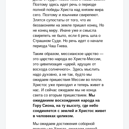
Поэтому здесь идет речь о периоде
полной победы Христа над князем мира
сего. Поэтому и язычники свирепеют.
Злятся супостаты от того, что их
беззакониям на земле пришел конец. Но
не конец миру. Иначе уже и смысла
свирепеть не было, если б речь шла о
Страшном Суде. Но речь идет о начале
периода Чаш Гнева.
Таким образом, мессианское царство —
это царство народа во Христе-Мессии,
это цивилизация «царей, идущих от
восхода солнечного». Здесь мыслить
надо духовно, а не так, будто мы
ожидаем пришествия Мессии во плоти.
Христос уже приходил и теперь живет в
нас. И сейчас ожидаем мы не конца
света со вторым пришествием.
Мы
ожиданием восхождения народа на
Гору Сиона, на ту высоту, где небо
соединяется с землей и Христос живет
в человеках целиком.
Мы ожидаем достижения соборной
полноты во Христе, ожидаем святой