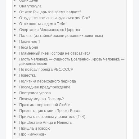
Она утонула
От чего Рыцарь всё время падает?
Откуда взялось зло и куда смотрел Бог?
Отче наш, мы идем к Тебе
Очертания Мессианского Царства
Палево (из тайной жизни домашних животных)
Памятное 1
Пёса Боня
Пламенный гнев Господа не отвратится
Плоть Человека — сущность Вселенной, кровь Человека —
движенье веков
По поводу проекта РВС/СССР
Повестка
Политика переходного периода
Последнее предупреждение
Поступила угроза
Почему медлит Господь?
Практика жертвенной Любви
Презентация книги «Проект Бога»
Притча о неверном управителе (#44)
ПриШествие Агнца и Невесты
Пришла и говорю
Про «мужиков»