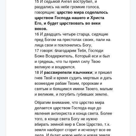
15 И седьмой Ангел вострубил, и
раздались на небе громкие голоса,
говорящие:
царство мира соделалось
царством Господа нашего и Христа
Его, и будет царствовать во веки
веков.
16 И двадцать четыре старца, сидящие
пред Богом на престолах своих, пали на
лица свои и поклонились Богу,
17 говоря: благодарим Тебя, Господи
Боже Вседержитель, Который еси и был
и грядешь, что ты приял силу Твою
великую и воцарился.
18 И
рассвирепели язычники
; и пришел
гнев Твой и время судить мертвых и дать
возмездие рабам Твоим, пророкам и
святым и боящимся имени Твоего, малым
и великим, и погубить губивших землю.
Обратим внимание, что царство мира
делается царством Господа еще до
явления антихриста и конца света. Более
того, в конце света Богу не нужно
вбирать земной мир в Свое Царство, т.к.
земля наоборот сгорит и исчезнут все ее
дела. И будет новое небо и новая земля.