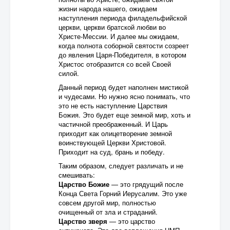
жизни народа нашего, ожидаем
наступления периода филадельфийской
церкви, церкви братской любви во
Христе-Мессии. И далее мы ожидаем,
когда полнота соборной святости созреет
до явления Царя-Победителя, в котором
Христос отобразится со всей Своей
силой.
Данный период будет наполнен мистикой
и чудесами. Но нужно ясно понимать, что
это не есть наступление Царствия
Божия. Это будет еще земной мир, хоть и
частичной преображенный. И Царь
приходит как олицетворение земной
воинствующей Церкви Христовой.
Приходит на суд, брань и победу.
Таким образом, следует различать и не
смешивать:
Царство Божие
— это грядущий после
Конца Света Горний Иерусалим. Это уже
совсем другой мир, полностью
очищенный от зла и страданий.
Царство зверя
— это царство