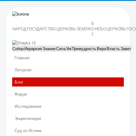
Б
НАРОД
ГОСУДАРСТВО
ЦЕРКОВЬ
ЗЕМЛЯ
О
НЕБО
ЦЕРКОВЬ
ГОС
Г
Собор
Иерархия
Знание
Сила
Ум
Премудрость
Вера
Власть
Завет
Главная
Литургия
Блог
Форум
Исследования
Энциклопедия
Суд по Истине