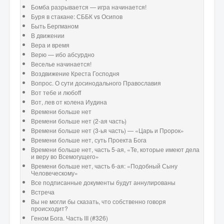
Бомба разрывается — игра начинается!
Буря в стакане: СББК vs Осипов
Быть Бергманом
В движении
Вера и время
Верю — ибо абсурдно
Веселье начинается!
Воздвижение Креста Господня
Вопрос. О сути досинодального Православия
Вот тебе и любоff
Вот, лев от колена Иудина
Времени больше нет
Времени больше нет (2-ая часть)
Времени больше нет (3-ья часть) — «Царь и Пророк»
Времени больше нет, суть Проекта Бога
Времени больше нет, часть 5-ая, «Те, которые имеют дела
и веру во Всемогущего»
Времени больше нет, часть 6-ая: «Подобный Сыну
Человеческому»
Все подписанные документы будут аннулированы
Встреча
Вы не могли бы сказать, что собственно говоря
происходит?
Геном Бога. Часть III (#326)