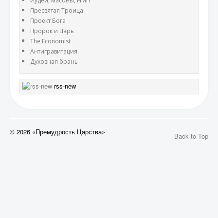
Иудеи, масоны, НМП
Пресвятая Троица
Проект Бога
Пророк и Царь
The Economist
Антигравитация
Духовная брань
rss-new
© 2026 «Премудрость Царства»
Back to Top