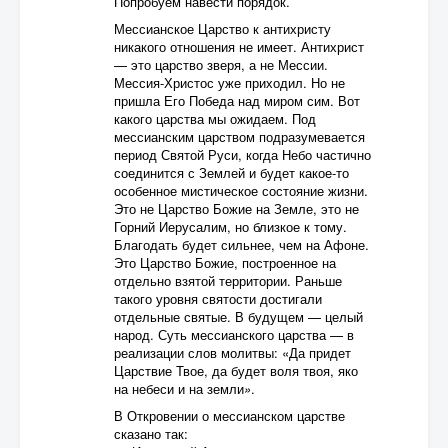
Попробуем навести порядок.
Мессианское Царство к антихристу
никакого отношения не имеет. Антихрист
— это царство зверя, а не Мессии.
Мессия-Христос уже приходил. Но не
пришла Его Победа над миром сим. Вот
какого царства мы ожидаем. Под
мессианским царством подразумевается
период Святой Руси, когда Небо частично
соединится с Землей и будет какое-то
особенное мистическое состояние жизни.
Это не Царство Божие на Земле, это не
Горний Иерусалим, но близкое к тому.
Благодать будет сильнее, чем на Афоне.
Это Царство Божие, построенное на
отдельно взятой территории. Раньше
такого уровня святости достигали
отдельные святые. В будущем — целый
народ. Суть мессианского царства — в
реализации слов молитвы: «Да придет
Царствие Твое, да будет воля твоя, яко
на небеси и на земли
»
.
В Откровении о мессианском царстве
сказано так: