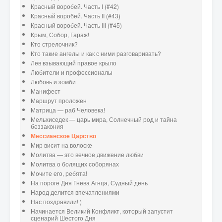
Красный воробей. Часть I (#42)
Красный воробей. Часть II (#43)
Красный воробей. Часть III (#45)
Крым, Собор, Гараж!
Кто стрелочник?
Кто такие ангелы и как с ними разговаривать?
Лев взывающий правое крыло
Любители и профессионалы
Любовь и зомби
Манифест
Маршрут проложен
Матрица — раб Человека!
Мельхиседек — царь мира, Солнечный род и тайна
беззакония
Мессианское Царство
Мир висит на волоске
Молитва — это вечное движение любви
Молитва о болящих соборянах
Мочите его, ребята!
На пороге Дня Гнева Агнца, Судный день
Народ делится впечатлениями
Нас поздравили! )
Начинается Великий Конфликт, который запустит
сценарий Шестого Дня