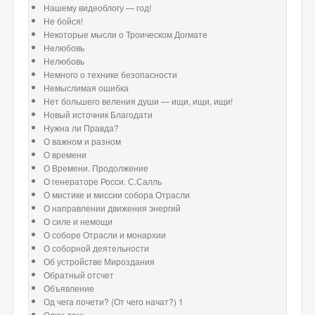
Нашему видеоблогу — год!
Не бойся!
Некоторые мысли о Троическом Догмате
Нелюбовь
Нелюбовь
Немного о технике безопасности
Немыслимая ошибка
Нет большего веления души — ищи, ищи, ищи!
Новый источник Благодати
Нужна ли Правда?
О важном и разном
О времени
О Времени. Продолжение
О генераторе Росси. С.Салль
О мистике и миссии собора Отрасли
О направлении движения энергий
О силе и немощи
О соборе Отрасли и монархии
О соборной деятельности
Об устройстве Мироздания
Обратный отсчет
Объявление
Од чега почети? (От чего начат?) 1
Один день