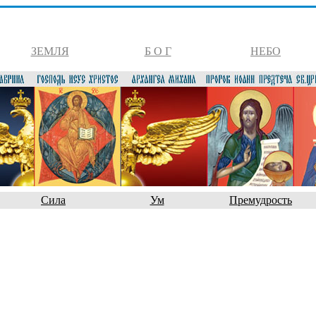
ЗЕМЛЯ
Б О Г
НЕБО
Сила
Ум
Премудрость