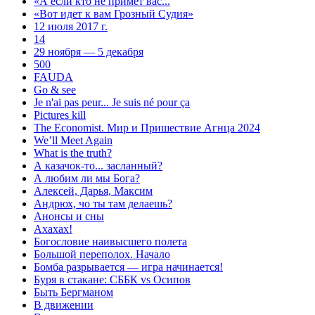
«А если кто не примет вас...
«Вот идет к вам Грозный Судия»
12 июля 2017 г.
14
29 ноября — 5 декабря
500
FAUDA
Go & see
Je n'ai pas peur... Je suis né pour ça
Pictures kill
The Economist. Мир и Пришествие Агнца 2024
We’ll Meet Again
What is the truth?
А казачок-то... засланный?
А любим ли мы Бога?
Алексей, Дарья, Максим
Андрюх, чо ты там делаешь?
Анонсы и сны
Ахахах!
Богословие наивысшего полета
Большой переполох. Начало
Бомба разрывается — игра начинается!
Буря в стакане: СББК vs Осипов
Быть Бергманом
В движении