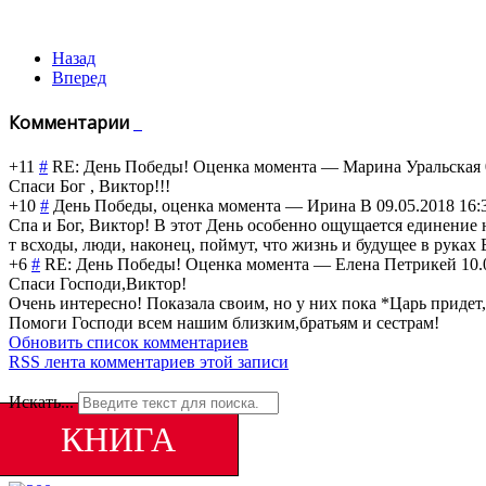
Назад
Вперед
Комментарии
+11
#
RE: День Победы! Оценка момента
—
Марина Уральская
Спаси Бог , Виктор!!!
+10
#
День Победы, оценка момента
—
Ирина В
09.05.2018 16:
Спа и Бог, Виктор! В этот День особенно ощущается единение 
т всходы, люди, наконец, поймут, что жизнь и будущее в руках
+6
#
RE: День Победы! Оценка момента
—
Елена Петрикей
10.
Спаси Господи,Виктор!
Очень интересно! Показала своим, но у них пока *Царь придет, 
Помоги Господи всем нашим близким,братьям и сестрам!
Обновить список комментариев
RSS лента комментариев этой записи
Искать...
КНИГА