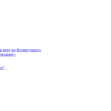
 и веру во Всемогущего»
еческому»
ит?