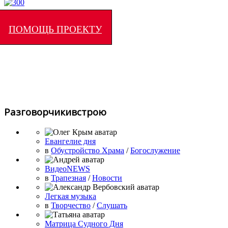
ПОМОЩЬ ПРОЕКТУ
Разговорчикивстрою
Евангелие дня
в
Обустройство Храма
/
Богослужение
ВидеоNEWS
в
Трапезная
/
Новости
Легкая музыка
в
Творчество
/
Слушать
Матрица Судного Дня