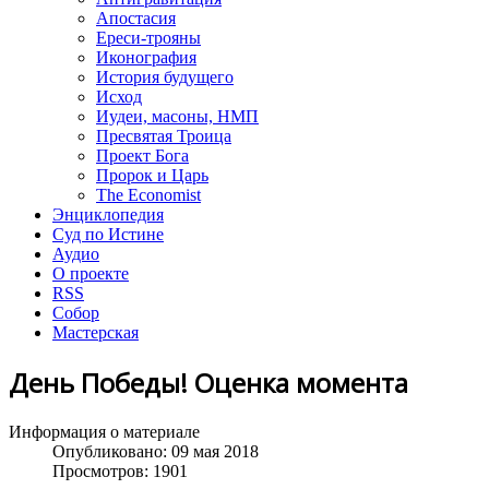
Апостасия
Ереси-трояны
Иконография
История будущего
Исход
Иудеи, масоны, НМП
Пресвятая Троица
Проект Бога
Пророк и Царь
The Economist
Энциклопедия
Суд по Истине
Аудио
О проекте
RSS
Собор
Мастерская
День Победы! Оценка момента
Информация о материале
Опубликовано: 09 мая 2018
Просмотров: 1901