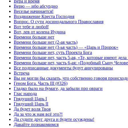
Вера и время
Верю — ибо абсурдно
Веселье начинается!
Воздвижение Креста Господня
Вопрос. О сути досинодального Православия
Вот тебе и любоff
Вот, лев от колена Иудина
Времени больше нет
Времени больше нет (2-ая часть)
Времени больше нет (3-ья часть) — «Царь и Пророк»
Времени больше нет, суть Проекта Бога
Времени больше нет, часть 5-ая, «Те, которые имеют дела
Времени больше нет, часть 6-ая: «Подобный Сыну Челов
Все подписанные документы будут аннулированы
Встреча
Вы не могли бы сказать, что собственно говоря происход
Геном Бога. Часть III (#326)
Гладко было на бумаге, да забыли про овраги
Глас народа
Грядущий Царь I
Грядущий Царь II
Да будет воля Твоя
Да за что ж нам всё это?!
Да судите друг друга и будете осуждены!
Давайте познакомимся