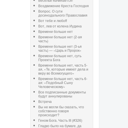
Веселье начинается!
Воздвижение Креста Господня
Вопрос. О сути
досинодального Православия
Вот тебе и любоff
Вот, лев от колена Иудина
Времени больше нет
Времени больше нет (2-ая
часть)
Времени больше нет (3-ья
часть) — «Царь и Пророк»
Времени больше нет, суть
Проекта Бога
Времени больше нет, часть 5-
ая, «Те, которые имеют дела и
веру во Всемогущего»
Времени больше нет, часть 6-
ая: «Подобный Сыну
Человеческому»
Все подписанные документы
будут аннулированы
Встреча
Вы не могли бы сказать, что
собственно говоря
происходит?
Геном Бога. Часть III (#326)
Гладко было на бумаге, да