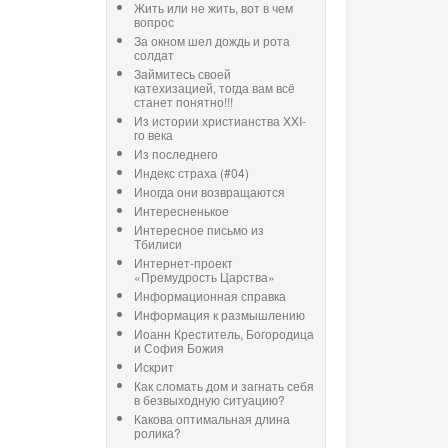
Жить или не жить, вот в чем
вопрос
За окном шел дождь и рота
солдат
Займитесь своей
катехизацией, тогда вам всё
станет понятно!!!
Из истории христианства XXI-
го века
Из последнего
Индекс страха (#04)
Иногда они возвращаются
Интересненькое
Интересное письмо из
Тбилиси
Интернет-проект
«Премудрость Царства»
Информационная справка
Информация к размышлению
Иоанн Креститель, Богородица
и София Божия
Искрит
Как сломать дом и загнать себя
в безвыходную ситуацию?
Какова оптимальная длина
ролика?