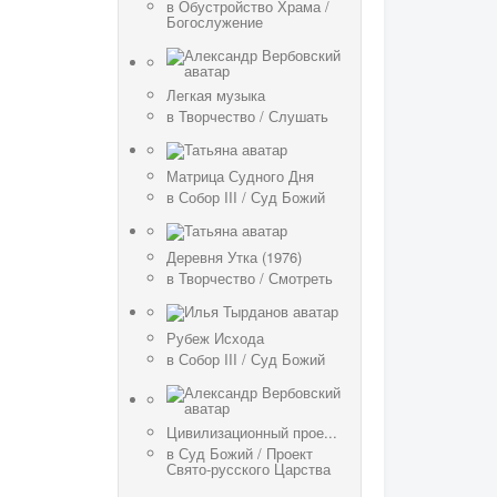
в
Обустройство Храма
/
Богослужение
Легкая музыка
в
Творчество
/
Слушать
Матрица Судного Дня
в
Собор III
/
Суд Божий
Деревня Утка (1976)
в
Творчество
/
Смотреть
Рубеж Исхода
в
Собор III
/
Суд Божий
Цивилизационный прое...
в
Суд Божий
/
Проект
Свято-русского Царства