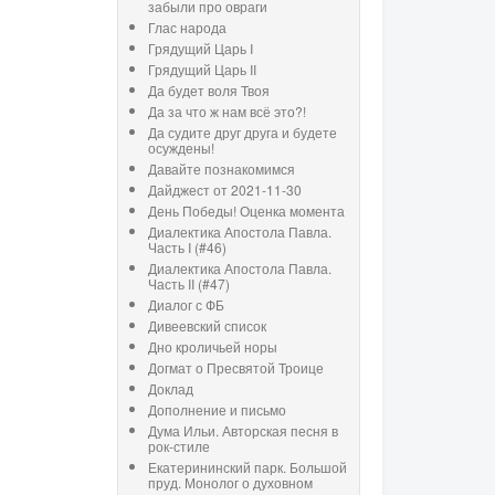
забыли про овраги
Глас народа
Грядущий Царь I
Грядущий Царь II
Да будет воля Твоя
Да за что ж нам всё это?!
Да судите друг друга и будете
осуждены!
Давайте познакомимся
Дайджест от 2021-11-30
День Победы! Оценка момента
Диалектика Апостола Павла.
Часть I (#46)
Диалектика Апостола Павла.
Часть II (#47)
Диалог с ФБ
Дивеевский список
Дно кроличьей норы
Догмат о Пресвятой Троице
Доклад
Дополнение и письмо
Дума Ильи. Авторская песня в
рок-стиле
Екатерининский парк. Большой
пруд. Монолог о духовном