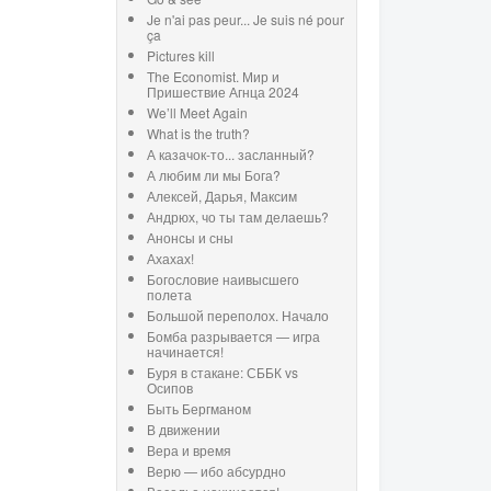
Je n'ai pas peur... Je suis né pour
ça
Pictures kill
The Economist. Мир и
Пришествие Агнца 2024
We’ll Meet Again
What is the truth?
А казачок-то... засланный?
А любим ли мы Бога?
Алексей, Дарья, Максим
Андрюх, чо ты там делаешь?
Анонсы и сны
Ахахах!
Богословие наивысшего
полета
Большой переполох. Начало
Бомба разрывается — игра
начинается!
Буря в стакане: СББК vs
Осипов
Быть Бергманом
В движении
Вера и время
Верю — ибо абсурдно