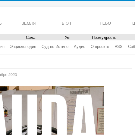
Ь
ЗЕМЛЯ
Б О Г
НЕБО
Ц
е
Сила
Ум
Премудрость
ния
Энциклопедия
Суд по Истине
Аудио
О проекте
RSS
Соб
ября 2023