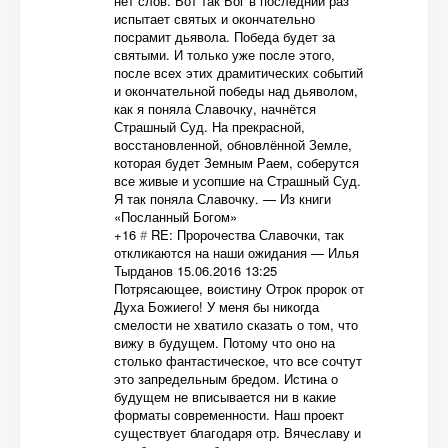
нет слов. Вот так Бог в последний раз
испытает святых и окончательно
посрамит дьявола. Победа будет за
святыми. И только уже после этого,
после всех этих драмитических событий
и окончательной победы над дьяволом,
как я поняла Славочку, начнётся
Страшный Суд. На прекрасной,
восстановленной, обновлённой Земле,
которая будет Земным Раем, соберутся
все живые и усопшие на Страшный Суд.
Я так поняла Славочку. — Из книги
«Посланный Богом»
+16
#
RE: Пророчества Славочки, так
откликаются на наши ожидания
—
Илья
Тырданов
15.06.2016 13:25
Потрясающее, воистину Отрок пророк от
Духа Божиего! У меня бы никогда
смелости не хватило сказать о том, что
вижу в будущем. Потому что оно на
столько фантастическое, что все сочтут
это запредельным бредом. Истина о
будущем не вписывается ни в какие
форматы современности. Наш проект
существует благодаря отр. Вячеславу и