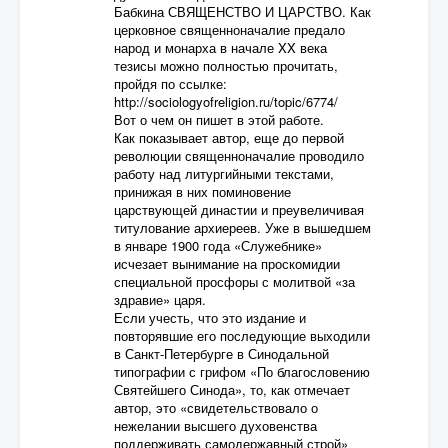
Бабкина СВЯЩЕНСТВО И ЦАРСТВО. Как
церковное священноначалие предало
народ и монарха в начале XX века
тезисы можно полностью прочитать,
пройдя по ссылке:
http://sociologyofreligion.ru/topic/6774/
Вот о чем он пишет в этой работе.
Как показывает автор, еще до первой
революции священноначалие проводило
работу над литургийными текстами,
принижая в них поминовение
царствующей династии и преувеличивая
титулование архиереев. Уже в вышедшем
в январе 1900 года «Служебнике»
исчезает вынимание на проскомидии
специальной просфоры с молитвой «за
здравие» царя.
Если учесть, что это издание и
повторявшие его последующие выходили
в Санкт-Петербурге в Синодальной
типографии с грифом «По благословению
Святейшего Синода», то, как отмечает
автор, это «свидетельствовало о
нежелании высшего духовенства
поддерживать самодержавный строй»