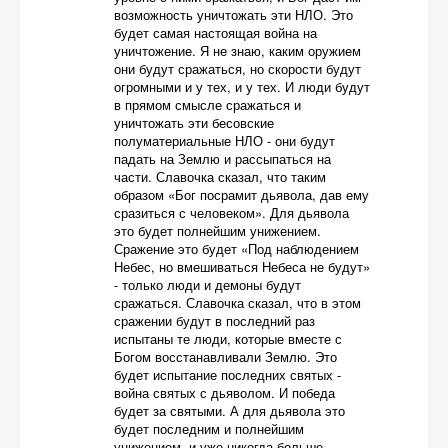
возможность уничтожать эти НЛО. Это
будет самая настоящая война на
уничтожение. Я не знаю, каким оружием
они будут сражаться, но скорости будут
огромными и у тех, и у тех. И люди будут
в прямом смысле сражаться и
уничтожать эти бесовские
полуматериальные НЛО - они будут
падать на Землю и рассыпаться на
части. Славочка сказал, что таким
образом «Бог посрамит дьявола, дав ему
сразиться с человеком». Для дьявола
это будет полнейшим унижением.
Сражение это будет «Под наблюдением
Небес, но вмешиваться Небеса не будут»
- только люди и демоны будут
сражаться. Славочка сказал, что в этом
сражении будут в последний раз
испытаны те люди, которые вместе с
Богом восстанавливали Землю. Это
будет испытание последних святых -
война святых с дьяволом. И победа
будет за святыми. А для дьявола это
будет последним и полнейшим
унижением, и уже никогда больше