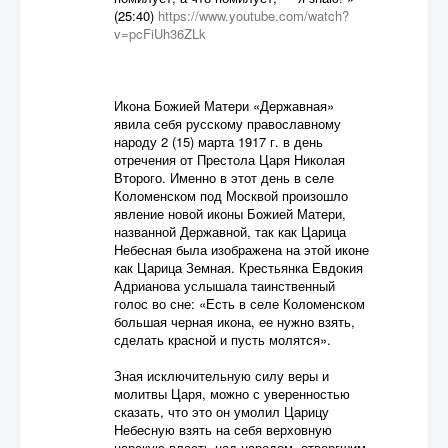
(25:40)
https://www.youtube.com/watch?
v=pcFiUh36ZLk
Икона Божией Матери «Державная»
явила себя русскому православному
народу 2 (15) марта 1917 г. в день
отречения от Престола Царя Николая
Второго. Именно в этот день в селе
Коломенском под Москвой произошло
явление новой иконы Божией Матери,
названной Державной, так как Царица
Небесная была изображена на этой иконе
как Царица Земная. Крестьянка Евдокия
Адрианова услышала таинственный
голос во сне: «Есть в селе Коломенском
большая черная икона, ее нужно взять,
сделать красной и пусть молятся».
Зная исключительную силу веры и
молитвы Царя, можно с уверенностью
сказать, что это он умолил Царицу
Небесную взять на себя верховную
царскую власть над народом, отвергшим