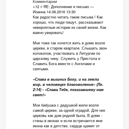
Комментарии
+12
#
RE: Дополнение и письмо
—
Иоанна
14.06.2016 13:30
Как радостно читать такие письма ! Как
хорошо, что люди пишут, рассказывают
невероятные истории из своей жизни. Как
важно уверовать!
Мне тоже так хочется жить в доме возле
церкви, в старом квартале. Слышать звон
колоколов, участвовать в Литургии по
царскому чину. Служить у Престола и
Славить Бога вместе с Ангелами и
святыми.
«Слава в вышних Богу, и на земли
мир, в человецех благоволение» (Лк.
2:14) - «Слава Тебе, показавшему нам
свет!»
Мои бабушка с дедушкой жили возле
самой церкви, за одной оградой. Для них
церковь как дом родной была. В доме -
стены в иконах и если встречается мне
икона как в детстве, сердце щемит от