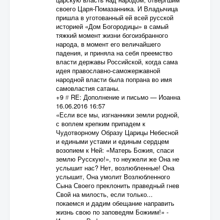
своего Царя-Помазанника. И Владычица
пришла в уготованный ей всей русской
историей «Дом Богородицы» в самый
тяжкий момент жизни богоизбранного
народа, в момент его величайшего
падения, и приняла на себя преемство
власти державы Российской, когда сама
идея православно-саможержавной
народной власти была попрана во имя
самовластия сатаны.
+9
#
RE: Дополнение и письмо
—
Иоанна
16.06.2016 16:57
«Если все мы, изгнанники земли родной,
с воплем крепким припадем к
Чудотворному Образу Царицы Небесной
и едиными устами и единым сердцем
возопием к Ней: «Матерь Божия, спаси
землю Русскую!», то неужели же Она не
услышит нас? Нет, возлюбленные! Она
услышит, Она умолит Возлюбленного
Сына Своего преклонить праведный гнев
Свой на милость, если только...
покаемся и дадим обещание направить
жизнь свою по заповедям Божиим!» -