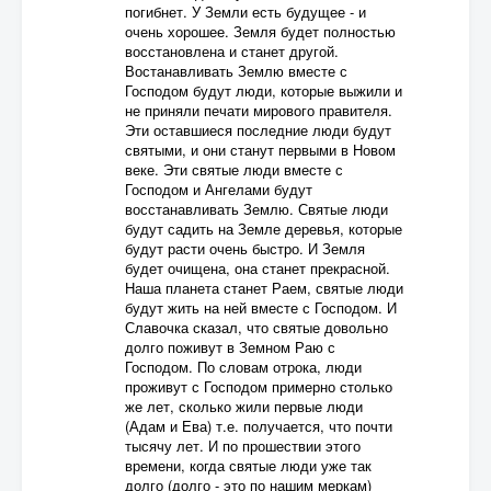
погибнет. У Земли есть будущее - и
очень хорошее. Земля будет полностью
восстановлена и станет другой.
Востанавливать Землю вместе с
Господом будут люди, которые выжили и
не приняли печати мирового правителя.
Эти оставшиеся последние люди будут
святыми, и они станут первыми в Новом
веке. Эти святые люди вместе с
Господом и Ангелами будут
восстанавливать Землю. Святые люди
будут садить на Земле деревья, которые
будут расти очень быстро. И Земля
будет очищена, она станет прекрасной.
Наша планета станет Раем, святые люди
будут жить на ней вместе с Господом. И
Славочка сказал, что святые довольно
долго поживут в Земном Раю с
Господом. По словам отрока, люди
проживут с Господом примерно столько
же лет, сколько жили первые люди
(Адам и Ева) т.е. получается, что почти
тысячу лет. И по прошествии этого
времени, когда святые люди уже так
долго (долго - это по нашим меркам)