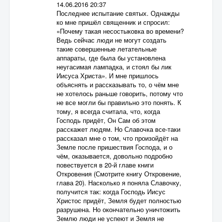
14.06.2016 20:37
Последнее испытание святых. Однажды
ко мне пришёл священник и спросил:
«Почему такая несостыковка во времени?
Ведь сейчас люди не могут создать
такие совершенные летательные
аппараты, где была бы установлена
неугасимая лампадка, и стоял бы лик
Иисуса Христа». И мне пришлось
объяснять и рассказывать то, о чём мне
не хотелось раньше говорить, потому что
не все могли бы правильно это понять. К
тому, я всегда считала, что, когда
Господь придёт, Он Сам об этом
расскажет людям. Но Славочка все-таки
рассказал мне о том, что произойдёт на
Земле после пришествия Господа, и о
чём, оказывается, довольно подробно
повествуется в 20-й главе книги
Откровения (Смотрите книгу Откровение,
глава 20). Насколько я поняла Славочку,
получится так: когда Господь Иисус
Христос придёт, Земля будет полностью
разрушена. Но окончательно уничтожить
Землю люди не успеют и Земля не