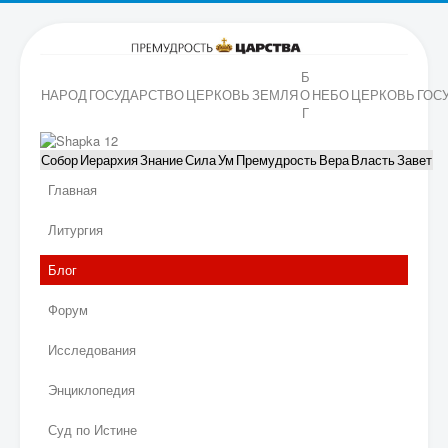
Б
НАРОД
ГОСУДАРСТВО
ЦЕРКОВЬ
ЗЕМЛЯ
О
НЕБО
ЦЕРКОВЬ
ГОС
Г
Собор
Иерархия
Знание
Сила
Ум
Премудрость
Вера
Власть
Завет
Главная
Литургия
Блог
Форум
Исследования
Энциклопедия
Суд по Истине