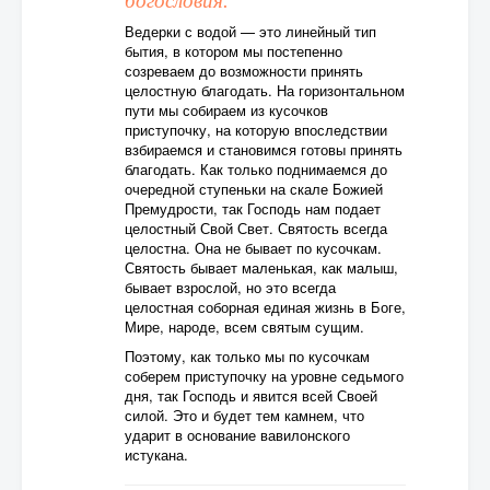
богословия.
Ведерки с водой — это линейный тип
бытия, в котором мы постепенно
созреваем до возможности принять
целостную благодать. На горизонтальном
пути мы собираем из кусочков
приступочку, на которую впоследствии
взбираемся и становимся готовы принять
благодать. Как только поднимаемся до
очередной ступеньки на скале Божией
Премудрости, так Господь нам подает
целостный Свой Свет. Святость всегда
целостна. Она не бывает по кусочкам.
Святость бывает маленькая, как малыш,
бывает взрослой, но это всегда
целостная соборная единая жизнь в Боге,
Мире, народе, всем святым сущим.
Поэтому, как только мы по кусочкам
соберем приступочку на уровне седьмого
дня, так Господь и явится всей Своей
силой. Это и будет тем камнем, что
ударит в основание вавилонского
истукана.