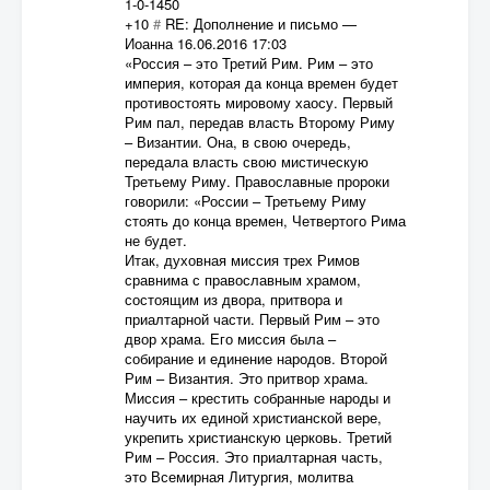
1-0-1450
+10
#
RE: Дополнение и письмо
—
Иоанна
16.06.2016 17:03
«Россия – это Третий Рим. Рим – это
империя, которая да конца времен будет
противостоять мировому хаосу. Первый
Рим пал, передав власть Второму Риму
– Византии. Она, в свою очередь,
передала власть свою мистическую
Третьему Риму. Православные пророки
говорили: «России – Третьему Риму
стоять до конца времен, Четвертого Рима
не будет.
Итак, духовная миссия трех Римов
сравнима с православным храмом,
состоящим из двора, притвора и
приалтарной части. Первый Рим – это
двор храма. Его миссия была –
собирание и единение народов. Второй
Рим – Византия. Это притвор храма.
Миссия – крестить собранные народы и
научить их единой христианской вере,
укрепить христианскую церковь. Третий
Рим – Россия. Это приалтарная часть,
это Всемирная Литургия, молитва