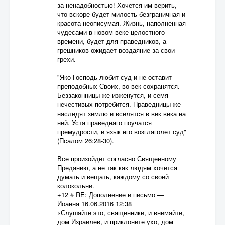
за ненадобностью! Хочется им верить,
что вскоре будет милость безграничная и
красота неописумая. Жизнь, наполненная
чудесами в новом веке целостного
времени, будет для праведников, а
грешников ожидает воздаяние за свои
грехи.
"Яко Господь любит суд и не оставит
преподобных Своих, во век сохранятся.
Беззаконницы же изженутся, и семя
нечестивых потребится. Праведницы же
наследят землю и вселятся в век века на
ней. Уста праведнаго поучатся
премудрости, и язык eго возглаголет суд"
(Псалом 26:28-30).
Все произойдет согласно Священному
Преданию, а не так как людям хочется
думать и вещать, каждому со своей
колокольни.
+12
#
RE: Дополнение и письмо
—
Иоанна
16.06.2016 12:38
«Слушайте это, священники, и внимайте,
дом Израилев, и приклоните ухо, дом