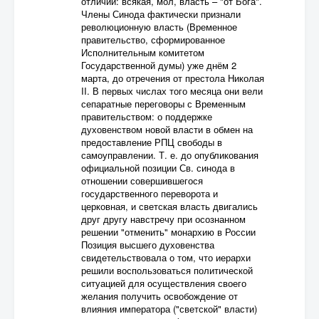
отличий: всякая, мол, власть – "от Бога".
Члены Синода фактически признали
революционную власть (Временное
правительство, сформированное
Исполнительным комитетом
Государственной думы) уже днём 2
марта, до отречения от престола Николая
II. В первых числах того месяца они вели
сепаратные переговоры с Временным
правительством: о поддержке
духовенством новой власти в обмен на
предоставление РПЦ свободы в
самоуправлении. Т. е. до опубликования
официальной позиции Св. синода в
отношении совершившегося
государственного переворота и
церковная, и светская власть двигались
друг другу навстречу при осознанном
решении "отменить" монархию в России
Позиция высшего духовенства
свидетельствовала о том, что иерархи
решили воспользоваться политической
ситуацией для осуществления своего
желания получить освобождение от
влияния императора ("светской" власти)