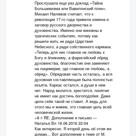
Прослушала еще раз доклад «Тайна
Большевизма или Вавилонский плен».
Михаил Налимов считает, что к
революции 17-го года привели измена и
заговор русского дворянства и
духовенства. Именно они виновны в
трагических событиях, потому как
решили жить не ради Царствия
Небесного, а ради собственного кармана.
«Теперь для них главное не любовь к
Богу и ближнему, а фарисейский обряд
духовенства, благочестие они заменяют
на лицемерие, где главное не любовь, а
обряд». Обрядовая часть осталась, а вся
духовная составляющая была полностью
изъята. Каркас остался, а души в нем
нет. Народ молится, крестится, понятия
не имеет как достичь богоподобия. Даже
цели себе такой не ставит. А ведь для
этого мы и живем, это главная цель всей
человеческой жизни.
+8
#
RE: Дополнение и письмо
—
Наталья Вл
16.06.2016 22:04
Как интересно. Я второй день об этом же
думаю... Вот дополнение к теме от М.