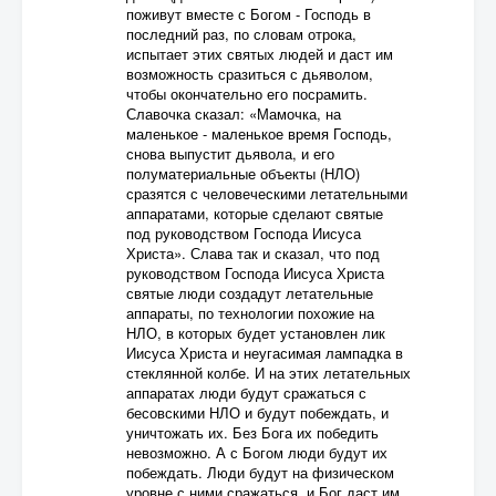
поживут вместе с Богом - Господь в
последний раз, по словам отрока,
испытает этих святых людей и даст им
возможность сразиться с дьяволом,
чтобы окончательно его посрамить.
Славочка сказал: «Мамочка, на
маленькое - маленькое время Господь,
снова выпустит дьявола, и его
полуматериальные объекты (НЛО)
сразятся с человеческими летательными
аппаратами, которые сделают святые
под руководством Господа Иисуса
Христа». Слава так и сказал, что под
руководством Господа Иисуса Христа
святые люди создадут летательные
аппараты, по технологии похожие на
НЛО, в которых будет установлен лик
Иисуса Христа и неугасимая лампадка в
стеклянной колбе. И на этих летательных
аппаратах люди будут сражаться с
бесовскими НЛО и будут побеждать, и
уничтожать их. Без Бога их победить
невозможно. А с Богом люди будут их
побеждать. Люди будут на физическом
уровне с ними сражаться, и Бог даст им