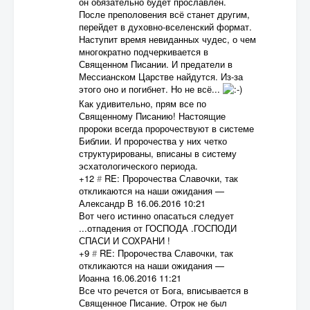
он обязательно будет прославлен.
После преполовения всё станет другим,
перейдет в духовно-вселенский формат.
Наступит время невиданных чудес, о чем
многократно подчеркивается в
Священном Писании. И предатели в
Мессианском Царстве найдутся. Из-за
этого оно и погибнет. Но не всё...
Как удивительно, прям все по
Священному Писанию! Настоящие
пророки всегда пророчествуют в системе
Библии. И пророчества у них четко
структурированы, вписаны в систему
эсхатологического периода.
+12
#
RE: Пророчества Славочки, так
откликаются на наши ожидания
—
Александр В
16.06.2016 10:21
Вот чего истинно опасаться следует
...отпадения от ГОСПОДА .ГОСПОДИ
СПАСИ И СОХРАНИ !
+9
#
RE: Пророчества Славочки, так
откликаются на наши ожидания
—
Иоанна
16.06.2016 11:21
Все что речется от Бога, вписывается в
Священное Писание. Отрок не был