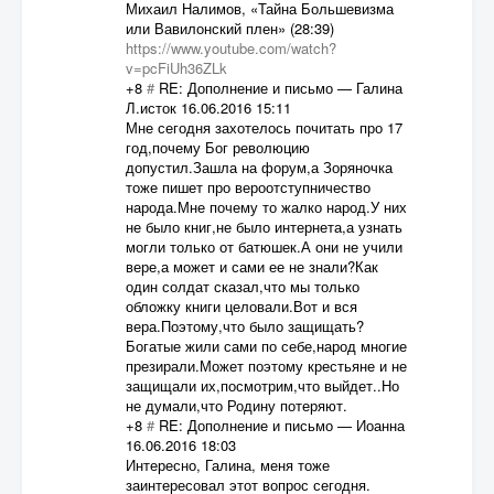
Михаил Налимов, «Тайна Большевизма
или Вавилонский плен» (28:39)
https://www.youtube.com/watch?
v=pcFiUh36ZLk
+8
#
RE: Дополнение и письмо
—
Галина
Л.исток
16.06.2016 15:11
Мне сегодня захотелось почитать про 17
год,почему Бог революцию
допустил.Зашла на форум,а Зоряночка
тоже пишет про вероотступничество
народа.Мне почему то жалко народ.У них
не было книг,не было интернета,а узнать
могли только от батюшек.А они не учили
вере,а может и сами ее не знали?Как
один солдат сказал,что мы только
обложку книги целовали.Вот и вся
вера.Поэтому,что было защищать?
Богатые жили сами по себе,народ многие
презирали.Может поэтому крестьяне и не
защищали их,посмотрим,что выйдет..Но
не думали,что Родину потеряют.
+8
#
RE: Дополнение и письмо
—
Иоанна
16.06.2016 18:03
Интересно, Галина, меня тоже
заинтересовал этот вопрос сегодня.