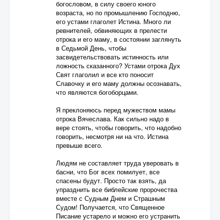
богословом, в силу своего юного
возраста, но по промышлению Господню,
его устами глаголет Истина. Много ли
ревнителей, обвиняющих в прелести
отрока и его маму, в состоянии заглянуть
в Седьмой День, чтобы
засвидетельствовать истинность или
ложность сказанного? Устами отрока Дух
Свят глаголил и все кто поносит
Славочку и его маму должны осознавать,
что являются богоборцами.
Я преклоняюсь перед мужеством мамы
отрока Вячеслава. Как сильно надо в
вере стоять, чтобы говорить, что надобно
говорить, несмотря ни на что. Истина
превыше всего.
Людям не составляет труда уверовать в
басни, что Бог всех помилует, все
спасены будут. Просто так взять, да
упразднить все библейские пророчества
вместе с Судным Днем и Страшным
Судом! Получается, что Священное
Писание устарело и можно его устранить