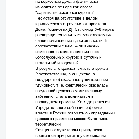
на церковные дела и фактически
избавиться от царя как своего
"харизматического конкурента".
Несмотря на отсутствие в целом
юридического отречения от престола
Дома Романовых[2], Св. синод 6–8 марта
распорядился изъять из богослужебных
чинов поминовение царской власти. В
соответствии с чем были внесены
изменения в молитвословия всех
богослужебных кругов: в суточный,
недельный и годичный
В результате царская власть в церкви
(соответственно, в обществе, в
государстве) оказалась уничтоженной
"духовно", т. е. фактически оказалась
преданной церковно-молитвенному
забвению, стала поминаться в
прошедшем времени. Хотя до решения
Учредительного собрания о форме
власти в России говорить об упразднении
царского правления можно было лишь
теоретически
Священнослужителям принадлежит
временной приоритет в узаконивании