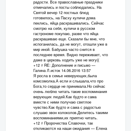
радости. Все православные праздники
отмечались и посты соблюдались. На
Святой вечер 12 постных блюд
готовилось, на Пасху куличи дома
пеклись, яйца раскрашивались. Сейчас
смотрю на себя, куличи в русском
гастрономе покупаю, разве что яйца
раскрашиваю еще. Сказали бы мне, что
испоганилась, да не могут, отошли уже в
мир иной. Бабушка часто снится в
последнее время. Видно переживает, что
даже в церковь ходить уже не могу((
+12
#
RE: Дополнение и письмо
—
Галина Л.исток
14.06.2016 13:57
Я росла в семье неверующих,была
комсомолка.А если и слышала,что про
Бога,то сердце не принимала.Но сейчас
очень люблю читать такие воспоминания
верующих людей.Как будто и сама
вместе с ними получаю светлое
чувство.Как будто и сама с радостью
слушаю звон колоколов.Делитесь такими
воспоминаниями,их приятно читать.
+12
#
Пророчества Славочки, так
откликаются на наши ожидания
—
Елена