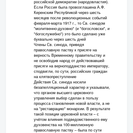
российской демократии (народовластия).
Если Россия была провозглашена А.Ф.
Керенским Республикой через шесть
месяцев после революционных событий
февраля-марта 1917 г., то Св. синодом
"молитвенно-духовно" (и "богословски", и
"богослужебно") это было сделано уже
буквально через шесть дней
Члены Св. синода, приведя
православную паству к присяге на
верность Временному правительству и
не освободив народ от действовавшей
присяги на верноподданство императору,
сподвигли, по сути, российских граждан
на клятвопреступление
Действия Св. синода носили
безапелляционный характер и указывали,
что органом высшего церковного
управления выбор сделан в пользу
процесса становления новой власти, а не
на "реставрацию" монархии. В результате
такой позиции церковной власти – с
учётом влияния подведомственного ему
духовенства на 100-миллионную
православную паству – была по сути