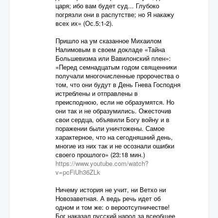
царя; ибо вам будет суд... Глубоко
погрязли они в распутстве; но Я накажу
всех их» (Ос.5:1-2).
Пришло на ум сказанное Михаилом
Налимовым в своем докладе «Тайна
Большевизма или Вавилонский плен»:
«Перед семнадцатым годом священники
получали многочисленные пророчества о
том, что они будут в День Гнева Господня
истреблены и отправлены в
преисподнюю, если не образумятся. Но
они так и не образумились. Ожесточив
свои сердца, объявили Богу войну и в
поражении были уничтожены. Самое
характерное, что на сегодняшний день,
многие из них так и не осознали ошибки
своего прошлого» (23:18 мин.)
https://www.youtube.com/watch?
v=pcFiUh36ZLk
Ничему история не учит, ни Ветхо ни
Новозаветная. А ведь речь идет об
одном и том же: о вероотсупничестве!
Бог наказал русский народ за всеобщее