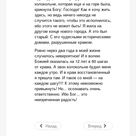
колокольне, которая еще и на горе была,
крикнула Богу: Господи! Как я хочу жить
здесь, но ведь ничего никогда не
случится такого, чтобы это исполнилось,
ибо этого не может быть! Я жила на
другом конце нового города. А это был
старый. С его чудесными историческими
домами, разрушенным храмом.
Ровно через два года в моей жизни
случилось невероятное! И я волею
Божией оказалась на 12 лет в 60 шагах
от храма. А звон колокольни будил меня
каждое утро. И в храм восстановленный
я пришла там. И такое со мной — на
каждом шагу!!!! К этому невозможно
привыкнуть! Но... осознавать очень
ответственно. Ибо Бог... это
неизреченная радость!
Назад
Вперед