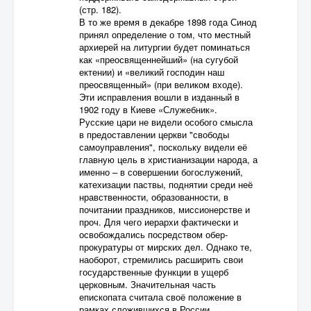
(стр. 182).
В то же время в декабре 1898 года Синод
принял определение о том, что местный
архиерей на литургии будет поминаться
как «преосвященнейший» (на сугубой
ектении) и «великий господин наш
преосвященный» (при великом входе).
Эти исправления вошли в изданный в
1902 году в Киеве «Служебник».
Русские цари не видели особого смысла
в предоставлении церкви "свободы
самоуправления", поскольку видели её
главную цель в христианизации народа, а
именно – в совершении богослужений,
катехизации паствы, поднятии среди неё
нравственности, образованности, в
почитании праздников, миссионерстве и
проч. Для чего иерархи фактически и
освобождались посредством обер-
прокуратуры от мирских дел. Однако те,
наоборот, стремились расширить свои
государственные функции в ущерб
церковным. Значительная часть
епископата считала своё положение в
рамках сложившихся в России