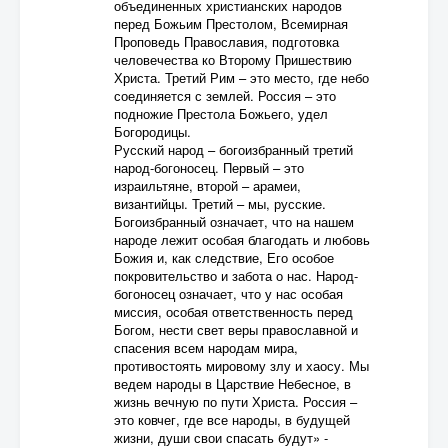
объединенных христианских народов
перед Божьим Престолом, Всемирная
Проповедь Православия, подготовка
человечества ко Второму Пришествию
Христа. Третий Рим – это место, где небо
соединяется с землей. Россия – это
подножие Престола Божьего, удел
Богородицы.
Русский народ – богоизбранный третий
народ-богоносец. Первый – это
израильтяне, второй – арамеи,
византийцы. Третий – мы, русские.
Богоизбранный означает, что на нашем
народе лежит особая благодать и любовь
Божия и, как следствие, Его особое
покровительство и забота о нас. Народ-
богоносец означает, что у нас особая
миссия, особая ответственность перед
Богом, нести свет веры православной и
спасения всем народам мира,
противостоять мировому злу и хаосу. Мы
ведем народы в Царствие Небесное, в
жизнь вечную по пути Христа. Россия –
это ковчег, где все народы, в будущей
жизни, души свои спасать будут» -