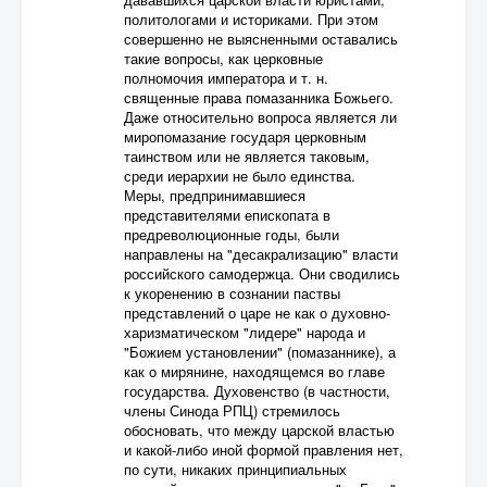
политологами и историками. При этом
совершенно не выясненными оставались
такие вопросы, как церковные
полномочия императора и т. н.
священные права помазанника Божьего.
Даже относительно вопроса является ли
миропомазание государя церковным
таинством или не является таковым,
среди иерархии не было единства.
Меры, предпринимавшиеся
представителями епископата в
предреволюционные годы, были
направлены на "десакрализацию" власти
российского самодержца. Они сводились
к укоренению в сознании паствы
представлений о царе не как о духовно-
харизматическом "лидере" народа и
"Божием установлении" (помазаннике), а
как о мирянине, находящемся во главе
государства. Духовенство (в частности,
члены Синода РПЦ) стремилось
обосновать, что между царской властью
и какой-либо иной формой правления нет,
по сути, никаких принципиальных