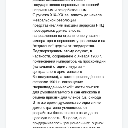
государственно-церковных отношений
неприятным и оскорбительным
С рубежа XIX–XX вв. вплоть до начала
Февральской революции
представителями высшей иерархии РПЦ
проводилась деятельность,
направленная на ограничение участия
императора в церковном управлении и на
"отдаление" церкви от государства.
Подтверждением этому служат, в
частности, сокращение с января 1900 г.
поминовения императора на проскомидии
(начальной стадии литургии –
центрального христианского
богослужения), а также произведённое в
феврале 1901 г. сокращение
"верноподданнической" части присяги
для рукополагаемого в сан епископа и
отмена присяги для членов Св. синода
В то же время духовенство едва ли не
демонстративно уклонялось от
разработки богословского взгляда на
царскую власть. В целом, оно
придерживалось "рациональных" оценок,
дававшихся царской власти юристами,