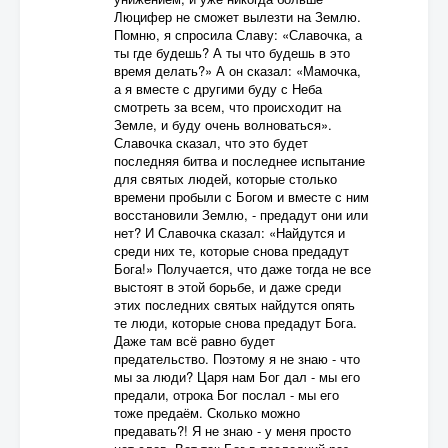
Люцифер не сможет вылезти на Землю.
Помню, я спросила Славу: «Славочка, а
ты где будешь? А ты что будешь в это
время делать?» А он сказал: «Мамочка,
а я вместе с другими буду с Неба
смотреть за всем, что происходит на
Земле, и буду очень волноваться».
Славочка сказал, что это будет
последняя битва и последнее испытание
для святых людей, которые столько
времени пробыли с Богом и вместе с ним
восстановили Землю, - предадут они или
нет? И Славочка сказал: «Найдутся и
среди них те, которые снова предадут
Бога!» Получается, что даже тогда не все
выстоят в этой борьбе, и даже среди
этих последних святых найдутся опять
те люди, которые снова предадут Бога.
Даже там всё равно будет
предательство. Поэтому я не знаю - что
мы за люди? Царя нам Бог дал - мы его
предали, отрока Бог послал - мы его
тоже предаём. Сколько можно
предавать?! Я не знаю - у меня просто