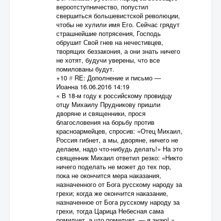
вероотступничество, попустил
свершиться большевистской революции,
чтобы не хулили имя Его. Сейчас грядут
страшнейшие потрясения, Господь
обрушит Свой гнев на нечестивцев,
творящих беззакония, а они знать ничего
не хотят, будучи уверены, что все
помилованы будут.
+10
#
RE: Дополнение и письмо
—
Иоанна
16.06.2016 14:19
« В 18-м году к российскому провидцу
отцу Михаилу Прудникову пришли
дворяне и священники, прося
благословения на борьбу против
красноармейцев, спросив: «Отец Михаил,
Россия гибнет, а мы, дворяне, ничего не
делаем, надо что-нибудь делать!» На это
священник Михаил ответил резко: «Никто
ничего поделать не может до тех пор,
пока не окончится мера наказания,
назначенного от Бога русскому народу за
грехи; когда же окончится наказание,
назначенное от Бога русскому народу за
грехи, тогда Царица Небесная сама
помилует, а что помилует, — я знаю! »