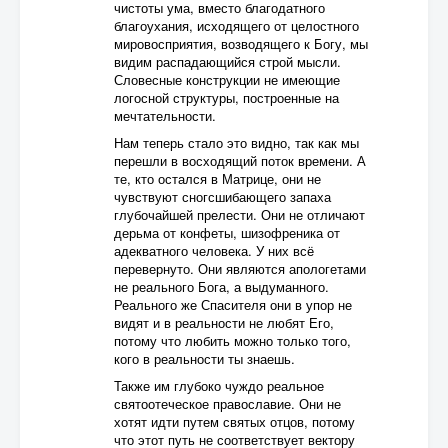
чистоты ума, вместо благодатного
благоухания, исходящего от целостного
мировосприятия, возводящего к Богу, мы
видим распадающийся строй мысли.
Словесные конструкции не имеющие
логосной структуры, построенные на
мечтательности.
Нам теперь стало это видно, так как мы
перешли в восходящий поток времени. А
те, кто остался в Матрице, они не
чувствуют сногсшибающего запаха
глубочайшей прелести. Они не отличают
дерьма от конфеты, шизофреника от
адекватного человека. У них всё
перевернуто. Они являются апологетами
не реального Бога, а выдуманного.
Реального же Спасителя они в упор не
видят и в реальности не любят Его,
потому что любить можно только того,
кого в реальности ты знаешь.
Также им глубоко чуждо реальное
святоотеческое православие. Они не
хотят идти путем святых отцов, потому
что этот путь не соответствует вектору