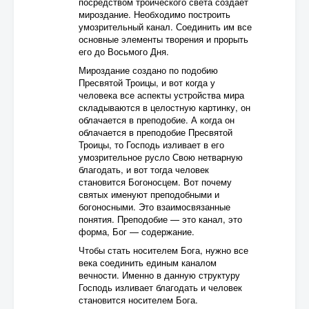
посредством троического света создает
мироздание. Необходимо построить
умозрительный канал. Соединить им все
основные элементы творения и прорыть
его до Восьмого Дня.
Мироздание создано по подобию
Пресвятой Троицы, и вот когда у
человека все аспекты устройства мира
складываются в целостную картинку, он
облачается в преподобие. А когда он
облачается в преподобие Пресвятой
Троицы, то Господь изливает в его
умозрительное русло Свою нетварную
благодать, и вот тогда человек
становится Богоносцем. Вот почему
святых именуют преподобными и
богоносными. Это взаимосвязанные
понятия. Преподобие — это канал, это
форма, Бог — содержание.
Чтобы стать носителем Бога, нужно все
века соединить единым каналом
вечности. Именно в данную структуру
Господь изливает благодать и человек
становится носителем Бога.