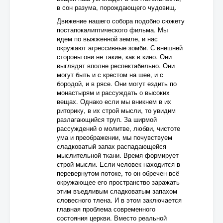
в сон разума, порождающего чудовищ.
Движение нашего собора подобно сюжету
постапокалиптического фильма. Мы
идем по выжженной земле, и нас
окружают агрессивные зомби. С внешней
стороны они не такие, как в кино. Они
выглядят вполне респектабельно. Они
могут быть и с крестом на шее, и с
бородой, и в рясе. Они могут ездить по
монастырям и рассуждать о высоких
вещах. Однако если мы вникнем в их
риторику, в их строй мысли, то увидим
разлагающийся труп. За ширмой
рассуждений о молитве, любви, чистоте
ума и преображении, мы почувствуем
сладковатый запах распадающейся
мыслительной ткани. Время формирует
строй мысли. Если человек находится в
перевернутом потоке, то он обречен всё
окружающее его пространство заражать
этим въедливым сладковатым запахом
словесного тлена. И в этом заключается
главная проблема современного
состояния церкви. Вместо реальной