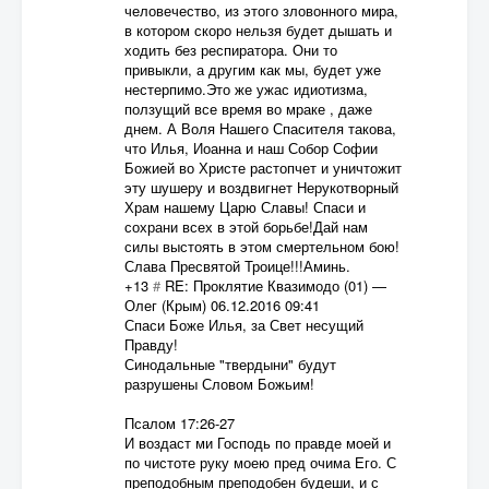
человечество, из этого зловонного мира,
в котором скоро нельзя будет дышать и
ходить без респиратора. Они то
привыкли, а другим как мы, будет уже
нестерпимо.Это же ужас идиотизма,
ползущий все время во мраке , даже
днем. А Воля Нашего Спасителя такова,
что Илья, Иоанна и наш Собор Софии
Божией во Христе растопчет и уничтожит
эту шушеру и воздвигнет Нерукотворный
Храм нашему Царю Славы! Спаси и
сохрани всех в этой борьбе!Дай нам
силы выстоять в этом смертельном бою!
Слава Пресвятой Троице!!!Аминь.
+13
#
RE: Проклятие Квазимодо (01)
—
Олег (Крым)
06.12.2016 09:41
Спаси Боже Илья, за Свет несущий
Правду!
Синодальные "твердыни" будут
разрушены Словом Божьим!
Псалом 17:26-27
И воздаст ми Господь по правде моей и
по чистоте руку моею пред очима Его. С
преподобным преподобен будеши, и с