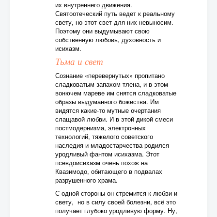
их внутреннего движения.
Святоотеческий путь ведет к реальному
свету, но этот свет для них невыносим.
Поэтому они выдумывают свою
собственную любовь, духовность и
исихазм.
Тьма и свет
Сознание «перевернутых» пропитано
сладковатым запахом тлена, и в этом
вонючем мареве им снятся сладковатые
образы выдуманного божества. Им
видятся какие-то мутные очертания
слащавой любви. И в этой дикой смеси
постмодернизма, электронных
технологий, тяжелого советского
наследия и младостарчества родился
уродливый фантом исихазма. Этот
псевдоисихазм очень похож на
Квазимодо, обитающего в подвалах
разрушенного храма.
С одной стороны он стремится к любви и
свету, но в силу своей болезни, всё это
получает глубоко уродливую форму. Ну,