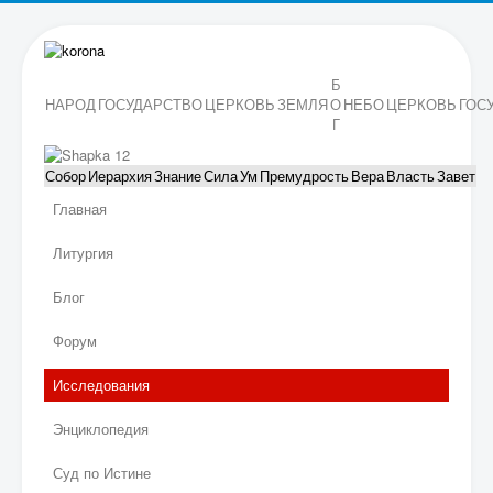
Б
НАРОД
ГОСУДАРСТВО
ЦЕРКОВЬ
ЗЕМЛЯ
О
НЕБО
ЦЕРКОВЬ
ГОС
Г
Собор
Иерархия
Знание
Сила
Ум
Премудрость
Вера
Власть
Завет
Главная
Литургия
Блог
Форум
Исследования
Энциклопедия
Суд по Истине