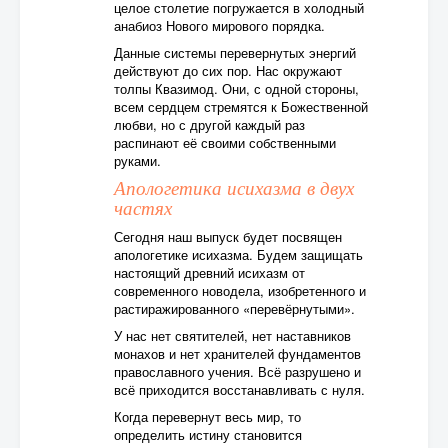
целое столетие погружается в холодный
анабиоз Нового мирового порядка.
Данные системы перевернутых энергий
действуют до сих пор. Нас окружают
толпы Квазимод. Они, с одной стороны,
всем сердцем стремятся к Божественной
любви, но с другой каждый раз
распинают её своими собственными
руками.
Апологетика исихазма в двух
частях
Сегодня наш выпуск будет посвящен
апологетике исихазма. Будем защищать
настоящий древний исихазм от
современного новодела, изобретенного и
растиражированного «перевёрнутыми».
У нас нет святителей, нет наставников
монахов и нет хранителей фундаментов
православного учения. Всё разрушено и
всё приходится восстанавливать с нуля.
Когда перевернут весь мир, то
определить истину становится