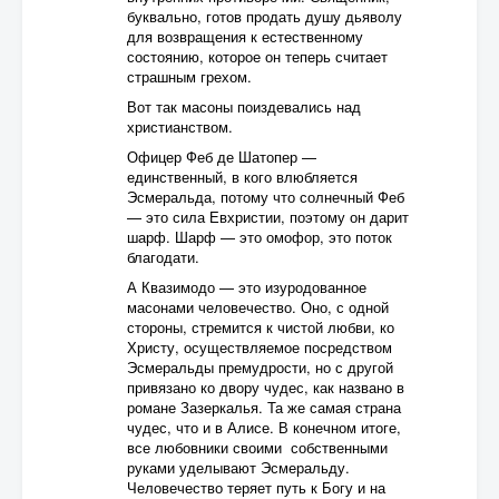
буквально, готов продать душу дьяволу
для возвращения к естественному
состоянию, которое он теперь считает
страшным грехом.
Вот так масоны поиздевались над
христианством.
Офицер Феб де Шатопер —
единственный, в кого влюбляется
Эсмеральда, потому что солнечный Феб
— это сила Евхристии, поэтому он дарит
шарф. Шарф — это омофор, это поток
благодати.
А Квазимодо — это изуродованное
масонами человечество. Оно, с одной
стороны, стремится к чистой любви, ко
Христу, осуществляемое посредством
Эсмеральды премудрости, но с другой
привязано ко двору чудес, как названо в
романе Зазеркалья. Та же самая страна
чудес, что и в Алисе. В конечном итоге,
все любовники своими собственными
руками уделывают Эсмеральду.
Человечество теряет путь к Богу и на