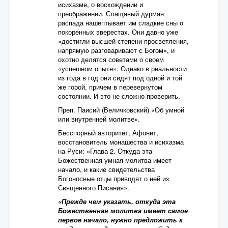
исихазме, о восхождении и
преображении. Слащавый дурман
распада нашептывает им сладкие сны о
покоренных эверестах. Они давно уже
«достигли высшей степени просветления,
напрямую разговаривают с Богом», и
охотно делятся советами о своем
«успешном опыте». Однако в реальности
из года в год они сидят под одной и той
же горой, причем в перевернутом
состоянии. И это не сложно проверить.
Преп. Паисий (Величковский) «Об умной
или внутренней молитве».
Бесспорный авторитет, Афонит,
восстановитель монашества и исихазма
на Руси: «Глава 2. Откуда эта
Божественная умная молитва имеет
начало, и какие свидетельства
Богоносные отцы приводят о ней из
Священного Писания».
«Прежде чем указать, откуда эта
Божественная молитва имеет самое
первое начало, нужно предложить к