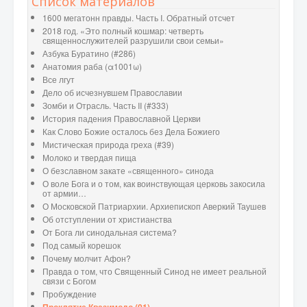
Список материалов
1600 мегатонн правды. Часть I. Обратный отсчет
2018 год. «Это полный кошмар: четверть
священнослужителей разрушили свои семьи»
Азбука Буратино (#286)
Анатомия раба (α1001ω)
Все лгут
Дело об исчезнувшем Православии
Зомби и Отрасль. Часть II (#333)
История падения Православной Церкви
Как Слово Божие осталось без Дела Божиего
Мистическая природа греха (#39)
Молоко и твердая пища
О безславном закате «священного» синода
О воле Бога и о том, как воинствующая церковь закосила
от армии…
О Московской Патриархии. Архиепископ Аверкий Таушев
Об отступлении от христианства
От Бога ли синодальная система?
Под самый корешок
Почему молчит Афон?
Правда о том, что Священный Синод не имеет реальной
связи с Богом
Пробуждение
Проклятие Квазимодо (01)