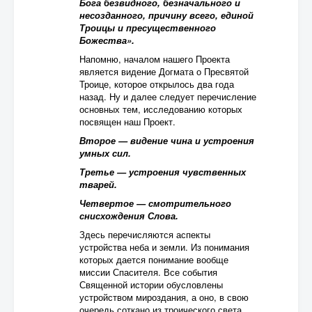
Бога безвидного, безначального и
несозданного, причину всего, единой
Троицы и пресущественного
Божества».
Напомню, началом нашего Проекта
является видение Догмата о Пресвятой
Троице, которое открылось два года
назад. Ну и далее следует перечисление
основных тем, исследованию которых
посвящен наш Проект.
Второе — видение чина и устроения
умных сил.
Третье — устроения чувственных
тварей.
Четвертое — смотрительного
снисхождения Слова.
Здесь перечисляются аспекты
устройства неба и земли. Из понимания
которых дается понимание вообще
миссии Спасителя. Все события
Священной истории обусловлены
устройством мироздания, а оно, в свою
очередь соткано из троического света.