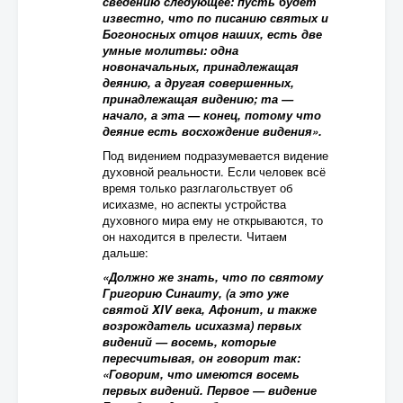
сведению следующее: пусть будет
известно, что по писанию святых и
Богоносных отцов наших, есть две
умные молитвы: одна
новоначальных, принадлежащая
деянию, а другая совершенных,
принадлежащая видению; та —
начало, а эта — конец, потому что
деяние есть восхождение видения».
Под видением подразумевается видение
духовной реальности. Если человек всё
время только разглагольствует об
исихазме, но аспекты устройства
духовного мира ему не открываются, то
он находится в прелести. Читаем
дальше:
«Должно же знать, что по святому
Григорию Синаиту, (а это уже
святой XIV века, Афонит, и также
возрождатель исихазма) первых
видений — восемь, которые
пересчитывая, он говорит так:
«Говорим, что имеются восемь
первых видений. Первое — видение