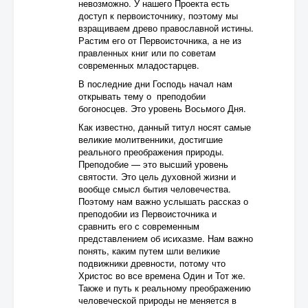
невозможно. У нашего Проекта есть
доступ к первоисточнику, поэтому мы
взращиваем древо православной истины.
Растим его от Первоисточника, а не из
правленных книг или по советам
современных младостарцев.
В последние дни Господь начал нам
открывать тему о преподобии
богоносцев. Это уровень Восьмого Дня.
Как известно, данный титул носят самые
великие молитвенники, достигшие
реального преображения природы.
Преподобие — это высший уровень
святости. Это цель духовной жизни и
вообще смысл бытия человечества.
Поэтому нам важно услышать рассказ о
преподобии из Первоисточника и
сравнить его с современным
представлением об исихазме. Нам важно
понять, каким путем шли великие
подвижники древности, потому что
Христос во все времена Один и Тот же.
Также и путь к реальному преображению
человеческой природы не меняется в