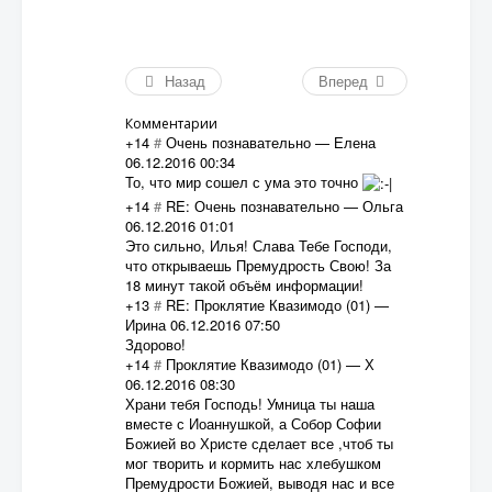
Назад
Вперед
Комментарии
+14
#
Очень познавательно
—
Елена
06.12.2016 00:34
То, что мир сошел с ума это точно
+14
#
RE: Очень познавательно
—
Ольга
06.12.2016 01:01
Это сильно, Илья! Слава Тебе Господи,
что открываешь Премудрость Свою! За
18 минут такой объём информации!
+13
#
RE: Проклятие Квазимодо (01)
—
Ирина
06.12.2016 07:50
Здорово!
+14
#
Проклятие Квазимодо (01)
—
Х
06.12.2016 08:30
Храни тебя Господь! Умница ты наша
вместе с Иоаннушкой, а Собор Софии
Божией во Христе сделает все ,чтоб ты
мог творить и кормить нас хлебушком
Премудрости Божией, выводя нас и все