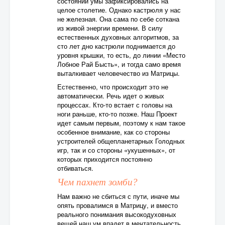
состоянии умы зафиксировались на
целое столетие. Однако кастрюля у нас
не железная. Она сама по себе соткана
из живой энергии времени. В силу
естественных духовных алгоритмов, за
сто лет дно кастрюли поднимается до
уровня крышки, то есть, до линии «Место
Лобное Рай Бысть», и тогда само время
выталкивает человечество из Матрицы.
Естественно, что происходит это не
автоматически. Речь идет о живых
процессах. Кто-то встает с головы на
ноги раньше, кто-то позже. Наш Проект
идет самым первым, поэтому к нам такое
особенное внимание, как со стороны
устроителей общепланетарных Голодных
игр, так и со стороны «укушенных», от
которых приходится постоянно
отбиваться.
Чем пахнет зомби?
Нам важно не сбиться с пути, иначе мы
опять провалимся в Матрицу, и вместо
реального понимания высокодуховных
вещей наш ум впадет в мечтательность,