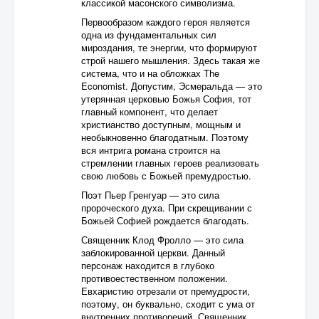
классикой масонского символизма.
Первообразом каждого героя является
одна из фундаментальных сил
мироздания, те энергии, что формируют
строй нашего мышления. Здесь такая же
система, что и на обложках The
Economist. Допустим, Эсмеральда — это
утерянная церковью Божья София, тот
главный компонент, что делает
христианство доступным, мощным и
необыкновенно благодатным. Поэтому
вся интрига романа строится на
стремлении главных героев реализовать
свою любовь с Божьей премудростью.
Поэт Пьер Гренгуар — это сила
пророческого духа. При скрещивании с
Божьей Софией рождается благодать.
Священник Клод Фролло — это сила
заблокированной церкви. Данный
персонаж находится в глубоко
противоестественном положении.
Евхаристию отрезали от премудрости,
поэтому, он буквально, сходит с ума от
внутренних противоречий. Священник,