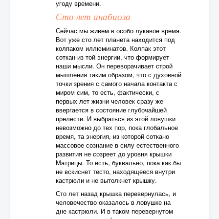
угоду времени.
Сто лет анабиоза
Сейчас мы живем в особо лукавое время.
Вот уже сто лет планета находится под
колпаком иллюминатов. Колпак этот
соткан из той энергии, что формирует
наши мысли. Он переворачивает строй
мышления таким образом, что с духовной
точки зрения с самого начала контакта с
миром сим, то есть, фактически, с
первых лет жизни человек сразу же
ввергается в состояние глубочайшей
прелести. И выбраться из этой ловушки
невозможно до тех пор, пока глобальное
время, та энергия, из которой соткано
массовое сознание в силу естественного
развития не созреет до уровня крышки
Матрицы. То есть, буквально, пока как бы
не вскиснет тесто, находящееся внутри
кастрюли и не вытолкнет крышку.
Сто лет назад крышка перевернулась, и
человечество оказалось в ловушке на
дне кастрюли. И в таком перевернутом