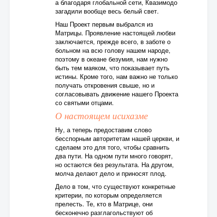
а благодаря глобальной сети, Квазимодо
загадили вообще весь белый свет.
Наш Проект первым выбрался из
Матрицы. Проявление настоящей любви
заключается, прежде всего, в заботе о
больном на всю голову нашем народе,
поэтому в океане безумия, нам нужно
быть тем маяком, что показывает путь
истины. Кроме того, нам важно не только
получать откровения свыше, но и
согласовывать движение нашего Проекта
со святыми отцами.
О настоящем исихазме
Ну, а теперь предоставим слово
бесспорным авторитетам нашей церкви, и
сделаем это для того, чтобы сравнить
два пути. На одном пути много говорят,
но остаются без результата. На другом,
молча делают дело и приносят плод.
Дело в том, что существуют конкретные
критерии, по которым определяется
прелесть. Те, кто в Матрице, они
бесконечно разглагольствуют об