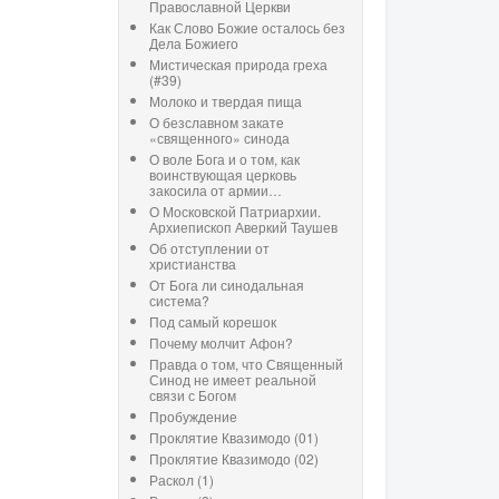
Православной Церкви
Как Слово Божие осталось без
Дела Божиего
Мистическая природа греха
(#39)
Молоко и твердая пища
О безславном закате
«священного» синода
О воле Бога и о том, как
воинствующая церковь
закосила от армии…
О Московской Патриархии.
Архиепископ Аверкий Таушев
Об отступлении от
христианства
От Бога ли синодальная
система?
Под самый корешок
Почему молчит Афон?
Правда о том, что Священный
Синод не имеет реальной
связи с Богом
Пробуждение
Проклятие Квазимодо (01)
Проклятие Квазимодо (02)
Раскол (1)