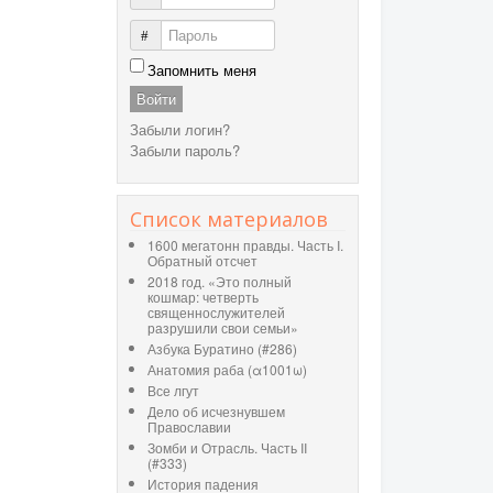
Пароль
Запомнить меня
Войти
Забыли логин?
Забыли пароль?
Список материалов
1600 мегатонн правды. Часть I.
Обратный отсчет
2018 год. «Это полный
кошмар: четверть
священнослужителей
разрушили свои семьи»
Азбука Буратино (#286)
Анатомия раба (α1001ω)
Все лгут
Дело об исчезнувшем
Православии
Зомби и Отрасль. Часть II
(#333)
История падения