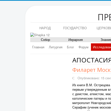
НАРОД
ГОСУДАРСТВО
ЦЕРКОВ
Собор
Иерархия
Знани
Главная
Литургия
Блог
Форум
Исследова
АПОСТАСИ
Филарет Моск
Опубликовано: 15 сен
Из книги В.М. Острецова 
первым утвержденным вл
с деистом, атеистом, ма
католические патеры и п
митрополит Новгородский
Серафим (ученик московс