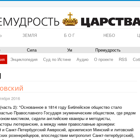
Ь
ЗЕМЛЯ
Б О Г
НЕБО
Ц
е
Сила
Ум
Премудрость
ния
Энциклопедия
Суд по Истине
Аудио
О проекте
RSS
Соб
Я
овский
тября 2016
(часть 2): "Основанное в 1814 году Библейское общество стало
астью Православного Государя экуменическим обществом, где рядом
соном-мистиком, сидели английские квакеры и методисты,
асторы лютеранские, а между ними православные архиереи:
 и Санкт-Петербургский Амвросий, архиепископ Минский и литовский
ких розенкрейцеров, впоследствии митрополит Санкт-петербургский),