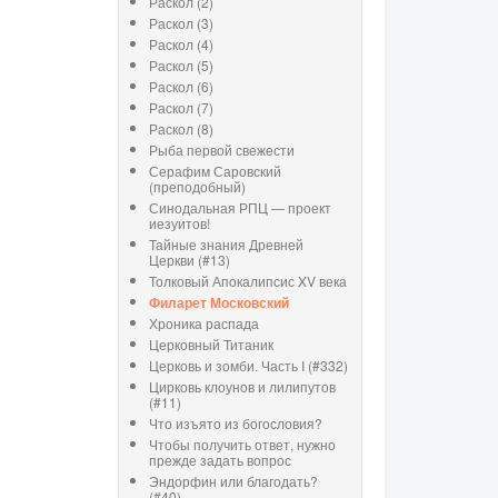
Раскол (2)
Раскол (3)
Раскол (4)
Раскол (5)
Раскол (6)
Раскол (7)
Раскол (8)
Рыба первой свежести
Серафим Саровский
(преподобный)
Синодальная РПЦ — проект
иезуитов!
Тайные знания Древней
Церкви (#13)
Толковый Апокалипсис XV века
Филарет Московский
Хроника распада
Церковный Титаник
Церковь и зомби. Часть I (#332)
Цирковь клоунов и лилипутов
(#11)
Что изъято из богословия?
Чтобы получить ответ, нужно
прежде задать вопрос
Эндорфин или благодать?
(#40)