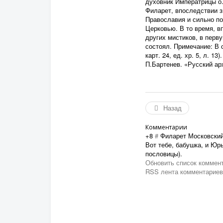
духовник Императрицы о.
Филарет, впоследствии 
Православия и сильно п
Церковью. В то время, в
других мистиков, в перв
состоял. Примечание: В 
карт. 24, ед. хр. 5, л. 1
П.Бартенев. «Русский архи
Назад
Комментарии
+8
#
Филарет Московски
Вот тебе, бабушка, и Юрь
пословицы).
Обновить список коммен
RSS лента комментариев