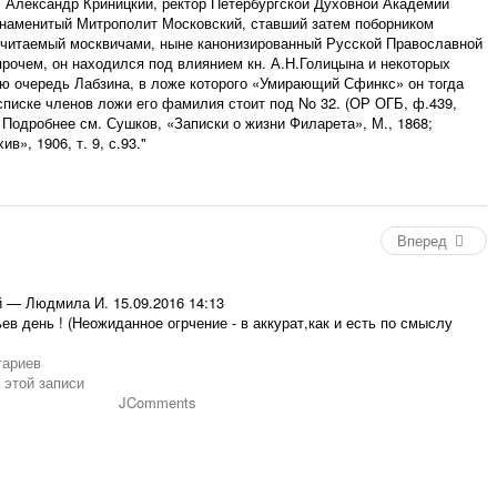
 Александр Криницкий, ректор Петербургской Духовной Академии
знаменитый Митрополит Московский, ставший затем поборником
очитаемый москвичами, ныне канонизированный Русской Православной
прочем, он находился под влиянием кн. А.Н.Голицына и некоторых
ую очередь Лабзина, в ложе которого «Умирающий Сфинкс» он тогда
списке членов ложи его фамилия стоит под No 32. (ОР ОГБ, ф.439,
3). Подробнее см. Сушков, «Записки о жизни Филарета», М., 1868;
в», 1906, т. 9, с.93."
Вперед
й
—
Людмила И.
15.09.2016 14:13
ев день ! (Неожиданное огрчение - в аккурат,как и есть по смыслу
тариев
 этой записи
JComments