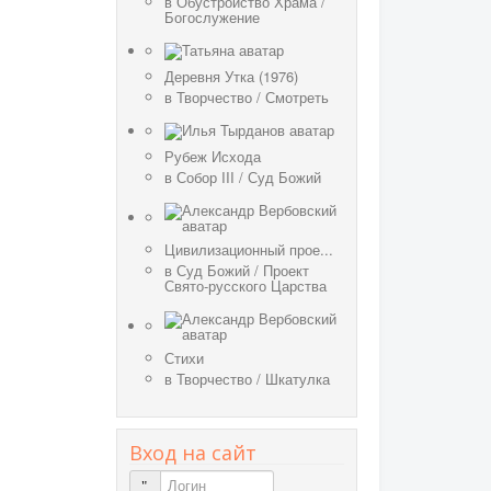
в
Обустройство Храма
/
Богослужение
Деревня Утка (1976)
в
Творчество
/
Смотреть
Рубеж Исхода
в
Собор III
/
Суд Божий
Цивилизационный прое...
в
Суд Божий
/
Проект
Свято-русского Царства
Стихи
в
Творчество
/
Шкатулка
Вход на сайт
Логин