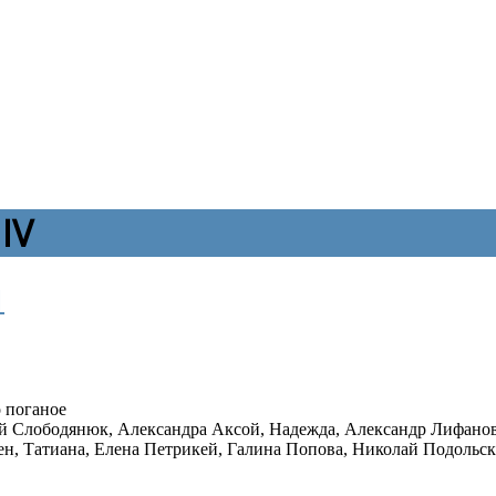
IV
1
о поганое
й Слободянюк
,
Александра Аксой
,
Надежда
,
Александр Лифано
ен
,
Татиана
,
Елена Петрикей
,
Галина Попова
,
Николай Подольс