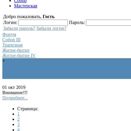
Собор
Мастерская
Добро пожаловать,
Гость
Логин:
Пароль:
Забыли пароль?
Забыли логин?
Форум
Собор III
Трапезная
Житие-бытие
Житие-бытие IV
×
Регистрация на форуме
01 окт 2019
Внимание!!!
Подробнее...
Страница:
1
2
3
4