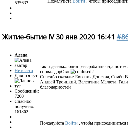
Пожалуйста
Войти
, чтобы присоединить
535633
Житие-бытие IV
30 янв 2020 16:41
#8
Алена
так и делала... один раз срабатывает,а потом.
Не в сети
снова-здорОво!
Давно я тут
Спасибо сказали:
Евгения Донская
,
Семён 
Андрей Троицкий
,
Валентина Малюта
,
Гали
благодарностей
Сообщений:
7200
Спасибо
получено:
161862
Пожалуйста
Войти
, чтобы присоединиться к