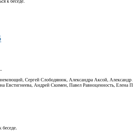
ся к беседе.
6
..
Внемлющий
,
Сергей Слободянюк
,
Александра Аксой
,
Александр
на Евстигнеева
,
Андрей Скимен
,
Павел Равноценность
,
Елена П
 беседе.