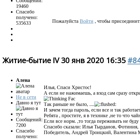
Сообщений:
19460
Спасибо
получено:
Пожалуйста
Войти
, чтобы присоединить
535633
Житие-бытие IV
30 янв 2020 16:35
#8
Алена
Илья, Спаси Христос!
А если не нажимаешь, а вход сам сразу откр
Не в сети
Давно я тут
Так раньше не было, ....
И зачем тогда пароль, если все и так работа
Ребята , простите, я в технике ,не то что ча
Сообщений:
Если все норм. ,то тогда переживать не буду 
7200
Спасибо сказали:
Илья Тырданов
,
Фотиния
,
Спасибо
Победитель
,
Андрей Троицкий
,
Валентина 
получено: