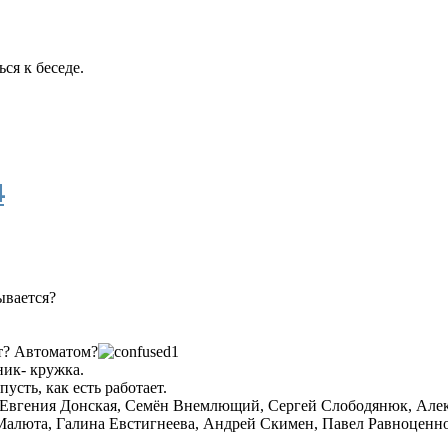
ся к беседе.
4
ывается?
ет? Автоматом?
йник- кружка.
пусть, как есть работает.
Евгения Донская
,
Семён Внемлющий
,
Сергей Слободянюк
,
Але
Малюта
,
Галина Евстигнеева
,
Андрей Скимен
,
Павел Равноценн