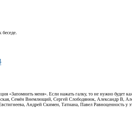
 беседе.
3
пция «Запомнить меня». Если нажать галку, то не нужно будет ка
ская
,
Семён Внемлющий
,
Сергей Слободянюк
,
Александр В
,
Ал
Евстигнеева
,
Андрей Скимен
,
Татиана
,
Павел Равноценность
у э