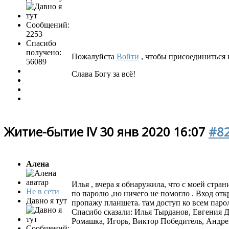
Сообщений:
2253
Спасибо
получено:
Пожалуйста
Войти
, чтобы присоединиться к
56089
Слава Богу за всё!
Житие-бытие IV
30 янв 2020 16:07
#8
Алена
Илья , вчера я обнаружила, что с моей стран
Не в сети
по паролю ,но ничего не помогло . Вход отк
Давно я тут
пропажу планшета. там доступ ко всем парол
Спасибо сказали:
Илья Тырданов
,
Евгения Д
Ромашка
,
Игорь
,
Виктор Победитель
,
Андре
Сообщений: