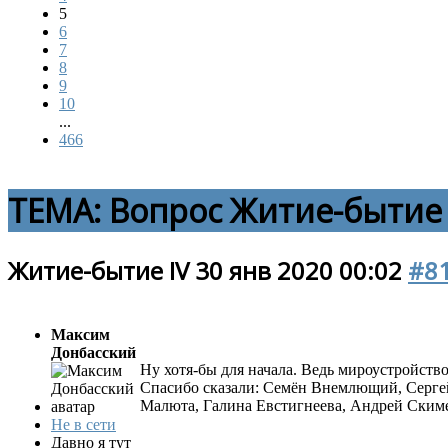
5
6
7
8
9
10
...
466
ТЕМА:
Вопрос
Житие-бытие 
Житие-бытие IV
30 янв 2020 00:02
#8
Максим
Донбасский
Ну хотя-бы для начала. Ведь мироустройств
Спасибо сказали:
Семён Внемлющий
,
Серге
Малюта
,
Галина Евстигнеева
,
Андрей Ским
Не в сети
Давно я тут