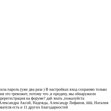
нила пароль (уже два раза ) В настройках вход сохраняю только
еня это тревожит, потому что ,в придачу, мы обнаружили
еререгистрация на форуме? дай знать ,пожалуйста
Александра Аксой
,
Надежда
,
Александр Лифанов
,
iiiiii
,
Наталия
вателя есть и 11 других благодарностей