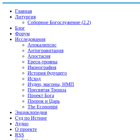
Главная
Литургия
Соборное Богослужение (2.2)
Блог
Форум
Исследования
Апокалипсис
Антигравитация
Апостасия
Ереси-трояны
Иконография
История будущего
Исход
Иудеи, масоны, НМП
Пресвятая Троица
Проект Бога
Пророк и Царь
The Economist
Энциклопедия
Суд по Истине
Аудио
О проекте
RSS