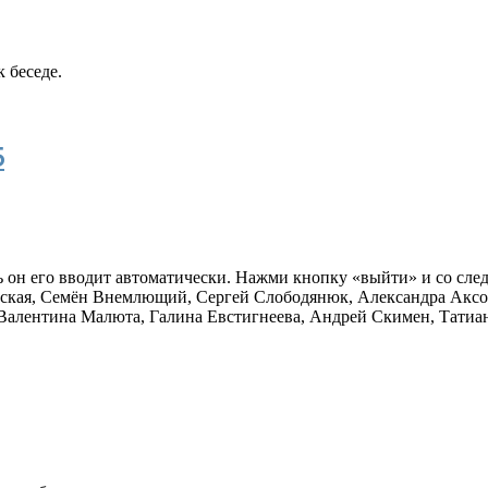
 беседе.
5
ь он его вводит автоматически. Нажми кнопку «выйти» и со сле
ская
,
Семён Внемлющий
,
Сергей Слободянюк
,
Александра Акс
Валентина Малюта
,
Галина Евстигнеева
,
Андрей Скимен
,
Татиа