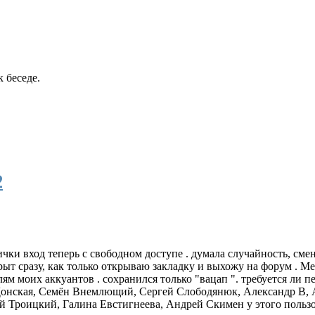
 беседе.
2
ички вход теперь с свободном доступе . думала случайность, сме
рыт сразу, как только открываю закладку и выхожу на форум . М
ям моих аккуантов . сохранился только "вацап ". требуется ли п
онская
,
Семён Внемлющий
,
Сергей Слободянюк
,
Александр В
,
й Троицкий
,
Галина Евстигнеева
,
Андрей Скимен
у этого пользо