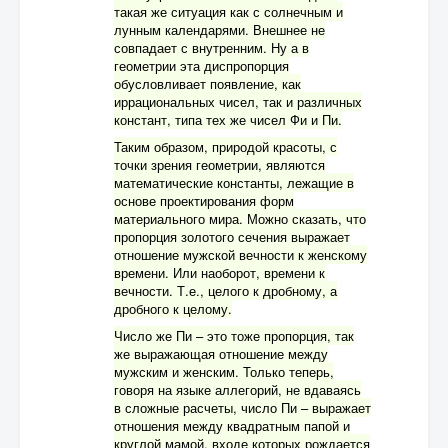
такая же ситуация как с солнечным и
лунным календарями. Внешнее не
совпадает с внутренним. Ну а в
геометрии эта диспропорция
обусловливает появление, как
иррациональных чисел, так и различных
констант, типа тех же чисел Фи и Пи.
Таким образом, природой красоты, с
точки зрения геометрии, являются
математические константы, лежащие в
основе проектирования форм
материального мира. Можно сказать, что
пропорция золотого сечения выражает
отношение мужской вечности к женскому
времени. Или наоборот, времени к
вечности. Т.е., целого к дробному, а
дробного к целому.
Число же Пи – это тоже пропорция, так
же выражающая отношение между
мужским и женским. Только теперь,
говоря на языке аллегорий, не вдаваясь
в сложные расчеты, число Пи – выражает
отношения между квадратным папой и
круглой мамой, входе которых рождается