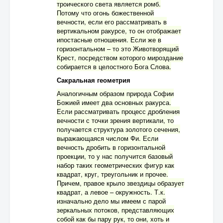
троического света является ромб.
Потому что огонь божественной
вечности, если его рассматривать в
вертикальном ракурсе, то он отображает
ипостасные отношения. Если же в
горизонтальном – то это Животворящий
Крест, посредством которого мироздание
собирается в целостного Бога Слова.
Сакральная геометрия
Аналогичным образом природа Софии
Божией имеет два основных ракурса.
Если рассматривать процесс дробления
вечности с точки зрения вертикали, то
получается структура золотого сечения,
выражающаяся числом Фи. Если
вечность дробить в горизонтальной
проекции, то у нас получится базовый
набор таких геометрических фигур как
квадрат, круг, треугольник и прочее.
Причем, правое крыло звездицы образует
квадрат, а левое – окружность. Т.к.
изначально дело мы имеем с парой
зеркальных потоков, представляющих
собой как бы пару рук, то они, хоть и