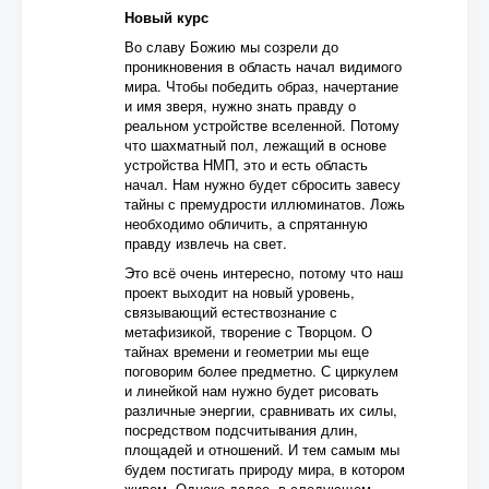
Новый курс
Во славу Божию мы созрели до
проникновения в область начал видимого
мира. Чтобы победить образ, начертание
и имя зверя, нужно знать правду о
реальном устройстве вселенной. Потому
что шахматный пол, лежащий в основе
устройства НМП, это и есть область
начал. Нам нужно будет сбросить завесу
тайны с премудрости иллюминатов. Ложь
необходимо обличить, а спрятанную
правду извлечь на свет.
Это всё очень интересно, потому что наш
проект выходит на новый уровень,
связывающий естествознание с
метафизикой, творение с Творцом. О
тайнах времени и геометрии мы еще
поговорим более предметно. С циркулем
и линейкой нам нужно будет рисовать
различные энергии, сравнивать их силы,
посредством подсчитывания длин,
площадей и отношений. И тем самым мы
будем постигать природу мира, в котором
живем. Однако далее, в следующем