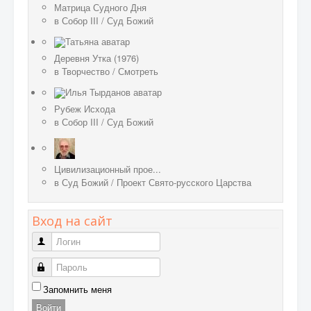
Матрица Судного Дня
в
Собор III
/
Суд Божий
Деревня Утка (1976)
в
Творчество
/
Смотреть
Рубеж Исхода
в
Собор III
/
Суд Божий
Цивилизационный прое...
в
Суд Божий
/
Проект Свято-русского Царства
Вход на сайт
Логин
Пароль
Запомнить меня
Войти