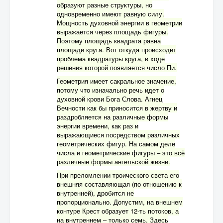
образуют разные структуры, но
одновременно имеют равную силу.
Мощность духовной энергии в геометрии
выражается через площадь фигуры.
Поэтому площадь квадрата равна
площади круга. Вот откуда происходит
проблема квадратуры круга, в ходе
решения которой появляется число Пи.
Геометрия имеет сакральное значение,
потому что изначально речь идет о
духовной крови Бога Слова. Агнец
Вечности как бы приносится в жертву и
раздробляется на различные формы
энергии времени, как раз и
выражающиеся посредством различных
геометрических фигур. На самом деле
числа и геометрические фигуры – это всё
различные формы ангельской жизни.
При преломлении троического света его
внешняя составляющая (по отношению к
внутренней), дробится не
пропорционально. Допустим, на внешнем
контуре Крест образует 12-ть потоков, а
на внутреннем – только семь. Здесь