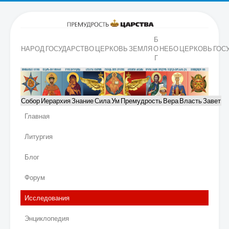
Б
НАРОД
ГОСУДАРСТВО
ЦЕРКОВЬ
ЗЕМЛЯ
О
НЕБО
ЦЕРКОВЬ
ГОС
Г
Собор
Иерархия
Знание
Сила
Ум
Премудрость
Вера
Власть
Завет
Главная
Литургия
Блог
Форум
Исследования
Энциклопедия