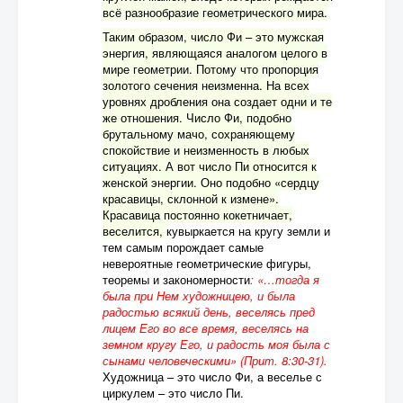
всё разнообразие геометрического мира.
Таким образом, число Фи – это мужская
энергия, являющаяся аналогом целого в
мире геометрии. Потому что пропорция
золотого сечения неизменна. На всех
уровнях дробления она создает одни и те
же отношения. Число Фи, подобно
брутальному мачо, сохраняющему
спокойствие и неизменность в любых
ситуациях. А вот число Пи относится к
женской энергии. Оно подобно «сердцу
красавицы, склонной к измене».
Красавица постоянно кокетничает,
веселится,
кувыркается на кругу земли и
тем самым порождает самые
невероятные геометрические фигуры,
теоремы и закономерности
: «…тогда я
была при Нем художницею, и была
радостью всякий день, веселясь пред
лицем Его во все время, веселясь на
земном кругу Его, и радость моя была с
сынами человеческими» (Прит. 8:30-31).
Художница – это число Фи, а веселье с
циркулем – это число Пи.