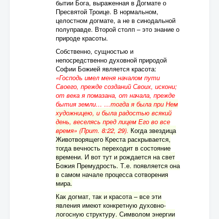
бытии Бога, выраженная в Догмате о
Пресвятой Троице. В нормальном,
целостном догмате, а не в синодальной
полуправде. Второй столп – это знание о
природе красоты.
Собственно, сущностью и
непосредственно духовной природой
Софии Божией является красота:
«
Господь имел меня началом пути
Своего, прежде созданий Своих, искони;
от века я помазана, от начала, прежде
бытия земли… …
тогда я была при Нем
художницею, и была радостью всякий
день, веселясь пред лицем Его во все
время» (Прит. 8:22, 29).
Когда звездица
Животворящего Креста раскрывается,
тогда вечность переходит в состояние
времени. И вот тут и рождается на свет
Божия Премудрость. Т.е. появляется она
в самом начале процесса сотворения
мира.
Как догмат, так и красота – все эти
явления имеют конкретную духовно-
логосную структуру. Символом энергии