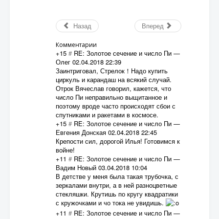
Назад
Вперед
Комментарии
+15
#
RE: Золотое сечение и число Пи
—
Олег
02.04.2018 22:39
Заинтриговал, Стрелок！Надо купить
циркуль и карандаш на всякий случай.
Отрок Вячеслав говорил, кажется, что
число Пи неправильно выщитанное и
поэтому вроде часто происходят сбои с
спутниками и ракетами в космосе.
+15
#
RE: Золотое сечение и число Пи
—
Евгения Донская
02.04.2018 22:45
Крепости сил, дорогой Илья! Готовимся к
войне!
+11
#
RE: Золотое сечение и число Пи
—
Вадим Новый
03.04.2018 10:04
В детстве у меня была такая трубочка, с
зеркалами внутри, а в ней разноцветные
стекляшки. Крутишь по кругу квадратики
с кружочками и чо тока не увидишь.
+11
#
RE: Золотое сечение и число Пи
—