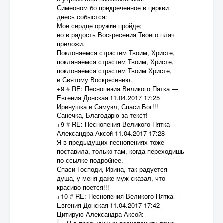
Симеоном бо предреченное в церкви
днесь собыстся:
Мое сердце оружие пройде;
но в радость Воскресения Твоего плач
преложи.
Поклоняемся страстем Твоим, Христе,
покланяемся страстем Твоим, Христе,
поклоняемся страстем Твоим Христе,
и Святому Воскресению.
+9
#
RE: Песнопения Великого Пятка
—
Евгения Донская
11.04.2017 17:25
Иринушка и Самуил, Спаси Бог!!!
Санечка, Благодарю за текст!
+9
#
RE: Песнопения Великого Пятка
—
Александра Аксой
11.04.2017 17:28
Я в предыдущих песнопениях тоже
поставила, только там, когда переходишь
по ссылке подробнее.
Спаси Господи, Ирина, так радуется
душа, у меня даже муж сказал, что
красиво поется!!!
+10
#
RE: Песнопения Великого Пятка
—
Евгения Донская
11.04.2017 17:42
Цитирую Александра Аксой:
Я в предыдущих песнопениях тоже