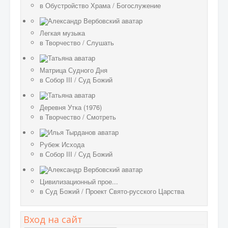
в
Обустройство Храма
/
Богослужение
Легкая музыка
в
Творчество
/
Слушать
Матрица Судного Дня
в
Собор III
/
Суд Божий
Деревня Утка (1976)
в
Творчество
/
Смотреть
Рубеж Исхода
в
Собор III
/
Суд Божий
Цивилизационный прое...
в
Суд Божий
/
Проект Свято-русского Царства
Вход на сайт