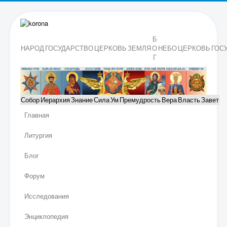
Б
НАРОД
ГОСУДАРСТВО
ЦЕРКОВЬ
ЗЕМЛЯ
О
НЕБО
ЦЕРКОВЬ
ГОС
Г
Собор
Иерархия
Знание
Сила
Ум
Премудрость
Вера
Власть
Завет
Главная
Литургия
Блог
Форум
Исследования
Энциклопедия