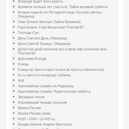
Впереди будет Бога власть
Времени больше нет (часть 4). Тайна великой субботы
Вторая неделя по Пятидесятнице. Русских святых.
Обедница
Гимн Богине-Матери (Тайна Времени)
Гора Божия, Гора Васанская! Псалом 67
Господи Сил
День Святаго Духа. Обедница
День Святой Троицы. Обедница
Долготою дней исполню его и явлю ему спасение мое.
Псалом 90
Дорогами Исхода
Елицы
Елицы во Христа креститися во Христа облекостеся
Есть святости в народе глубина...
ЖЖ
Заупокойная служба на Радоницу
Заупокойная служба. Родительская суббота
Звездные песни
Изрекающий правду сильным
Ирина Русова
Ирина Русова (new)
Клуб «1000» (α1021ω)
Кондак канона Андрея Критского