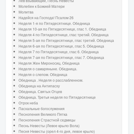
Лев взывающий, Песнь Невесты
Молебен к Божией Матери
Молитва
Надейся на Господа! Псалом 26
Неделя 1-я по Пятидесятнице. Обедница
Неделя 10-ая по Пятидесятнице, глас 1. Обедница
Неделя 4 по Пятидесятнице, глас третий. Обедница
Неделя 5-ая по Пятидесятнице, глас третий. Обедница
Неделя 6-ая по Пятидесятнице, глас 5. Обедница
Неделя 7 по Пятидесятнице, глас 6. Обедница
Неделя 7-ая по Пятидесятнице, глас 7. Обедница
Неделя Жен Мироносиц. Обедница
Неделя о самаряныне. Обедница.
Неделя о слепом. Обедница
Обедница . Неделя о расслабленном.
Обедница на Антипасху
Обедница. Святых Отцев
Обедница. Третья неделя по Пятидесятнице
Отрок неба
Пасхальные богослужения
Песнопения Великого Пятка
Песнопения Страстной седмицы
Песнь Невесты (Левое крыло Вола)
Песня Невесты (орел 4-го дня, левое крыло)