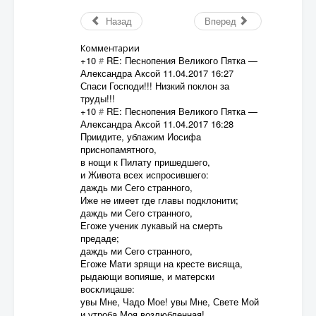
Назад
Вперед
Комментарии
+10
#
RE: Песнопения Великого Пятка
—
Александра Аксой
11.04.2017 16:27
Спаси Господи!!! Низкий поклон за
труды!!!
+10
#
RE: Песнопения Великого Пятка
—
Александра Аксой
11.04.2017 16:28
Приидите, ублажим Иосифа
приснопамятного,
в нощи к Пилату пришедшего,
и Живота всех испросившего:
даждь ми Сего странного,
Иже не имеет где главы подклонити;
даждь ми Сего странного,
Егоже ученик лукавый на смерть
предаде;
даждь ми Сего странного,
Егоже Мати зрящи на кресте висяща,
рыдающи вопияше, и матерски
восклицаше:
увы Мне, Чадо Мое! увы Мне, Свете Мой
и утроба Моя возлюбленная!