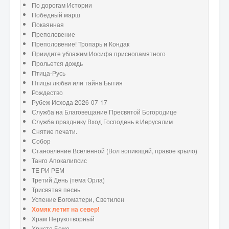
По дорогам Истории
Победный марш
Покаянная
Преполовение
Преполовение! Тропарь и Кондак
Приидите ублажим Иосифа приснопамятного
Прольется дождь
Птица-Русь
Птицы любви или тайна Бытия
Рождество
Рубеж Исхода 2026-07-17
Служба на Благовещание Пресвятой Богородице
Служба празднику Вход Господень в Иерусалим
Снятие печати.
Собор
Становление Вселенной (Вол вопиющий, правое крыло)
Танго Апокалипсис
ТЕ РИ РЕМ
Третий День (тема Орла)
Трисвятая песнь
Успение Богоматери, Светилен
Хомяк летит на север!
Храм Нерукотворный
Христе Боже