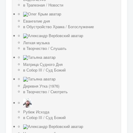
в
Трапезная
/
Новости
Евангелие дня
в
Обустройство Храма
/
Богослужение
Легкая музыка
в
Творчество
/
Слушать
Матрица Судного Дня
в
Собор III
/
Суд Божий
Деревня Утка (1976)
в
Творчество
/
Смотреть
Рубеж Исхода
в
Собор III
/
Суд Божий