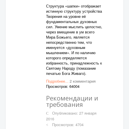
Структура «шапки» отображает
истинную структуру устройства
Творения на уровне её
фундаментальных духовных
сил. Умение мыслить целостно,
через вмещение в ум всего
Мира Божьего, является
непосредственно тем, что
именуется «духовным
мышлением». И по наличию
которого определяется
избранность, принадлежность к
Святому Народу (помазание
печатью Бога Живаго).
Подробнее...
2 комментария
Просмотров: 64004
Рекомендации и
требования
Опубликовано: 27 января
2016
Просмотров: 4704