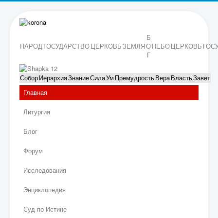
Б
НАРОД
ГОСУДАРСТВО
ЦЕРКОВЬ
ЗЕМЛЯ
О
НЕБО
ЦЕРКОВЬ
ГОС
Г
Собор
Иерархия
Знание
Сила
Ум
Премудрость
Вера
Власть
Завет
Главная
Литургия
Блог
Форум
Исследования
Энциклопедия
Суд по Истине