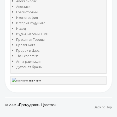
Апокалипсис
Апостасия
Ереси-трояны
Иконография
История будущего
Исход
Иудеи, масоны, НМП
Пресвятая Троица
Проект Бога
Пророк и Царь
The Economist
Антигравитация
Духовная брань
rss-new
© 2026 «Премудрость Царства»
Back to Top