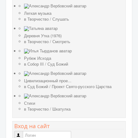
Легкая музыка
в
Творчество
/
Слушать
Деревня Утка (1976)
в
Творчество
/
Смотреть
Рубеж Исхода
в
Собор III
/
Суд Божий
Цивилизационный прое...
в
Суд Божий
/
Проект Свято-русского Царства
Стихи
в
Творчество
/
Шкатулка
Вход на сайт
Логин