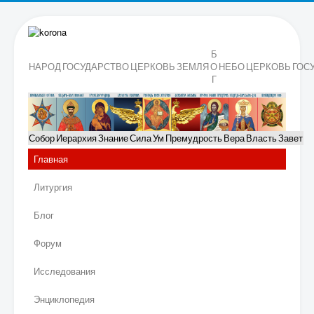
Б
НАРОД
ГОСУДАРСТВО
ЦЕРКОВЬ
ЗЕМЛЯ
О
НЕБО
ЦЕРКОВЬ
ГОС
Г
Собор
Иерархия
Знание
Сила
Ум
Премудрость
Вера
Власть
Завет
Главная
Литургия
Блог
Форум
Исследования
Энциклопедия