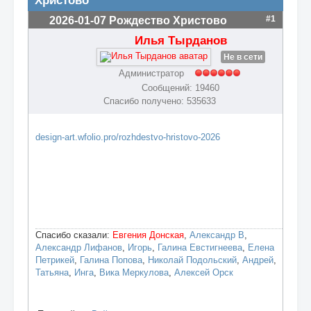
Христово
Собор
#1
2026-01-07 Рождество Христово
Илья Тырданов
Мастерская
Не в сети
Администратор
Сообщений: 19460
Спасибо получено: 535633
design-art.wfolio.pro/rozhdestvo-hristovo-2026
Спасибо сказали:
Евгения Донская
,
Александр В
,
Александр Лифанов
,
Игорь
,
Галина Евстигнеева
,
Елена
Петрикей
,
Галина Попова
,
Николай Подольский
,
Андрей
,
Татьяна
,
Инга
,
Вика Меркулова
,
Алексей Орск