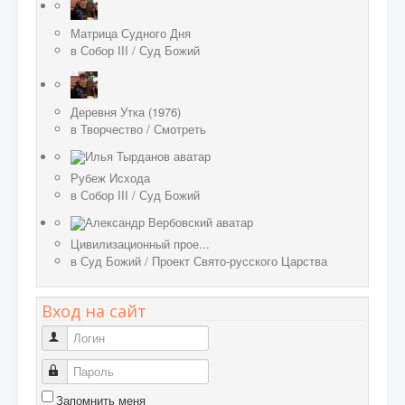
Матрица Судного Дня
в
Собор III
/
Суд Божий
Деревня Утка (1976)
в
Творчество
/
Смотреть
Рубеж Исхода
в
Собор III
/
Суд Божий
Цивилизационный прое...
в
Суд Божий
/
Проект Свято-русского Царства
Вход на сайт
Логин
Пароль
Запомнить меня