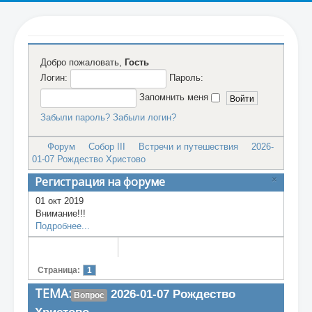
Главная
Добро пожаловать,
Гость
Литургия
Логин:
Пароль:
Запомнить меня
Блог
Забыли пароль?
Забыли логин?
Форум
Форум
Собор III
Встречи и путешествия
2026-
01-07 Рождество Христово
Исследования
Регистрация на форуме
×
Энциклопедия
01 окт 2019
Внимание!!!
Суд по Истине
Подробнее...
Аудио
Страница:
1
О проекте
ТЕМА:
2026-01-07 Рождество
Вопрос
RSS