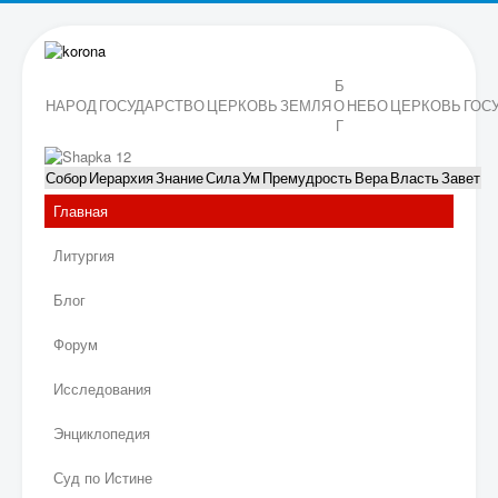
Б
НАРОД
ГОСУДАРСТВО
ЦЕРКОВЬ
ЗЕМЛЯ
О
НЕБО
ЦЕРКОВЬ
ГОС
Г
Собор
Иерархия
Знание
Сила
Ум
Премудрость
Вера
Власть
Завет
Главная
Литургия
Блог
Форум
Исследования
Энциклопедия
Суд по Истине