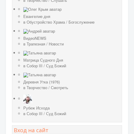
в
Творчество
/
Слушать
Евангелие дня
в
Обустройство Храма
/
Богослужение
ВидеоNEWS
в
Трапезная
/
Новости
Матрица Судного Дня
в
Собор III
/
Суд Божий
Деревня Утка (1976)
в
Творчество
/
Смотреть
Рубеж Исхода
в
Собор III
/
Суд Божий
Вход на сайт