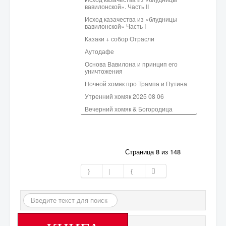
вавилонской». Часть II
Исход казачества из «блудницы
вавилонской» Часть I
Казаки + собор Отрасли
Аутодафе
Основа Вавилона и принцип его
уничтожения
Ночной хомяк про Трампа и Путина
Утренний хомяк 2025 08 06
Вечерний хомяк & Богородица
Страница 8 из 148
Искать...