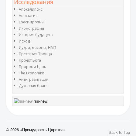
Исследования
Апокалипсис
Апостасия
Ереси-трояны
Иконография
История будущего
Исход
Иудеи, масоны, НМП
Пресвятая Троица
Проект Бога
Пророк и Царь
The Economist
Антигравитация
Духовная брань
rss-new
© 2026 «Премудрость Царства»
Back to Top