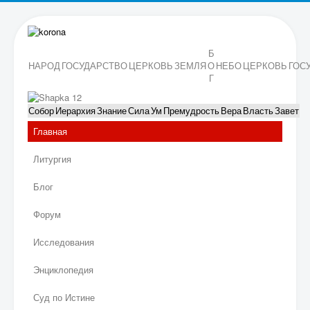
Б
НАРОД
ГОСУДАРСТВО
ЦЕРКОВЬ
ЗЕМЛЯ
О
НЕБО
ЦЕРКОВЬ
ГОС
Г
Собор
Иерархия
Знание
Сила
Ум
Премудрость
Вера
Власть
Завет
Главная
Литургия
Блог
Форум
Исследования
Энциклопедия
Суд по Истине