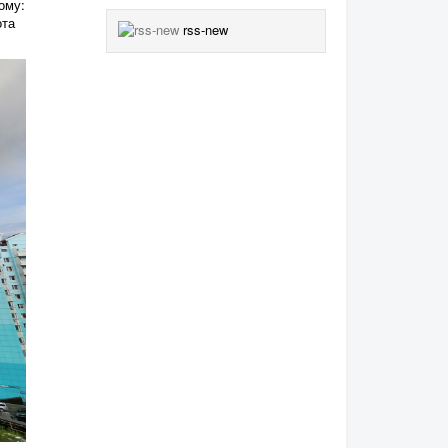
ому:
ота
rss-new