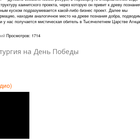
уктуру каинитского проекта, через которую он привит к древу познани
ным куском подразумевается какой-либо бизнес проект. Далее мы
мацию, находим аналогичное место на древе познания добра, подводим
 и у нас получается мистическая обитель в Тысячелетнем Царстве Агнца
рий
Просмотров: 1714
тургия на День Победы
дио)