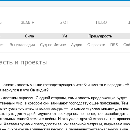
Ь
ЗЕМЛЯ
Б О Г
НЕБО
Ц
е
Сила
Ум
Премудрость
ния
Энциклопедия
Суд по Истине
Аудио
О проекте
RSS
Соб
ласть и проекты
— отжать власть у ныне господствующего истеблишмента и передать её
а вернулся и что Он видит?
ь двояким образом. С одной стороны, сами власть предержащие будут
твенный мир, в котором они занимают господствующее положение. Тем
ллектуально-символический ресурс — то самое «тухлое мясцо» для вел
ть путь для «царей, идущих от восхода солнечного», т.е. освобождать
кальных связей земли с небом. И это уже с другой стороны, т.е. процес
. Хватаем зубами премудрости за бок звериной матрицы, вырываем кус
 — духовно-символический ресурс, в перевернуто-отзеркаленном виде