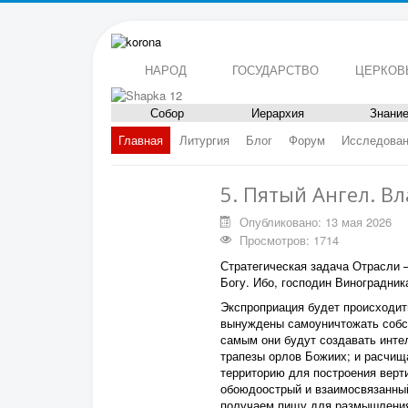
НАРОД
ГОСУДАРСТВО
ЦЕРКОВ
Собор
Иерархия
Знани
Главная
Литургия
Блог
Форум
Исследова
5. Пятый Ангел. В
Опубликовано: 13 мая 2026
Просмотров: 1714
Стратегическая задача Отрасли 
Богу. Ибо, господин Виноградник
Экспроприация будет происходит
вынуждены самоуничтожать собс
самым они будут создавать инте
трапезы орлов Божиих; и расчища
территорию для построения верти
обоюдоострый и взаимосвязанный
получаем пищу для размышления