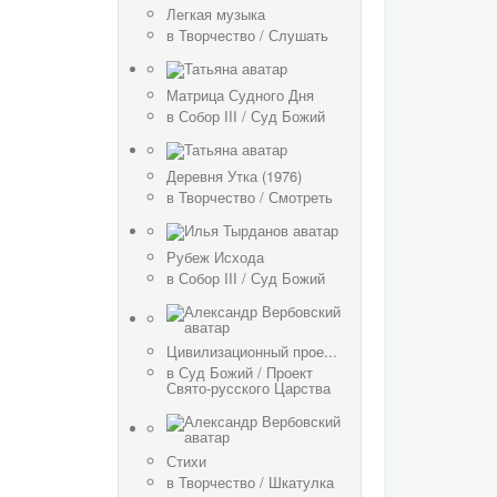
Легкая музыка
в
Творчество
/
Слушать
Матрица Судного Дня
в
Собор III
/
Суд Божий
Деревня Утка (1976)
в
Творчество
/
Смотреть
Рубеж Исхода
в
Собор III
/
Суд Божий
Цивилизационный прое...
в
Суд Божий
/
Проект
Свято-русского Царства
Стихи
в
Творчество
/
Шкатулка