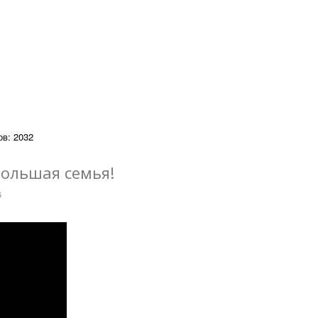
в: 2032
большая семья!
6