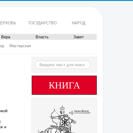
ЕРКОВЬ
ГОСУДАРСТВО
НАРОД
Вера
Власть
Завет
ор
Мастерская
Искать...
КНИГА
икой
с
ок и