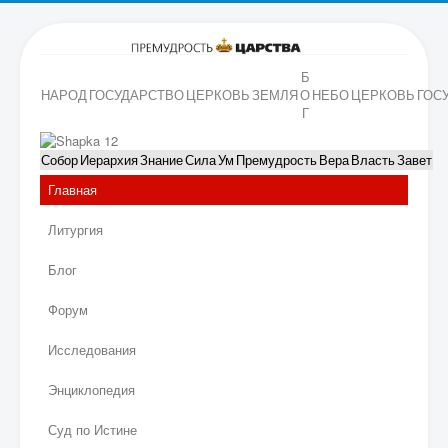
Б
НАРОД
ГОСУДАРСТВО
ЦЕРКОВЬ
ЗЕМЛЯ
О
НЕБО
ЦЕРКОВЬ
ГОС
Г
Собор
Иерархия
Знание
Сила
Ум
Премудрость
Вера
Власть
Завет
Главная
Литургия
Блог
Форум
Исследования
Энциклопедия
Суд по Истине